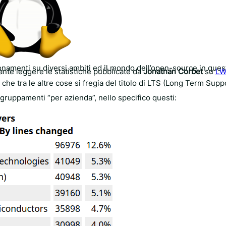
gionamenti su diversi ambiti ed il mondo dell’open-source in que
nte leggere le statistiche pubblicate da
Jonathan Corbet
su
LW
 che tra le altre cose si fregia del titolo di LTS (Long Term Supp
aggruppamenti “per azienda”, nello specifico questi: