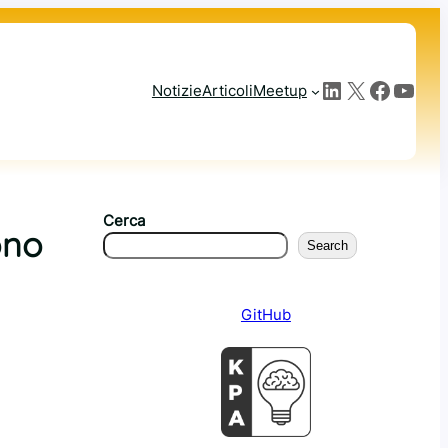
LinkedIn
X
Facebook
YouTube
Notizie
Articoli
Meetup
Cerca
ono
Search
GitHub