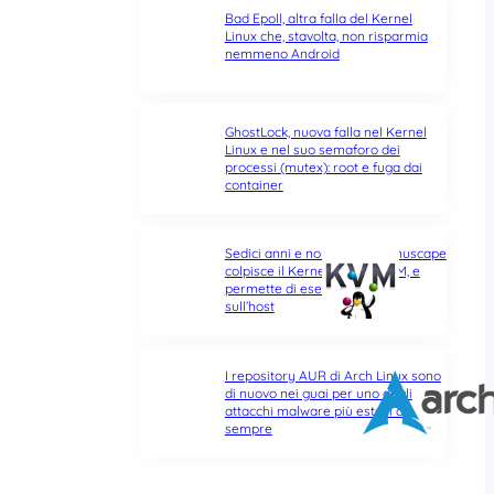
Bad Epoll, altra falla del Kernel
Linux che, stavolta, non risparmia
nemmeno Android
GhostLock, nuova falla nel Kernel
Linux e nel suo semaforo dei
processi (mutex): root e fuga dai
container
Sedici anni e non sentirli: Januscape
colpisce il Kernel Linux e KVM, e
permette di eseguire codice
sull’host
I repository AUR di Arch Linux sono
di nuovo nei guai per uno degli
attacchi malware più estesi di
sempre