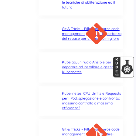
le tecniche di abliterazione ed il
futuro
Git & Tricks – Pillole di source code
management | Parte 3: l’importanza
del rebase per un mondo migliore
Kubelab, un ruolo Ansible per
imparare ad installare e gestire
Kubernetes
Kubernetes, CPU Limits e Requests
per i Pod, spiegazione e confronto:
massimo controllo o massima
efficienza?
Git & Tricks – Pillole di source code
management | Parte 2: gestire i