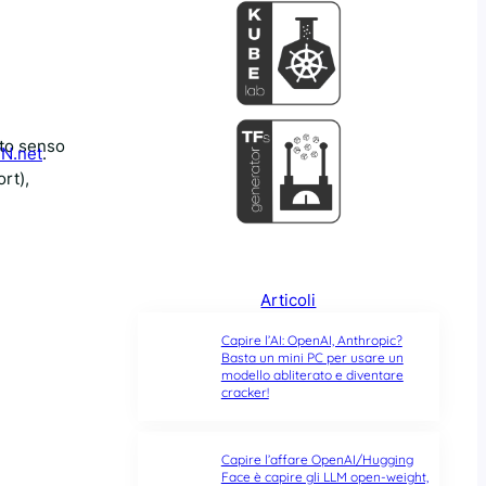
sto senso
N.net
.
ort),
Articoli
Capire l’AI: OpenAI, Anthropic?
Basta un mini PC per usare un
modello abliterato e diventare
cracker!
Capire l’affare OpenAI/Hugging
Face è capire gli LLM open-weight,