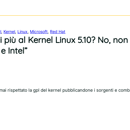
l
, 
Kernel
, 
Linux
, 
Microsoft
, 
Red Hat
i più al Kernel Linux 5.10? No, no
 Intel”
mai rispettato la gpl del kernel pubblicandone i sorgenti e comb