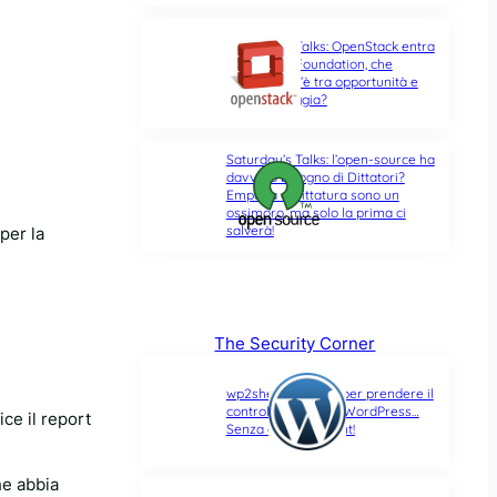
Saturday’s Talks: OpenStack entra
nella Linux Foundation, che
differenza c’è tra opportunità e
ultima spiaggia?
Saturday’s Talks: l’open-source ha
davvero bisogno di Dittatori?
Empatia e Dittatura sono un
ossimoro, ma solo la prima ci
salverà!
per la
The Security Corner
wp2shell: due CVE per prendere il
controllo di un sito WordPress…
ice il report
Senza alcun account!
he abbia