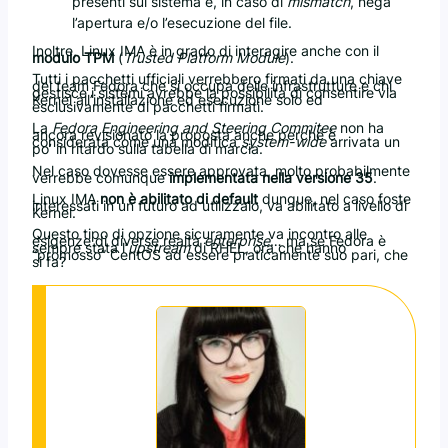
presenti sul sistema e, in caso di
mismatch
, nega
l’apertura e/o l’esecuzione del file.
Inoltre, Linux IMA è in grado di interagire anche con il
modulo TPM
(
Trusted Platform Module
).
Tutti i pacchetti ufficiali verrebbero firmati da una chiave
del team Fedora che si occupa delle infrastrutture e chi
gestisce i sistemi avrebbe la possibilità di consentire via
Kernel all’installazione ed esecuzione solo ed
esclusivamente di pacchetti firmati.
La
Fedora Engineering and Steering Commitee
non ha
ancora revisionato la proposta anche perché è
considerata come una modifica
system-wide
arrivata un
po’ in ritardo sulla tabella di marcia.
Nel caso dovesse essere approvata, molto probabilmente
verrebbe comunque
implementata nella versione 35
.
Linux IMA
non è abilitato di default
dunque, nel caso foste
interessati in un futuro ad utilizzalo, va abilitato a livello di
Kernel.
Questo tipo di opzione sicuramente va incontro alle
esigenze di diverse realtà
enterprise
… ma se Fedora è
sempre stata l’
upstream
di RHEL, ora che hanno
“promosso” CentOS ad essere praticamente suo pari, che
si fa?