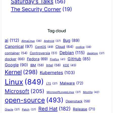
Saturday's Talks
(56)
The Security Corner
(19)
Tag cloud
ai
(112)
Bug
(89)
AlmaLinux
(36)
Android
(37)
Canonical
(97)
Cloud
(64)
CentOS
(49)
codice
(38)
Debian
(115)
container
(54)
Controversia
(51)
desktop
(37)
GitHub
(85)
docker
(66)
Fedora
(69)
Firefox
(41)
Google
(90)
IBM
(58)
Intel
(58)
KDE
(45)
Kernel
(298)
Kubernetes
(103)
Linux
(849)
Malware
(72)
LTS
(37)
Microsoft
(205)
Mozilla
(42)
MicrosoftLovesLinux
(37)
open-source
(493)
Openstack
(58)
Red Hat
(182)
Release
(71)
Oracle
(37)
Patch
(37)