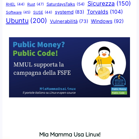
Sicurezza
(150)
SaturdaysTalks
(54)
Rust
(47)
RHEL
(44)
Torvalds
(104)
systemd
(83)
Software
(45)
SUSE
(44)
Ubuntu
(200)
Windows
(92)
Vulnerabilità
(73)
Mia Mamma Usa Linux!