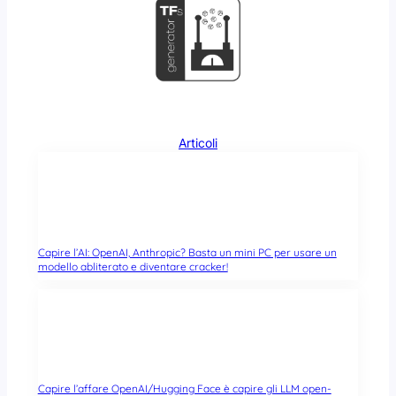
Articoli
Capire l’AI: OpenAI, Anthropic? Basta un mini PC per usare un
modello abliterato e diventare cracker!
Capire l’affare OpenAI/Hugging Face è capire gli LLM open-