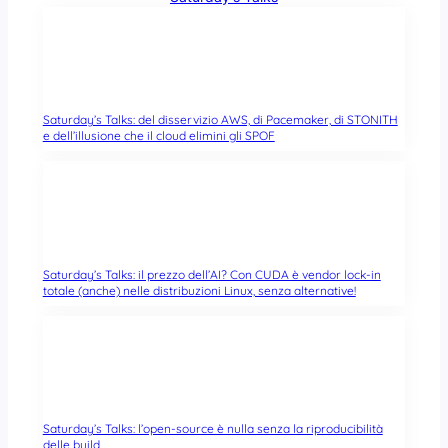
Saturday’s Talks: del disservizio AWS, di Pacemaker, di STONITH
e dell’illusione che il cloud elimini gli SPOF
Saturday’s Talks: il prezzo dell’AI? Con CUDA è vendor lock-in
totale (anche) nelle distribuzioni Linux, senza alternative!
Saturday’s Talks: l’open-source è nulla senza la riproducibilità
delle build