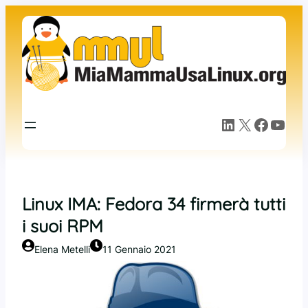
Vai
al
contenuto
LinkedIn
X
Facebook
YouTube
Linux IMA: Fedora 34 firmerà tutti
i suoi RPM
Elena Metelli
11 Gennaio 2021