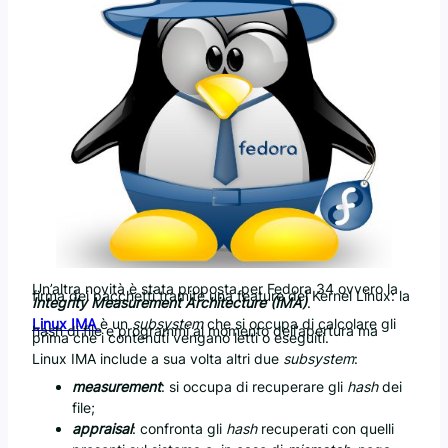
Un’altra novità è stata proposta per Fedora 34 ovvero la
firma dei pacchetti tramite una feature del Kernel Linux: la
Integrity Measurement Architecture (IMA)
.
Linux IMA
è un
subsystem
che si occupa di calcolare gli
hash di file e programmi al momento dell’apertura ma
prima che i contenuti vengano letti o eseguiti.
Linux IMA include a sua volta altri due
subsystem
:
measurement
: si occupa di recuperare gli
hash
dei
file;
appraisal
: confronta gli
hash
recuperati con quelli