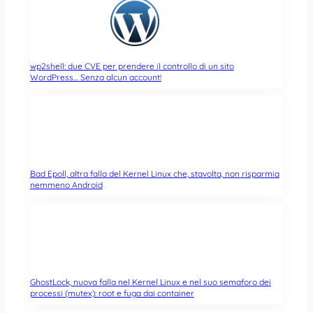
wp2shell: due CVE per prendere il controllo di un sito
WordPress… Senza alcun account!
Bad Epoll, altra falla del Kernel Linux che, stavolta, non risparmia
nemmeno Android
GhostLock, nuova falla nel Kernel Linux e nel suo semaforo dei
processi (mutex): root e fuga dai container