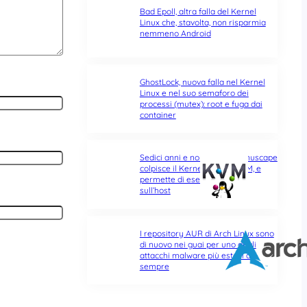
Bad Epoll, altra falla del Kernel
Linux che, stavolta, non risparmia
nemmeno Android
GhostLock, nuova falla nel Kernel
Linux e nel suo semaforo dei
processi (mutex): root e fuga dai
container
Sedici anni e non sentirli: Januscape
colpisce il Kernel Linux e KVM, e
permette di eseguire codice
sull’host
I repository AUR di Arch Linux sono
di nuovo nei guai per uno degli
attacchi malware più estesi di
sempre