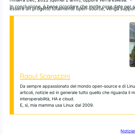
In conclusione, è bene ricordare che molte cose date per s
essere un progetto totalmente open-source, venga supporta
Raoul Scarazzini
Da sempre appassionato del mondo open-source e di Linux
articoli, notizie ed in generale tutto quello che riguarda il
interoperabilità, HA e cloud.
E, sì, mia mamma usa Linux dal 2009.
Notizie