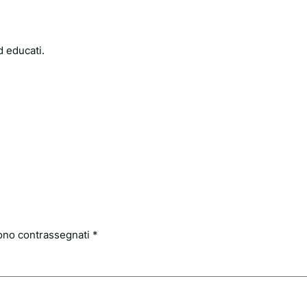
d educati.
sono contrassegnati
*