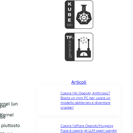
Articoli
Capire l’AI: OpenAI, Anthropic?
Basta un mini PC per usare un
modello abliterato e diventare
ernel (un
 per
cracker!
 Kernel
ase
 piuttosto
Capire l’affare OpenAI/Hugging
Face è capire gli LLM open-weight,