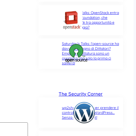
Saturday’s Talks: OpenStack entra
nella Linux Foundation, che
differenza c’è tra opportunità e
ultima spiaggia?
Saturday’s Talks: l’open-source ha
davvero bisogno di Dittatori?
Empatia e Dittatura sono un
ossimoro, ma solo la prima ci
salverà!
The Security Corner
wp2shell: due CVE per prendere il
controllo di un sito WordPress…
Senza alcun account!