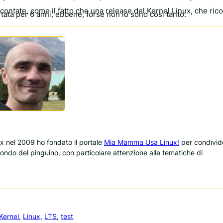
contate, come il fatto che una release del Kernel Linux, che ric
ta per 6 anni, ebbene, forse non lo sono così tanto.
 nel 2009 ho fondato il portale
Mia Mamma Usa Linux!
per condivid
 mondo del pinguino, con particolare attenzione alle tematiche di
Kernel
, 
Linux
, 
LTS
, 
test