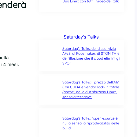
Usa Linux con tutti i video dei talk!
penderà
Saturday’s Talks
Saturday’s Talks: del disservizio
AWS, di Pacemaker, di STONITH e
bella
dell’illusione che il cloud elimini gli
SPOF
di 4 mesi.
Saturday’s Talks: il prezzo dell’AI?
Con CUDA è vendor lock-in totale
(anche) nelle distribuzioni Linux,
senza alternative!
Saturday’s Talks: l’open-source è
nulla senza la riproducibilità delle
build