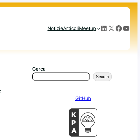
LinkedIn
X
Facebook
YouTube
Notizie
Articoli
Meetup
Cerca
Search
e
GitHub