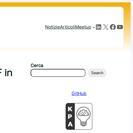
LinkedIn
X
Facebook
YouTube
Notizie
Articoli
Meetup
Cerca
 in
Search
GitHub