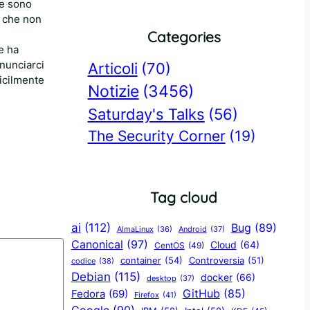
he sono
o che non
Categories
e ha
inunciarci
Articoli
(70)
ficilmente
Notizie
(3456)
Saturday's Talks
(56)
The Security Corner
(19)
Tag cloud
ai
(112)
Bug
(89)
AlmaLinux
(36)
Android
(37)
Canonical
(97)
Cloud
(64)
CentOS
(49)
container
(54)
Controversia
(51)
codice
(38)
Debian
(115)
docker
(66)
desktop
(37)
GitHub
(85)
Fedora
(69)
Firefox
(41)
Google
(90)