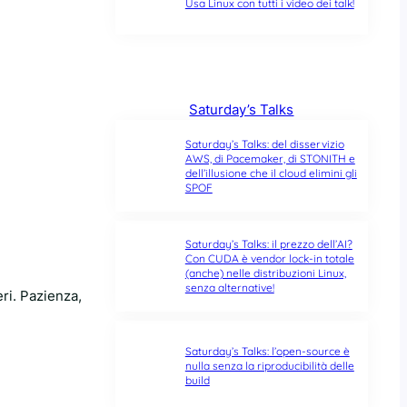
Usa Linux con tutti i video dei talk!
Saturday’s Talks
Saturday’s Talks: del disservizio
AWS, di Pacemaker, di STONITH e
dell’illusione che il cloud elimini gli
SPOF
Saturday’s Talks: il prezzo dell’AI?
Con CUDA è vendor lock-in totale
(anche) nelle distribuzioni Linux,
senza alternative!
ri. Pazienza,
Saturday’s Talks: l’open-source è
nulla senza la riproducibilità delle
build