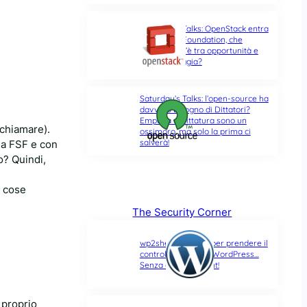
Saturday’s Talks: OpenStack entra
nella Linux Foundation, che
differenza c’è tra opportunità e
ultima spiaggia?
Saturday’s Talks: l’open-source ha
davvero bisogno di Dittatori?
Empatia e Dittatura sono un
 chiamare).
ossimoro, ma solo la prima ci
salverà!
la FSF e con
o? Quindi,
 cose
The Security Corner
wp2shell: due CVE per prendere il
controllo di un sito WordPress…
Senza alcun account!
 proprio