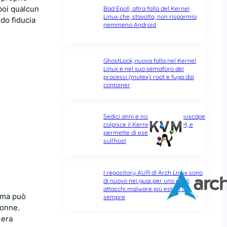
poi qualcun
Bad Epoll, altra falla del Kernel
Linux che, stavolta, non risparmia
rdo fiducia
nemmeno Android
GhostLock, nuova falla nel Kernel
Linux e nel suo semaforo dei
processi (mutex): root e fuga dai
container
Sedici anni e non sentirli: Januscape
colpisce il Kernel Linux e KVM, e
permette di eseguire codice
sull’host
I repository AUR di Arch Linux sono
di nuovo nei guai per uno degli
attacchi malware più estesi di
, ma può
sempre
donne.
 era