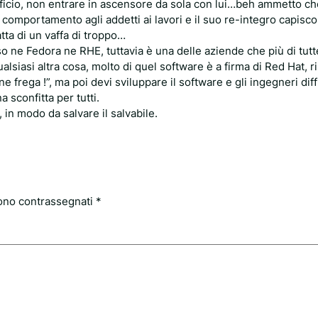
 ufficio, non entrare in ascensore da sola con lui…beh ammetto c
uo comportamento agli addetti ai lavori e il suo re-integro capisc
tta di un vaffa di troppo…
 ne Fedora ne RHE, tuttavia è una delle aziende che più di tutt
lsiasi altra cosa, molto di quel software è a firma di Red Hat, r
ne frega !”, ma poi devi sviluppare il software e gli ingegneri dif
 sconfitta per tutti.
n modo da salvare il salvabile.
sono contrassegnati
*