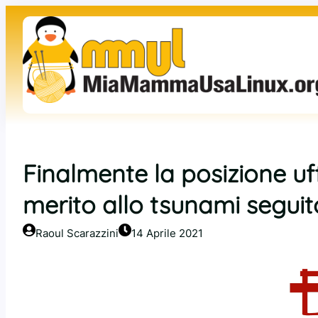
Vai
al
contenuto
Finalmente la posizione uff
merito allo tsunami seguit
Raoul Scarazzini
14 Aprile 2021