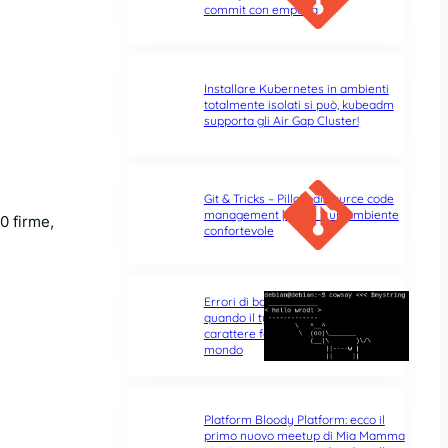
commit con empatia
Installare Kubernetes in ambienti
totalmente isolati si può, kubeadm
supporta gli Air Gap Cluster!
Git & Tricks – Pillole di source code
management | Parte 1: un ambiente
0 firme,
confortevole
Errori di battitura nel terminale:
quando il typo di un singolo
carattere fa tutta la differenza del
mondo
Platform Bloody Platform: ecco il
primo nuovo meetup di Mia Mamma