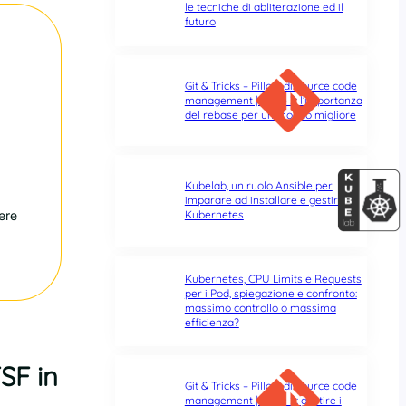
le tecniche di abliterazione ed il
futuro
Git & Tricks – Pillole di source code
management | Parte 3: l’importanza
del rebase per un mondo migliore
Kubelab, un ruolo Ansible per
imparare ad installare e gestire
ere
Kubernetes
Kubernetes, CPU Limits e Requests
per i Pod, spiegazione e confronto:
massimo controllo o massima
efficienza?
SF in
Git & Tricks – Pillole di source code
management | Parte 2: gestire i