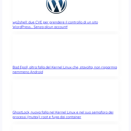
wp2shell: due CVE per prendere il controllo di un sito
WordPress… Senza alcun account!
Bad Epoll, altra falla del Kernel Linux che, stavolta, non risparmia
nemmeno Android
GhostLock, nuova falla nel Kernel Linux e nel suo semaforo dei
processi (mutex): root e fuga dai container