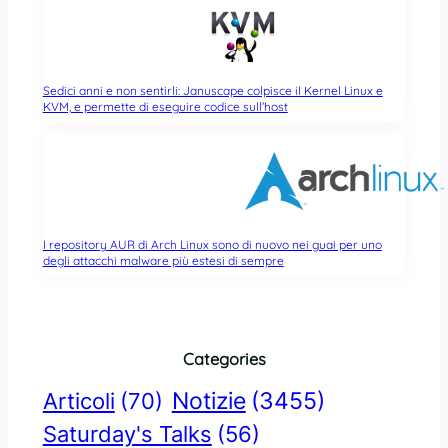
Sedici anni e non sentirli: Januscape colpisce il Kernel Linux e
KVM, e permette di eseguire codice sull’host
I repository AUR di Arch Linux sono di nuovo nei guai per uno
degli attacchi malware più estesi di sempre
Categories
Notizie
(3455)
Articoli
(70)
Saturday's Talks
(56)