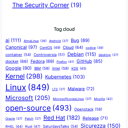
The Security Corner
(19)
Tag cloud
ai
(111)
Bug
(89)
AlmaLinux
(36)
Android
(37)
Canonical
(97)
Cloud
(64)
CentOS
(49)
codice
(38)
Debian
(115)
container
(54)
Controversia
(51)
desktop
(37)
GitHub
(85)
docker
(66)
Fedora
(69)
Firefox
(41)
Google
(90)
IBM
(58)
Intel
(58)
KDE
(45)
Kernel
(298)
Kubernetes
(103)
Linux
(849)
Malware
(72)
LTS
(37)
Microsoft
(205)
Mozilla
(42)
MicrosoftLovesLinux
(37)
open-source
(493)
Openstack
(58)
Red Hat
(182)
Release
(71)
Oracle
(37)
Patch
(37)
Sicurezza
(150)
SaturdaysTalks
(54)
Rust
(47)
RHEL
(44)