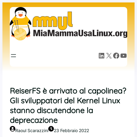
Vai
al
contenuto
LinkedIn
X
Facebook
YouTube
ReiserFS è arrivato al capolinea?
Gli sviluppatori del Kernel Linux
stanno discutendone la
deprecazione
Raoul Scarazzini
23 Febbraio 2022