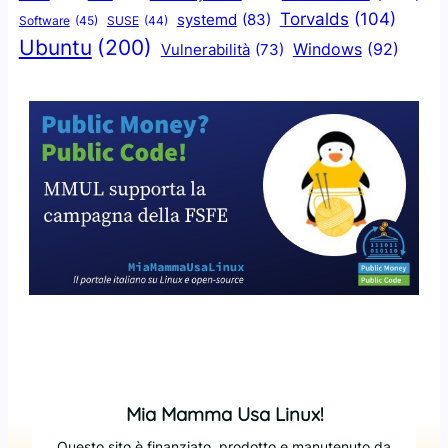
Torvalds
(104)
systemd
(83)
Software
(45)
SUSE
(44)
Ubuntu
(200)
Windows
(92)
Vulnerabilità
(73)
Mia Mamma Usa Linux!
Questo sito è finanziato, prodotto e manutenuto da