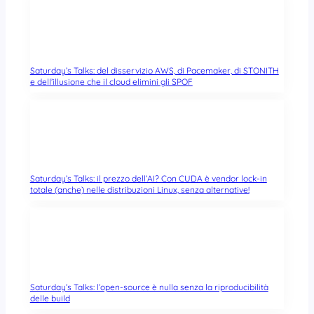
Saturday’s Talks: del disservizio AWS, di Pacemaker, di STONITH
e dell’illusione che il cloud elimini gli SPOF
Saturday’s Talks: il prezzo dell’AI? Con CUDA è vendor lock-in
totale (anche) nelle distribuzioni Linux, senza alternative!
Saturday’s Talks: l’open-source è nulla senza la riproducibilità
delle build