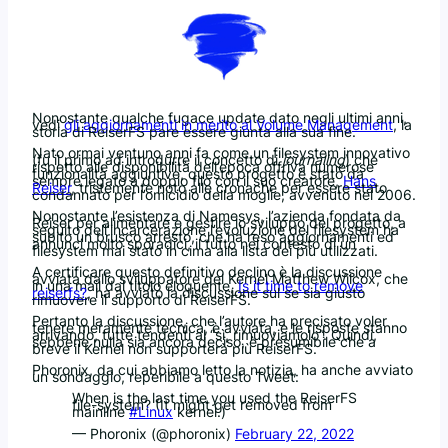
Nonostante qualche fugace update dato negli ultimi anni,
vedi
gli aggiornamenti in merito al Volume Management
, la
storia di ReiserFS pare essere giunta alla sua fine.
Nato ormai ventuno anni fa come un filesystem innovativo
(fu il primo ad introdurre il concetto di
journaling
) che
rispetto alle disponibilità dell’epoca offriva numerose
funzionalità aggiuntive, questo progetto è stato da
sempre legato a doppio filo con il suo creatore,
Hans
Reiser
, tristemente noto alle cronache per essere stato
condannato per l’omicidio della moglie, avvenuto nel 2006.
Nonostante l’esistenza di Namesys, l’azienda fondata da
Reiser per alimentare e gestire lo sviluppo del progetto, a
seguito dell’incarcerazione l’evoluzione del filesystem ha
subito un brusco arresto, che ha reso aggiornamenti ed
annunci molto sporadici, il tutto nel contesto di un
filesystem mai stato in cima alla lista dei più utilizzati.
A certificare questo definitivo declino è la discussione
avviata dallo sviluppatore del Kernel Matthew Wilcox, che
in una mail dal titolo eloquente,
Is it time to remove
reiserfs?
, ha avviato la discussione sul se sia giusto
rimuovere il supporto di ReiserFS.
Pertanto la discussione, che l’autore ha precisato voler
tenere meramente tecnica, è avviata, e le risposte stanno
arrivando, tutte tendenti al “sì, rimuoviamolo”. Quindi,
sebbene nulla sia ancora deciso, è presumibile che a
breve il Kernel non supporterà più ReiserFS.
Phoronix, da cui abbiamo letto la notizia, ha anche avviato
un sondaggio, reperibile a questo Tweet:
When is the last time you used the ReiserFS
file-system? (It might get removed from
mainline
#Linux
kernel.)
— Phoronix (@phoronix)
February 22, 2022