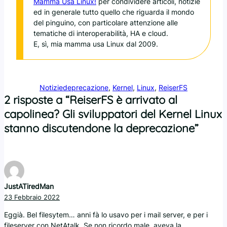
Mamma Usa Linux!
per condividere articoli, notizie
ed in generale tutto quello che riguarda il mondo
del pinguino, con particolare attenzione alle
tematiche di interoperabilità, HA e cloud.
E, sì, mia mamma usa Linux dal 2009.
Notizie
deprecazione
, 
Kernel
, 
Linux
, 
ReiserFS
2 risposte a “ReiserFS è arrivato al
capolinea? Gli sviluppatori del Kernel Linux
stanno discutendone la deprecazione”
JustATiredMan
23 Febbraio 2022
Eggià. Bel filesytem… anni fà lo usavo per i mail server, e per i
fileserver con NetAtalk. Se non ricordo male, aveva la