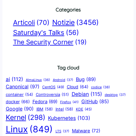
Categories
Notizie
(3456)
Articoli
(70)
Saturday's Talks
(56)
The Security Corner
(19)
Tag cloud
ai
(112)
Bug
(89)
AlmaLinux
(36)
Android
(37)
Canonical
(97)
Cloud
(64)
CentOS
(49)
codice
(38)
Debian
(115)
container
(54)
Controversia
(51)
desktop
(37)
GitHub
(85)
docker
(66)
Fedora
(69)
Firefox
(41)
Google
(90)
IBM
(58)
Intel
(58)
KDE
(45)
Kernel
(298)
Kubernetes
(103)
Linux
(849)
Malware
(72)
LTS
(37)