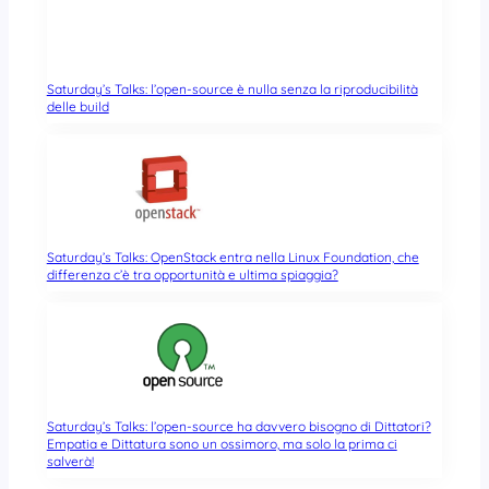
Saturday’s Talks: l’open-source è nulla senza la riproducibilità
delle build
Saturday’s Talks: OpenStack entra nella Linux Foundation, che
differenza c’è tra opportunità e ultima spiaggia?
Saturday’s Talks: l’open-source ha davvero bisogno di Dittatori?
Empatia e Dittatura sono un ossimoro, ma solo la prima ci
salverà!