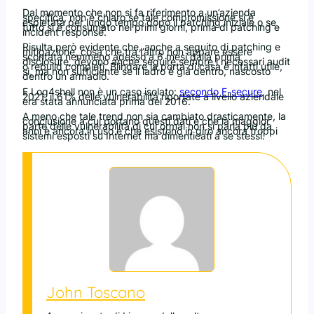
Dal momento che non si fa riferimento a un’azienda
specifica, non è chiaro se tale compromissione si è
espletata per lungo tempo dopo il patching iniziale o se
tutto si è consumato nei primi giorni, prima di patching e
incident response.
Risulta però evidente che, anche a seguito di patching e
mitigazione, cosa che tra l’altro non appare essere
scontata nemmeno adesso a 6 mesi dalla prima
disclosure, devono anche seguire sempre i necessari audit
o rebuild completi. Blindare la porta di casa è infatti utile,
si, ma non sufficiente se il ladro è già dentro, nascosto
dentro un armadio.
E Log4shell non è un caso isolato:
secondo F-secure
, nel
2021, il 61% delle vulnerabilità riportate a livello aziendale
era stata annunciata prima del 2016.
A meno che tale trend non sia cambiato drasticamente, la
conclusione a cui portano questi dati è che la maggior
parte delle vulnerabilità di cui ormai non si parla più da
anni è ancora in uso e che esistono in giro ancora troppi
sistemi esposti su Internet ma dimenticati a se stessi.
John Toscano