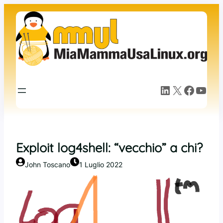
Vai
al
contenuto
LinkedIn
X
Facebook
YouTube
Exploit log4shell: “vecchio” a chi?
John Toscano
1 Luglio 2022