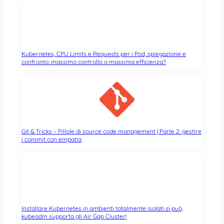
Kubernetes, CPU Limits e Requests per i Pod, spiegazione e
confronto: massimo controllo o massima efficienza?
Git & Tricks – Pillole di source code management | Parte 2: gestire
i commit con empatia
Installare Kubernetes in ambienti totalmente isolati si può,
kubeadm supporta gli Air Gap Cluster!