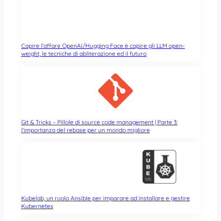
Capire l’affare OpenAI/Hugging Face è capire gli LLM open-
weight, le tecniche di abliterazione ed il futuro
Git & Tricks – Pillole di source code management | Parte 3:
l’importanza del rebase per un mondo migliore
Kubelab, un ruolo Ansible per imparare ad installare e gestire
Kubernetes