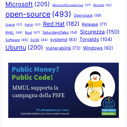
Microsoft
(205)
Mozilla
(42)
MicrosoftLovesLinux
(37)
open-source
(493)
Openstack
(58)
Red Hat
(182)
Release
(71)
Oracle
(37)
Patch
(37)
Sicurezza
(150)
SaturdaysTalks
(54)
Rust
(47)
RHEL
(44)
Torvalds
(104)
systemd
(83)
Software
(45)
SUSE
(44)
Ubuntu
(200)
Windows
(92)
Vulnerabilità
(73)