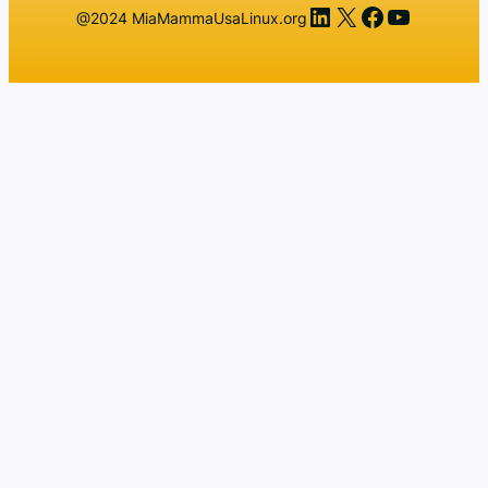
LinkedIn
X
Facebook
YouTub
@2024 MiaMammaUsaLinux.org