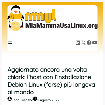
Vai
al
contenuto
LinkedIn
X
Facebook
YouTube
Aggiornato ancora una volta
chiark: l’host con l’installazione
Debian Linux (forse) più longeva
al mondo
John Toscano
1 Agosto 2022