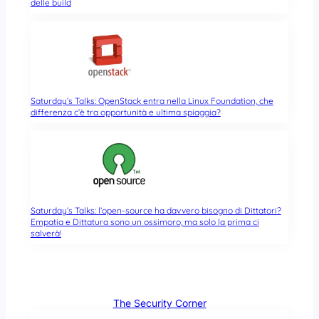
delle build
Saturday’s Talks: OpenStack entra nella Linux Foundation, che
differenza c’è tra opportunità e ultima spiaggia?
Saturday’s Talks: l’open-source ha davvero bisogno di Dittatori?
Empatia e Dittatura sono un ossimoro, ma solo la prima ci
salverà!
The Security Corner