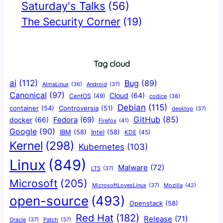
Saturday's Talks
(56)
The Security Corner
(19)
Tag cloud
ai
(112)
Bug
(89)
AlmaLinux
(36)
Android
(37)
Canonical
(97)
Cloud
(64)
CentOS
(49)
codice
(38)
Debian
(115)
container
(54)
Controversia
(51)
desktop
(37)
GitHub
(85)
docker
(66)
Fedora
(69)
Firefox
(41)
Google
(90)
IBM
(58)
Intel
(58)
KDE
(45)
Kernel
(298)
Kubernetes
(103)
Linux
(849)
Malware
(72)
LTS
(37)
Microsoft
(205)
Mozilla
(42)
MicrosoftLovesLinux
(37)
open-source
(493)
Openstack
(58)
Red Hat
(182)
Release
(71)
Oracle
(37)
Patch
(37)