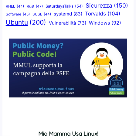
Sicurezza
(150)
SaturdaysTalks
(54)
Rust
(47)
RHEL
(44)
Torvalds
(104)
systemd
(83)
Software
(45)
SUSE
(44)
Ubuntu
(200)
Windows
(92)
Vulnerabilità
(73)
Mia Mamma Usa Linux!