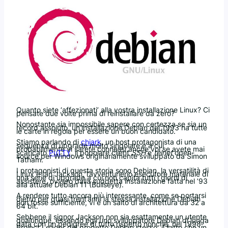
Quanto siete ‘affezionati’ alla vostra installazione Linux? Ci
pensate due volte prima di reinstallare da zero?
Nonostante sia impossibile sapere con certezza se sia un
record assoluto, un’installazione Debian del 1993 ha tutte
le carte in regola per essere un buon candidato.
Stiamo parlando di
chiark
, un host protagonista di una
sequenza di upgrade molto singolare e a cui
probabilmente vi sarete connessi anche voi se avete mai
scaricato
PuTTY
, il popolare client
SSH
e
telnet
open-
source per Windows originariamente sviluppato da Simon
Tatham.
I protagonisti di questa storia sono Debian, la versatilità di
Linux e Ian Jackson, l’avventurierio esecutore materiale di
una serie di upgrade a cui non capita tutti i giorni di
assistere, ovvero dalla suddetta installazione fatta nel ’93
alla attuale Debian 11 (Bullseye).
A rendere tutto ancora più interessante, come se portarsi
dietro per quasi trent’anni la stessa installazione Debian
non fosse sufficiente, vi è un salto di architettura da 32 a
64 bit.
Sebbene il signor Jackson non sia esattamente un utente
qualunque, essendo egli uno sviluppatore Debian di lunga
data con un pedigree di tutto rispetto nonché, nel 1998,
Project Leader del progetto Debian stesso, il fatto che un