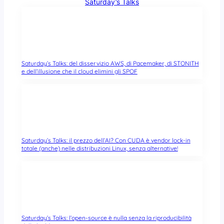
Saturday’s Talks
Saturday’s Talks: del disservizio AWS, di Pacemaker, di STONITH
e dell’illusione che il cloud elimini gli SPOF
Saturday’s Talks: il prezzo dell’AI? Con CUDA è vendor lock-in
totale (anche) nelle distribuzioni Linux, senza alternative!
Saturday’s Talks: l’open-source è nulla senza la riproducibilità