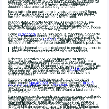
upgrade path
del genere sia non solo stato tecnicamente
possibile ma sia anche stato completato sempre con
successo mantenendo la stessa installazione per 3
decenni è sicuramente cosa degna di nota.
Basta tutto ciò per catturare la vostra attenzione? Bene,
sappiate che oltre ad avere una configurazione di raid +
lvm decisamente poco convenzionale, tutto ciò è stato
fatto da remoto, senza alcuna visita in loco.
Vi sono state difficoltà tecniche? Assolutamente si, ma
niente è impossibile se ci si ostina a sufficienza, no?
Mettetevi comodi perchè ,come immaginerete, se vi è
stato dedicato un post su un blog, si è trattato di qualcosa
di più di un semplice
apt full-upgrade -y
.
Come
ci racconta
Ian nel suo blog, la macchina in oggetto
si trova in un data center a Londra su cui sono presenti
all’incirca 200 account utente, diversi siti web e mailing list
e altri servizi relativi a
USENET
. Quotando direttamente
dal blog, la macchina fu configurata già dal principio per
richiedere il minor intervento sistemistico esterno possibile:
chiark’s internal setup is designed to enable my users to
do a maximum number of exciting things with a
minimum of intervention from me. (Ian Jackson)
Il sistema operativo che Ian ha installato su quella
macchina fu appunto Debian 0.93R5, ovvero la prima
Debian che poteva essere aggiornata senza una
reinstallazione completa. Da notare che non parliamo di
una macchina fisica, in quanto l’hardware è stato cambiato
più volte nel tempo (ricordiamo che nel 1993 i processori
del momento erano fondamentalmente
questi
ed erano
single core da 100 Mhz o meno), ma di un’istanza
virtualizzata dello stesso ‘host’ la cui l’installazione è
rimasta la stessa.
Il primo grosso upgrade fu nel 2016, quando venne
portata a Debian
8
(Jessie), che è stata supportata
ufficialmente
fino al 2020
e che, tecnicamente,
lo sarà
ancora fino al 2025
grazie a
Freexian
, ma l’esigenza di
spostarsi all’architettura a 64bit oltre che quella di avere
una distro ‘fresca’, per quanto stiamo comunque parlando
di Debian e non di Arch Linux, iniziavano a farsi sentire
sempre di più.
Il successivo step fu, quindi, esattamente questo, saltando
tutte le release di mezzo ed evitando di fare upgrade a
versioni già obsolete. Questo approccio non era
necessariamente il meno rischioso, in quanto l’upgrade
path più testato è, generalmente, quello dalla versione
direttamente precedente, ma fu scelto il male minore e si
rivelò anche un notevole risparmio di tempo. Meno tempo
impiegato, meno upgrade da fare, meno chance che