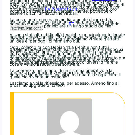
problemi con exim4, python, usenet. Un’altra area critica
sembrava essere la sua scelta di implementare LVM su
RAID su LVM, la quale ha portato alla luce un caso limite di
LVM che, di default, ha un approccio conservativo e non
prova a utilizzare
PV (volumi fisici)
che risiedano a loro
volta su un LVM perchè, verosimilmente, potrebbero
essere i dischi di macchine virtuali.
La cosa, però, non era immediatamente chiara ed è
risultata apparente solo dopo un aiuto provvidenziale
ricevuto durante una chat su
IRC
, che è arrivato proprio
mentre Ian stava per iniziare un lungo studio del file
.
/etc/lvm/lvm.conf
Vi sono stati altre difficoltà tecniche, principalmente legate
agli applicativi specifici che girano su
chiark
e che potete
leggere nel blog di Ian, ma supponiamo vi siate già fatti
un’idea e, per oggi, ci fermiamo qui.
Oggi
chiark
gira con Debian 11 a 64bit e non tutti i
problemi tecnici sono stati risolti. Il software, nel tempo, si
evolve e non sempre è possibile garantire la compatibilità
con applicativi legacy, tantomeno per lassi di tempo
misurati in decenni. Anche qui, la coperta è corta e il
compromesso è quello tra rimanere ancorati al passato pur
di mantenere la compatibilità o accettare l’evoluzione,
abbracciare altri paradigmi e approcci diversi di fare le
cose e versioni recenti del software.
La coerenza, nel tempo, di un sistema operativo e la
garanzia che applicativi vecchi di decenni funzionino
ancora è sicuramente una virtù ma qual’è la soglia oltre il
quale ciò diventa un ostacolo?
Lasciamo a voi la riflessione, per adesso. Almeno fino al
prossimo upgrade di
chiark
.