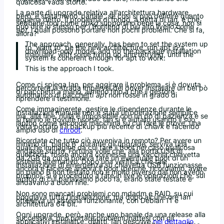
qualcosa vada storto.
La parte di upgrade relativa all’architettura hardware,
però, è stata meno ‘banale’, se così si può definire quanto
appena detto. Il problema di fondo, a detta di Ian, è che,
sebbene tool come
dpkg
supportino bene la cosa, non si
può dire lo stesso per i frontend di più alto livello come
apt
, i quali possono portare non pochi problemi. Che si fa,
allora?
The approach, generally, has been to set the system up
to “want to” be the new architecture, run apt in a
download-only mode, and do the package installation
manually, with some fixing up and retrying, until the
system is coherent enough for apt to work.
This is the approach I took.
Come ci spiega Ian, per aggirare il problema, si è dovuta
percorrere la strada impervia del dover installare un bel pò
di pacchetti a mano, almeno fino a che il gestore
automatico di pacchetti
apt
non fosse in grado di
riprendere il testimone.
Come immaginerete, gestire le dipendenze durante le
installazioni manuali non è stata un’operazione semplice
ma, alla fine, nulla è impossibile con un pò di pazienza e se
si hanno le dovute risorse. Ian si è aiutato usando il suo
laptop come seconda macchina su cui fare le prove, una
volta portato lì il backup più recente di
chiark
e facendo
ampio uso di
chroot
.
Ricordate che tutto ciò avveniva in remoto? Per avere un
minimo di “piano B” durante gli upgrade, serviva una
qualche immagine da cui fare il boot nel caso qualcosa
andasse storto. Fortuna volle che, alla porta USB di
quell’host, fosse ancora connessa una vecchia chiavetta
da 2GB da cui si poteva fare un eventuale boot di un
sistema alternativo. Dopo una verifica che tale
installazione di emergenza su chiavetta USB funzionasse
ancora e facesse ancora il boot (perchè, ricordiamo, avere
un piano B non testato non è molto diverso dal non averlo
proprio), si è proceduto a fare in live le operazioni che, sul
laptop di cui parlavamo poco fa, erano state testate e
andavano a buon fine.
Non sono mancati problemi con mdadm e RAID, su cui
poggiava tutta l’installazione, ma dopo alcune ore Ian
otteneva un sistema funzionante, con Debian 11 e
architettura 64 bit.
Ogni upgrade, però, anche uno banale da una release alla
successiva, può portare problemi inattesi con gli
applicativi installati e, difatti, Ian descrive
nel dettaglio