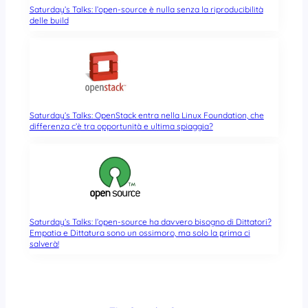
Saturday’s Talks: l’open-source è nulla senza la riproducibilità
delle build
Saturday’s Talks: OpenStack entra nella Linux Foundation, che
differenza c’è tra opportunità e ultima spiaggia?
Saturday’s Talks: l’open-source ha davvero bisogno di Dittatori?
Empatia e Dittatura sono un ossimoro, ma solo la prima ci
salverà!