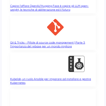
Capire l’affare OpenAI/Hugging Face è capire gli LLM open-
weight, le tecniche di abliterazione ed il futuro
Git & Tricks – Pillole di source code management | Parte 3:
l’importanza del rebase per un mondo migliore
Kubelab, un ruolo Ansible per imparare ad installare e gestire
Kubernetes