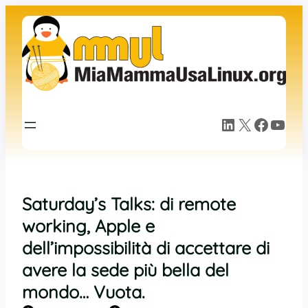
Vai
al
contenuto
LinkedIn
X
Facebook
YouTube
Saturday’s Talks: di remote
working, Apple e
dell’impossibilità di accettare di
avere la sede più bella del
mondo… Vuota.