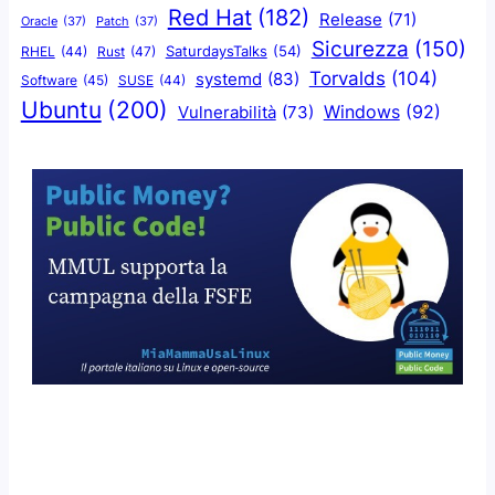
Red Hat
(182)
Release
(71)
Oracle
(37)
Patch
(37)
Sicurezza
(150)
SaturdaysTalks
(54)
Rust
(47)
RHEL
(44)
Torvalds
(104)
systemd
(83)
Software
(45)
SUSE
(44)
Ubuntu
(200)
Windows
(92)
Vulnerabilità
(73)