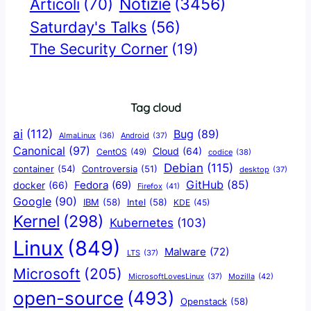
Notizie
(3456)
Articoli
(70)
Saturday's Talks
(56)
The Security Corner
(19)
Tag cloud
ai
(112)
Bug
(89)
AlmaLinux
(36)
Android
(37)
Canonical
(97)
Cloud
(64)
CentOS
(49)
codice
(38)
Debian
(115)
container
(54)
Controversia
(51)
desktop
(37)
GitHub
(85)
docker
(66)
Fedora
(69)
Firefox
(41)
Google
(90)
IBM
(58)
Intel
(58)
KDE
(45)
Kernel
(298)
Kubernetes
(103)
Linux
(849)
Malware
(72)
LTS
(37)
Microsoft
(205)
Mozilla
(42)
MicrosoftLovesLinux
(37)
open-source
(493)
Openstack
(58)