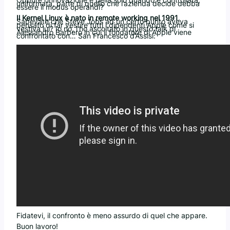
uniformata, parte di quello che l’azienda decide debba
essere il modus operandi?
Il Kernel Linux è nato in remote working nel 1991
.
Sapevate che Steve Jobs ad un certo punto aveva
pensato di far vestire tutti i dipendenti Apple come si
vestiva lui? Io no, l’ho ascoltato in questo talk di
Alessandro Barbero in cui il fondatore di Apple viene
confrontato con… San Francesco d’Assisi:
Fidatevi, il confronto è meno assurdo di quel che appare.
Buon lavoro!