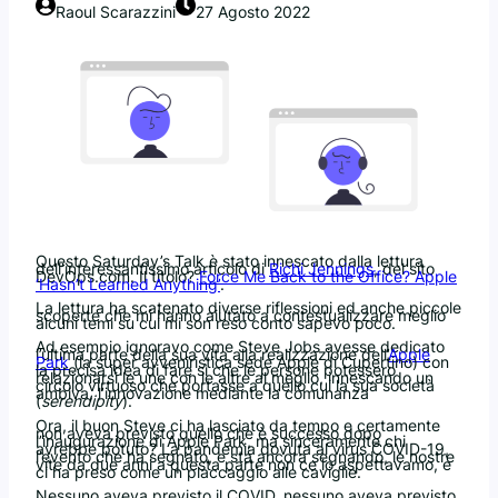
Raoul Scarazzini
27 Agosto 2022
Questo Saturday’s Talk è stato innescato dalla lettura
dell’interessantissimo articolo di
Richi Jennings
, del sito
DevOps.com. Il titolo?
Force Me Back to the Office? Apple
‘Hasn’t Learned Anything’
.
La lettura ha scatenato diverse riflessioni ed anche piccole
scoperte che mi hanno aiutato a contestualizzare meglio
alcuni temi su cui mi son reso conto sapevo poco.
Ad esempio ignoravo come Steve Jobs avesse dedicato
l’ultima parte della sua vita alla realizzazione dell’
Apple
Park
(la super avveniristica sede Apple di Cupertino) con
la precisa idea di fare sì che le persone potessero
relazionarsi le une con le altre al meglio, innescando un
circolo virtuoso che portasse a quello cui la sua società
ambiva, l’innovazione mediante la comunanza
(
serendipity
).
Ora, il buon Steve ci ha lasciato da tempo e certamente
non aveva previsto quello che è successo dopo
l’inaugurazione di Apple Park, ma sinceramente chi
avrebbe potuto? La pandemia dovuta al virus COVID-19,
l’evento che ha segnato, e sta ancora segnando, le nostre
vite da due anni a questa parte non ce lo aspettavamo, e
ci ha preso come un placcaggio alle caviglie.
Nessuno aveva previsto il COVID, nessuno aveva previsto