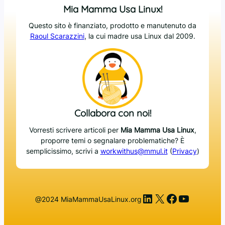
Mia Mamma Usa Linux!
Questo sito è finanziato, prodotto e manutenuto da
Raoul Scarazzini
, la cui madre usa Linux dal 2009.
Collabora con noi!
Vorresti scrivere articoli per
Mia Mamma Usa Linux
,
proporre temi o segnalare problematiche? È
semplicissimo, scrivi a
workwithus@mmul.it
(
Privacy
)
LinkedIn
X
Facebook
YouTub
@2024 MiaMammaUsaLinux.org