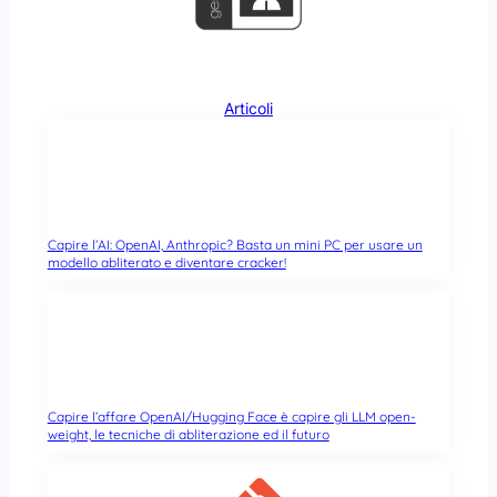
Articoli
Capire l’AI: OpenAI, Anthropic? Basta un mini PC per usare un
modello abliterato e diventare cracker!
Capire l’affare OpenAI/Hugging Face è capire gli LLM open-
weight, le tecniche di abliterazione ed il futuro