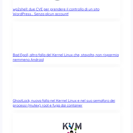
wp2shell: due CVE per prendere il controllo di un sito
WordPress… Senza alcun account!
Bad Epoll, altra falla del Kernel Linux che, stavolta, non risparmia
nemmeno Android
GhostLock, nuova falla nel Kernel Linux e nel suo semaforo dei
processi (mutex): root e fuga dai container