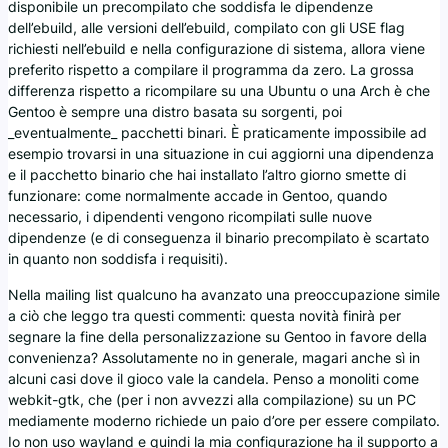
disponibile un precompilato che soddisfa le dipendenze
dell’ebuild, alle versioni dell’ebuild, compilato con gli USE flag
richiesti nell’ebuild e nella configurazione di sistema, allora viene
preferito rispetto a compilare il programma da zero. La grossa
differenza rispetto a ricompilare su una Ubuntu o una Arch è che
Gentoo è sempre una distro basata su sorgenti, poi
_eventualmente_ pacchetti binari. È praticamente impossibile ad
esempio trovarsi in una situazione in cui aggiorni una dipendenza
e il pacchetto binario che hai installato l’altro giorno smette di
funzionare: come normalmente accade in Gentoo, quando
necessario, i dipendenti vengono ricompilati sulle nuove
dipendenze (e di conseguenza il binario precompilato è scartato
in quanto non soddisfa i requisiti).
Nella mailing list qualcuno ha avanzato una preoccupazione simile
a ciò che leggo tra questi commenti: questa novità finirà per
segnare la fine della personalizzazione su Gentoo in favore della
convenienza? Assolutamente no in generale, magari anche sì in
alcuni casi dove il gioco vale la candela. Penso a monoliti come
webkit-gtk, che (per i non avvezzi alla compilazione) su un PC
mediamente moderno richiede un paio d’ore per essere compilato.
Io non uso wayland e quindi la mia configurazione ha il supporto a