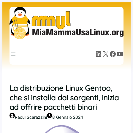
Vai
al
contenuto
LinkedIn
X
Facebook
YouTube
La distribuzione Linux Gentoo,
che si installa dai sorgenti, inizia
ad offrire pacchetti binari
Raoul Scarazzini
8 Gennaio 2024