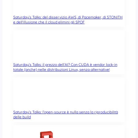
Saturday’s Talks: del disservizio AWS, di Pacemaker, di STONITH
e dell’illusione che il cloud elimini gli SPOF
Saturday’s Talks: il prezzo dell’AI? Con CUDA è vendor lock-in
totale (anche) nelle distribuzioni Linux, senza alternative!
Saturday’s Talks: l’open-source è nulla senza la riproducibilità
delle build