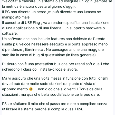
“velocità” a caricare un sistema o ad eseguire un login (sempre se
la metrica è ancora questa al giorno d’oggi).
Il PC non diventa un aereo ,m può diventare una lumaca se
manipolato male..
Il concetto di USE Flag , va a rendere specifica una installazione
di una applicazione o di una libreria , un supporto hardware o
software.
Un software che non include features non richieste dall’utente
risulta più veloce nell’essere eseguito e si porta appresso meno
dipendenze , libreire etc . Ne consegue anche una maggiore
stabilità in caso di bug di quest’ultime (in linea generale).
Di sicuro non è una (meta)distribuzione per utenti soft quelli che
richiedono il classico , installa-clicca e lavora.
Ma vi assicuro che una volta messa in funzione con tutti i crismi
dovuti può dare molte soddisfazioni dal punto di vista di
apprendimento
… non dico che si diventi il Torvalds della
situazioni , ma qualche bella soddisfazione ce la può dare.
PS : e sfatiamo il mito che si passa ore e ore a compilare senza
utilizzare il sistema perchè si compila quasi H24.