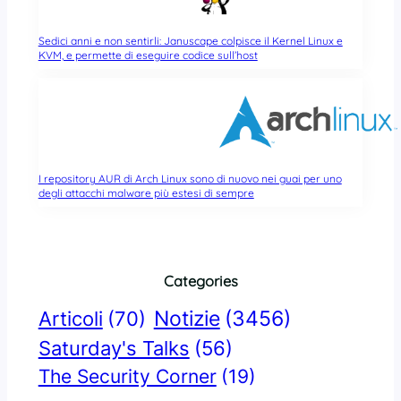
Sedici anni e non sentirli: Januscape colpisce il Kernel Linux e
KVM, e permette di eseguire codice sull’host
I repository AUR di Arch Linux sono di nuovo nei guai per uno
degli attacchi malware più estesi di sempre
Categories
Notizie
(3456)
Articoli
(70)
Saturday's Talks
(56)
The Security Corner
(19)