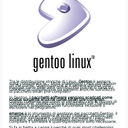
Tra le distribuzione storiche di Linux,
Gentoo
è sempre
stata considerata la…
Most challenging Linux distribution
on the planet
. Questo perché si è sempre distinta dalla
maggior parte delle altre distribuzioni poiché si basa sul
concetto di compilazione da sorgenti anziché sull’utilizzo
di pacchetti binari pre-compilati.
In Gentoo,
i pacchetti software vengono scaricati come
codice sorgente anziché come binari pre-compilati
.
Questo consente agli utenti di personalizzare le opzioni di
compilazione, ottimizzando le prestazioni per l’hardware
specifico e scegliendo quali funzionalità includere o
escludere nei programmi.
emerge
è lo strumento di gestione dei pacchetti Gentoo, il
quale utilizza un sistema di script chiamati “
ebuilds
” per
scaricare, configurare, compilare e installare i pacchetti
software. Gli
ebuilds
contengono istruzioni su come
compilare il software e quali dipendenze sono necessarie.
Si fa in fretta a capire il perché di quel
most challenging