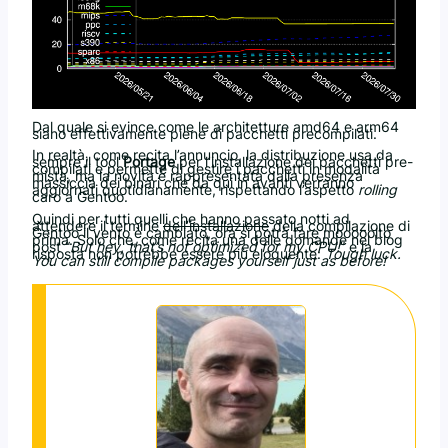
Dal quale si evince come le architetture amd64 e arm64
siano effettivamente piene di pacchetti precompilati.
In realtà, come recita l’annuncio, la distribuzione usa da
sempre il tool
Portage
per l’installazione dei pacchetti pre-
compilati e permette di gestire i pacchetti in modalità
mista, ma la novità è rappresentata dalla presenza
massiccia dei binari che da qui in avanti verranno
aggiornati quotidianamente, rispettando l’aspetto
rolling
caro a Gentoo.
Quindi per tutti quelli che hanno passato notti ad
attendere il termine
dell’installazione
della compilazione di
Gentoo il vento è cambiato, ora si potrà fare mooooolto
prima. Solo che, come recita una delle domande nel blog
post “
But hey, that’s not optimized for my CPU!
” e la
risposta non potrebbe essere più eloquente:
Tough luck.
You can still compile packages yourself just as before!