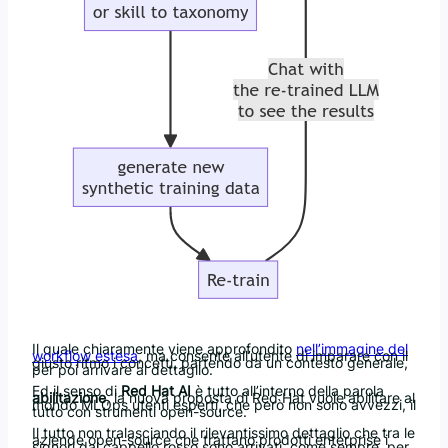
Il quale chiaramente viene approfondito
nell’immagine del
workflow estesa
, ma consente all’utente di imparare con il
giusto ritmo i concetti, partendo da un contesto generale,
per poi arrivare al dettaglio.
Ed il senso di
Red Hat AI
è tutto all’interno della parola
abilitazione
, la nuova proposta di Red Hat vuole abilitare al
mondo MLOps utenti esperti, che però non sono avvezzi, il
tutto con strumenti open-source.
Il tutto non tralasciando il rilevantissimo dettaglio che tra le
aziende open-source che trattano prodotti enterprise i
signori dal cappello rosso sono arrivati, come sempre, per