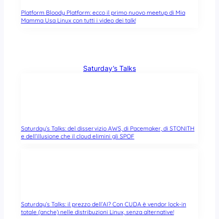
Platform Bloody Platform: ecco il primo nuovo meetup di Mia
Mamma Usa Linux con tutti i video dei talk!
Saturday’s Talks
Saturday’s Talks: del disservizio AWS, di Pacemaker, di STONITH
e dell’illusione che il cloud elimini gli SPOF
Saturday’s Talks: il prezzo dell’AI? Con CUDA è vendor lock-in
totale (anche) nelle distribuzioni Linux, senza alternative!