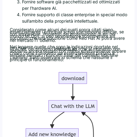
Fornire software già pacchettizzati ed ottimizzati
per l’hardware AI.
Fornire supporto di classe enterprise in special modo
sull’ambito della proprietà intellettuale.
Considerato come alcuni dei punti sopra citati siano
essenzialmente i principali scogli che rendono difficile, se
non impossibile, l’ingresso dei professionisti di ieri nel
mondo MLOps, si può serenamente scommettere sul
successo che una soluzione come Red Hat AI potrà avere
nel mercato IT odierno.
Nel leggere quelle che sono le indicazioni riportate nel
README del progetto
InstructLab
(che al momento non
abbiamo ancora testato con mano) effettivamente appare
chiaro come il progetto sia essenzialmente portato a
rendere semplici i concetti base del contesto
Machine
Learning
, basti osservare lo schema che riassume il
principio di funzionamento: