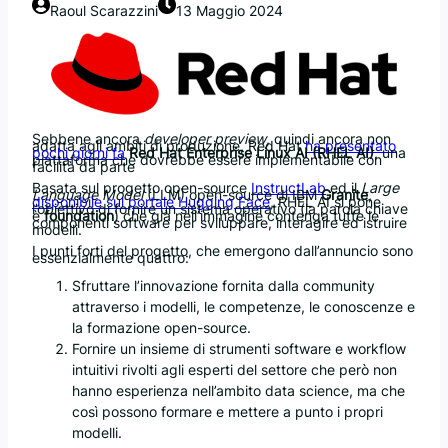
Raoul Scarazzini
13 Maggio 2024
Sebbene ancora
developer preview
, quindi ancora non
adatta agli ambiti di produzione, Red Hat
ha presentato
pochi giorni fa
Red Hat Enterprise Linux AI (RHEL AI)
, una
piattaforma che dovrebbe essere implementabile con
facilità da parte
Basata sul progetto open-source
InstructLab
ed il
Large
Language Model
(LLM) open-source di IBM
Granite
,
disponibile sul portale Hugging Face
, RHEL AI si pone
l’obiettivo di fornire un sistema operativo (la parola chiave
è
foundation
) che già nell’immagine contenga tutte le
componenti software per sviluppare, interagire ed istruire
modelli.
I punti forti del progetto, che emergono dall’annuncio sono
essenzialmente quattro:
Sfruttare l’innovazione fornita dalla community
attraverso i modelli, le competenze, le conoscenze e
la formazione open-source.
Fornire un insieme di strumenti software e workflow
intuitivi rivolti agli esperti del settore che però non
hanno esperienza nell’ambito data science, ma che
così possono formare e mettere a punto i propri
modelli.