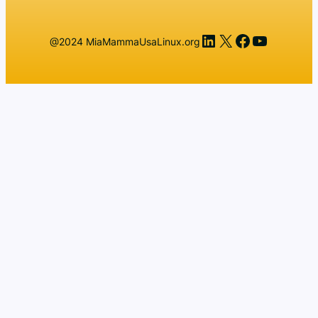
LinkedIn
X
Facebook
YouTub
@2024 MiaMammaUsaLinux.org