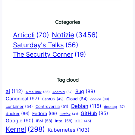
Categories
Notizie
(3456)
Articoli
(70)
Saturday's Talks
(56)
The Security Corner
(19)
Tag cloud
ai
(112)
Bug
(89)
AlmaLinux
(36)
Android
(37)
Canonical
(97)
Cloud
(64)
CentOS
(49)
codice
(38)
Debian
(115)
container
(54)
Controversia
(51)
desktop
(37)
GitHub
(85)
docker
(66)
Fedora
(69)
Firefox
(41)
Google
(90)
IBM
(58)
Intel
(58)
KDE
(45)
Kernel
(298)
Kubernetes
(103)