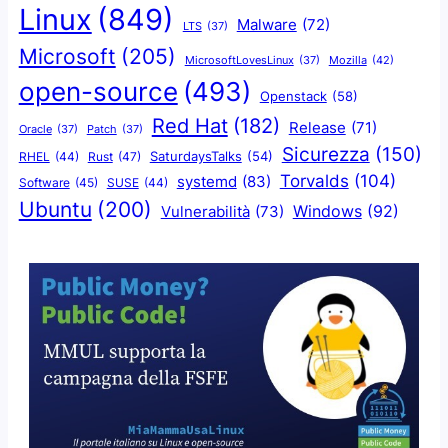
Linux
(849)
Malware
(72)
LTS
(37)
Microsoft
(205)
Mozilla
(42)
MicrosoftLovesLinux
(37)
open-source
(493)
Openstack
(58)
Red Hat
(182)
Release
(71)
Oracle
(37)
Patch
(37)
Sicurezza
(150)
SaturdaysTalks
(54)
Rust
(47)
RHEL
(44)
Torvalds
(104)
systemd
(83)
Software
(45)
SUSE
(44)
Ubuntu
(200)
Windows
(92)
Vulnerabilità
(73)