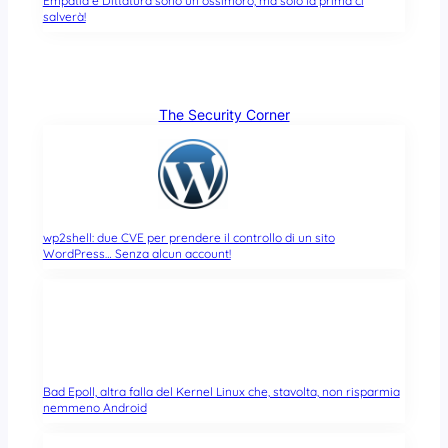
Empatia e Dittatura sono un ossimoro, ma solo la prima ci
salverà!
The Security Corner
wp2shell: due CVE per prendere il controllo di un sito
WordPress… Senza alcun account!
Bad Epoll, altra falla del Kernel Linux che, stavolta, non risparmia
nemmeno Android