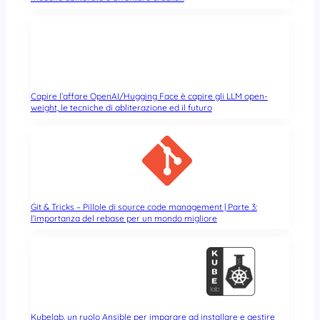
Capire l’affare OpenAI/Hugging Face è capire gli LLM open-
weight, le tecniche di abliterazione ed il futuro
Git & Tricks – Pillole di source code management | Parte 3:
l’importanza del rebase per un mondo migliore
Kubelab, un ruolo Ansible per imparare ad installare e gestire