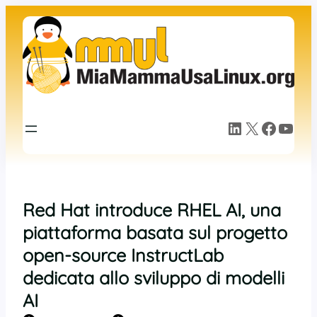
Vai
al
contenuto
LinkedIn
X
Facebook
YouTube
Red Hat introduce RHEL AI, una
piattaforma basata sul progetto
open-source InstructLab
dedicata allo sviluppo di modelli
AI