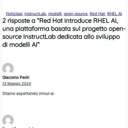
Notizie
ai
, 
InstructLab
, 
modelli
, 
open-source
, 
Red Hat
, 
RHEL AI
2 risposte a “Red Hat introduce RHEL AI,
una piattaforma basata sul progetto open-
source InstructLab dedicata allo sviluppo
di modelli AI”
Giacomo Perin
13 Maggio 2024
Stiamo aspettando mmul-ai