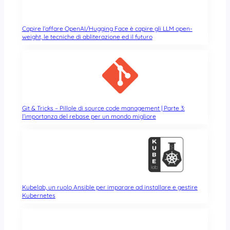
Capire l’affare OpenAI/Hugging Face è capire gli LLM open-
weight, le tecniche di abliterazione ed il futuro
Git & Tricks – Pillole di source code management | Parte 3:
l’importanza del rebase per un mondo migliore
Kubelab, un ruolo Ansible per imparare ad installare e gestire
Kubernetes