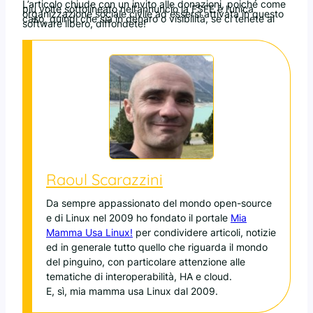
L’articolo chiude con un invito alle donazioni, poiché come
più volte sottolineato nell’annuncio la FSFE è l’unica
organizzazione sociale civile ad essersi attivata in questo
caso, quindi che sia in denaro o visibilità, se ci tenete al
software libero, diffondete!
Raoul Scarazzini
Da sempre appassionato del mondo open-source
e di Linux nel 2009 ho fondato il portale
Mia
Mamma Usa Linux!
per condividere articoli, notizie
ed in generale tutto quello che riguarda il mondo
del pinguino, con particolare attenzione alle
tematiche di interoperabilità, HA e cloud.
E, sì, mia mamma usa Linux dal 2009.