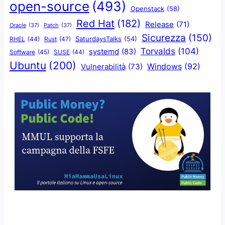
open-source
(493)
Openstack
(58)
Red Hat
(182)
Release
(71)
Oracle
(37)
Patch
(37)
Sicurezza
(150)
SaturdaysTalks
(54)
Rust
(47)
RHEL
(44)
Torvalds
(104)
systemd
(83)
Software
(45)
SUSE
(44)
Ubuntu
(200)
Windows
(92)
Vulnerabilità
(73)