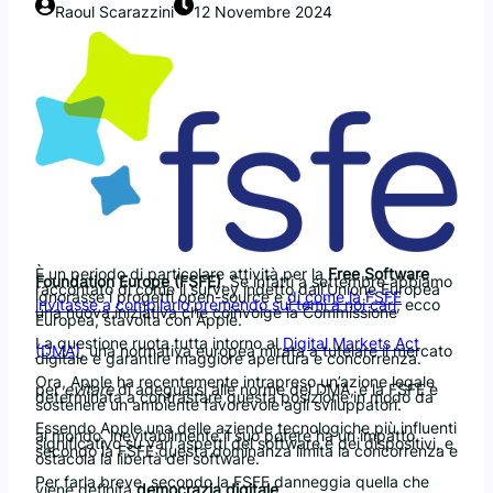
Raoul Scarazzini
12 Novembre 2024
È un periodo di particolare attività per la
Free Software
Foundation Europe (FSFE)
. Se infatti a settembre abbiamo
raccontato di come il survey indetto dall’Unione Europea
ignorasse i progetti open-source e
di come la FSFE
invitasse a compilarlo premendo sui temi a noi cari
, ecco
una nuova iniziativa che coinvolge la Commissione
Europea, stavolta con Apple.
La questione ruota tutta intorno al
Digital Markets Act
(DMA)
, una normativa europea mirata a tutelare il mercato
digitale e garantire maggiore apertura e concorrenza.
Ora, Apple ha recentemente intrapreso un’azione legale
per
evitare
di adeguarsi alle norme del DMA, e la FSFE è
determinata a contrastare questa posizione in modo da
sostenere un ambiente favorevole agli sviluppatori.
Essendo Apple una delle aziende tecnologiche più influenti
al mondo, inevitabilmente il suo potere ha un impatto
significativo su vari aspetti del software e dei dispositivi, e
secondo la FSFE questa dominanza limita la concorrenza e
ostacola la libertà del software.
Per farla breve, secondo la FSFE danneggia quella che
viene definita
democrazia digitale
.