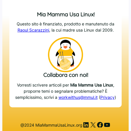
Mia Mamma Usa Linux!
Questo sito è finanziato, prodotto e manutenuto da
Raoul Scarazzini
, la cui madre usa Linux dal 2009.
Collabora con noi!
Vorresti scrivere articoli per
Mia Mamma Usa Linux
,
proporre temi o segnalare problematiche? È
semplicissimo, scrivi a
workwithus@mmul.it
(
Privacy
)
LinkedIn
X
Facebook
YouTub
@2024 MiaMammaUsaLinux.org