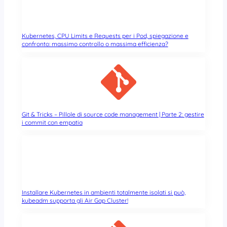
Kubernetes, CPU Limits e Requests per i Pod, spiegazione e
confronto: massimo controllo o massima efficienza?
Git & Tricks – Pillole di source code management | Parte 2: gestire
i commit con empatia
Installare Kubernetes in ambienti totalmente isolati si può,
kubeadm supporta gli Air Gap Cluster!