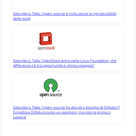
Saturday’s Talks: l’open-source è nulla senza la riproducibilità
delle build
Saturday’s Talks: OpenStack entra nella Linux Foundation, che
differenza c’è tra opportunità e ultima spiaggia?
Saturday’s Talks: l’open-source ha davvero bisogno di Dittatori?
Empatia e Dittatura sono un ossimoro, ma solo la prima ci
salverà!