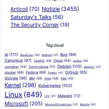
Notizie
(3455)
Articoli
(70)
Saturday's Talks
(56)
The Security Corner
(19)
Tag cloud
ai
(111)
Bug
(89)
AlmaLinux
(36)
Android
(37)
Canonical
(97)
Cloud
(64)
CentOS
(49)
codice
(38)
Debian
(115)
container
(54)
Controversia
(51)
desktop
(37)
GitHub
(85)
docker
(66)
Fedora
(69)
Firefox
(41)
Google
(90)
IBM
(58)
Intel
(58)
KDE
(45)
Kernel
(298)
Kubernetes
(103)
Linux
(849)
Malware
(72)
LTS
(37)
Microsoft
(205)
Mozilla
(42)
MicrosoftLovesLinux
(37)