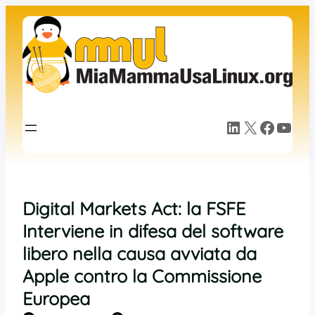
Vai
al
contenuto
LinkedIn
X
Facebook
YouTube
Digital Markets Act: la FSFE
Interviene in difesa del software
libero nella causa avviata da
Apple contro la Commissione
Europea