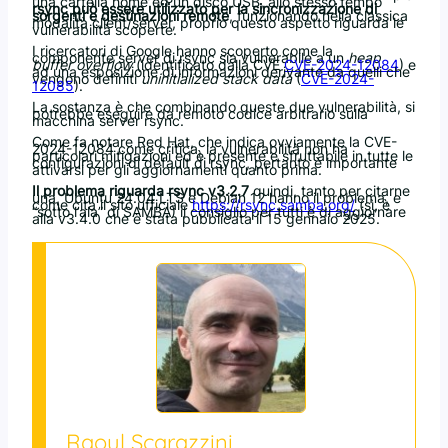
una cartella home ed un disco USB, allo stesso tempo
rsync può essere utilizzato per la sincronizzazione di
sorgenti e destinazioni remote
, funzionando nella classica
modalità client/server, proprio questo aspetto riguarda le
vulnerabilità scoperte.
I ricercatori di Google hanno scoperto come la
componente server di rsync sia vulnerabile a un
heap
buffer overflow
(identificato dalla CVE
CVE-2024-12084
) e
ad una esposizione di informazioni derivante da quelli che
vengono definiti
uninitialized stack data
(
CVE-2024-
12085
).
La sostanza è che combinando queste due vulnerabilità, si
potrebbe eseguire da remoto codice arbitrario sulla
macchina server rsync.
Come fa notare Red Hat, che indica ovviamente la CVE-
2024-12084 come critica, la vulnerabilità non ha
particolari mitigazioni ed è presente e sfruttabile in tutte le
configurazioni di default di rsync, pertanto è importante
attivarsi per gli aggiornamenti quanto prima.
Il problema riguarda rsync v3.2.7
quindi, tanto per citarne
una, Ubuntu 24.04 LTS e Debian 12 hanno il problema, e
come cita il sito ufficiale
https://rsync.samba.org/
(sì, è
“sotto l’ala” di SAMBA) il consiglio per tutti è di aggiornare
alla v3.4.0 che è stata pubblicata il 15 gennaio 2025.
Raoul Scarazzini