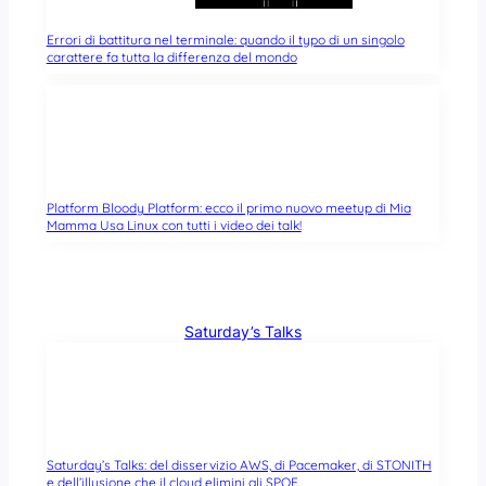
Errori di battitura nel terminale: quando il typo di un singolo
carattere fa tutta la differenza del mondo
Platform Bloody Platform: ecco il primo nuovo meetup di Mia
Mamma Usa Linux con tutti i video dei talk!
Saturday’s Talks
Saturday’s Talks: del disservizio AWS, di Pacemaker, di STONITH
e dell’illusione che il cloud elimini gli SPOF