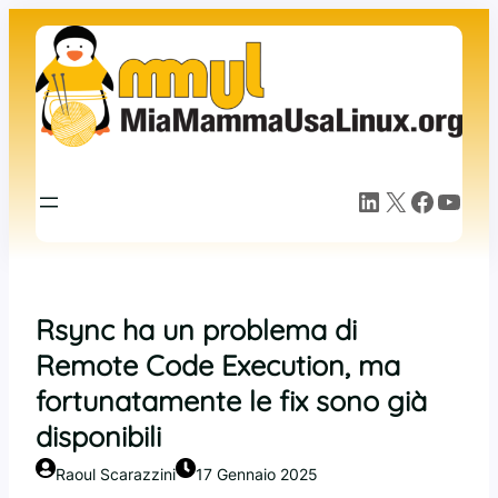
Vai
al
contenuto
LinkedIn
X
Facebook
YouTube
Rsync ha un problema di
Remote Code Execution, ma
fortunatamente le fix sono già
disponibili
Raoul Scarazzini
17 Gennaio 2025