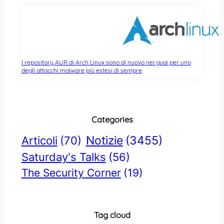
I repository AUR di Arch Linux sono di nuovo nei guai per uno
degli attacchi malware più estesi di sempre
Categories
Notizie
(3455)
Articoli
(70)
Saturday's Talks
(56)
The Security Corner
(19)
Tag cloud