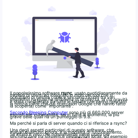
Il popolarissimo software
rsync
, usato quotidianamente da
migliaia di utenti ed integrato in molti dei tool che si
occupano di gestire copie e sincronizzazioni tra vari
dispositivi ha qualche problema di sicurezza, la cui gravità
è stata considerata da tutte le testate che hanno riportato
la notizia (oltre che dai ricercatori Google che hanno fatto
la scoperta) come “importante”.
Secondo Bleeping Computer
sono più di 660.000 server
esposti alle vulnerabilità, sei in tutto al momento, la più
grave delle quali ha un punteggio di 9.8.
Ma perché si parla di server quando ci si riferisce a rsync?
Una degli aspetti particolari di questo software, che
magari qualcuno ignora, è la modalità di funzionamento.
Se infatti è vero che normalmente viene usato per
sincronizzare tra sorgenti e destinazioni locali, ad esempio