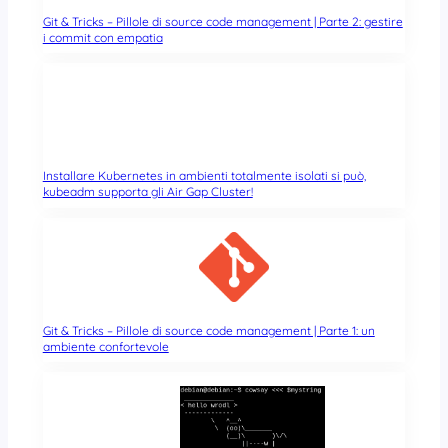
Git & Tricks – Pillole di source code management | Parte 2: gestire
i commit con empatia
Installare Kubernetes in ambienti totalmente isolati si può,
kubeadm supporta gli Air Gap Cluster!
Git & Tricks – Pillole di source code management | Parte 1: un
ambiente confortevole