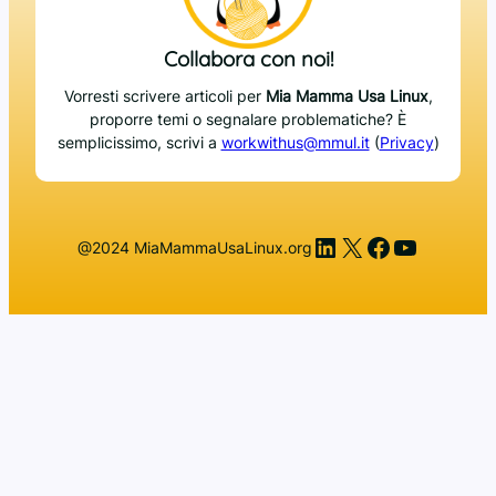
Collabora con noi!
Vorresti scrivere articoli per
Mia Mamma Usa Linux
,
proporre temi o segnalare problematiche? È
semplicissimo, scrivi a
workwithus@mmul.it
(
Privacy
)
LinkedIn
X
Facebook
YouTub
@2024 MiaMammaUsaLinux.org