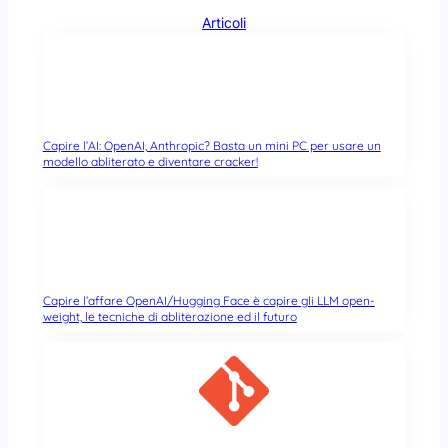
Articoli
Capire l’AI: OpenAI, Anthropic? Basta un mini PC per usare un
modello abliterato e diventare cracker!
Capire l’affare OpenAI/Hugging Face è capire gli LLM open-
weight, le tecniche di abliterazione ed il futuro