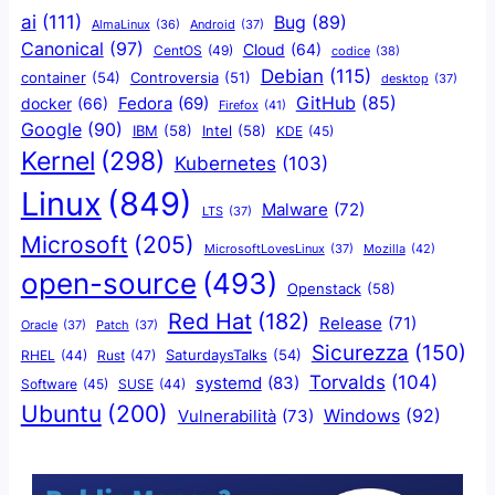
ai
(111)
Bug
(89)
AlmaLinux
(36)
Android
(37)
Canonical
(97)
Cloud
(64)
CentOS
(49)
codice
(38)
Debian
(115)
container
(54)
Controversia
(51)
desktop
(37)
GitHub
(85)
docker
(66)
Fedora
(69)
Firefox
(41)
Google
(90)
IBM
(58)
Intel
(58)
KDE
(45)
Kernel
(298)
Kubernetes
(103)
Linux
(849)
Malware
(72)
LTS
(37)
Microsoft
(205)
Mozilla
(42)
MicrosoftLovesLinux
(37)
open-source
(493)
Openstack
(58)
Red Hat
(182)
Release
(71)
Oracle
(37)
Patch
(37)
Sicurezza
(150)
SaturdaysTalks
(54)
Rust
(47)
RHEL
(44)
Torvalds
(104)
systemd
(83)
Software
(45)
SUSE
(44)
Ubuntu
(200)
Windows
(92)
Vulnerabilità
(73)