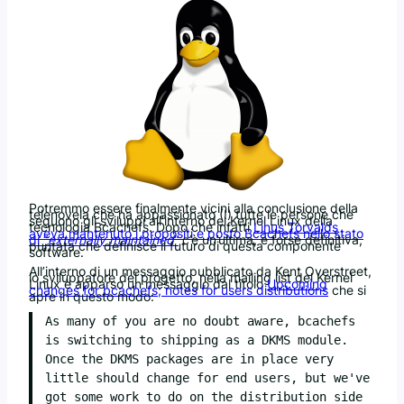
Potremmo essere finalmente vicini alla conclusione della
telenovela che ha appassionato (!) tutte le persone che
seguono gli sviluppi all’interno del Kernel Linux della
tecnologia Bcachefs. Dopo che infatti
Linus Torvalds
aveva mantenuto i propositi e posto Bcachefs nello stato
di “
externally maintained
“
c’è un’ultima, e forse definitiva,
puntata che definisce il futuro di questa componente
software.
All’interno di un messaggio pubblicato da Kent Overstreet,
lo sviluppatore del progetto, nella mailing list del Kernel
Linux è apparso un messaggio dal titolo
Upcoming
changes for bcachefs; notes for users distributions
che si
apre in questo modo:
As many of you are no doubt aware, bcachefs 
is switching to shipping as a DKMS module. 
Once the DKMS packages are in place very 
little should change for end users, but we've 
got some work to do on the distribution side 