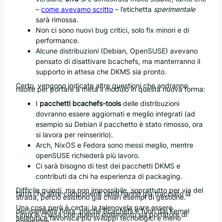
–
come avevamo scritto
– l’etichetta
sperimentale
sarà rimossa.
Non ci sono nuovi bug critici, solo fix minori e di
performance.
Alcune distribuzioni (Debian, OpenSUSE) avevano
pensato di disattivare bcachefs, ma manterranno il
supporto in attesa che DKMS sia pronto.
Certo, vengono indicate altre questioni che andranno
risolte per portare a meta il modulo in questa nuova forma:
I
pacchetti bcachefs-tools
delle distribuzioni
dovranno essere aggiornati e meglio integrati (ad
esempio su Debian il pacchetto è stato rimosso, ora
si lavora per reinserirlo).
Arch, NixOS e Fedora sono messi meglio, mentre
openSUSE richiederà più lavoro.
Ci sarà bisogno di test dei pacchetti DKMS e
contributi da chi ha esperienza di packaging.
Difficile quindi, ma non impossibile, soprattutto per via del
fatto che altre componenti simili hanno già tracciato la
strada, perciò esistono già chiari esempi di gestione.
Una cosa però è certa: la telenovela pare essere
decisamente finita, poiché Bcachefs è fuori dal Kernel
Linux e chissà che questo isolamento sia portatore di
serenità e favorisca più sviluppi tecnologici e meno
polemiche.