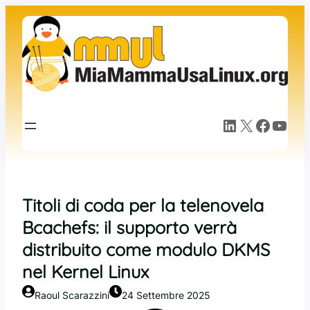
Vai
al
contenuto
LinkedIn
X
Facebook
YouTube
Titoli di coda per la telenovela
Bcachefs: il supporto verrà
distribuito come modulo DKMS
nel Kernel Linux
Raoul Scarazzini
24 Settembre 2025