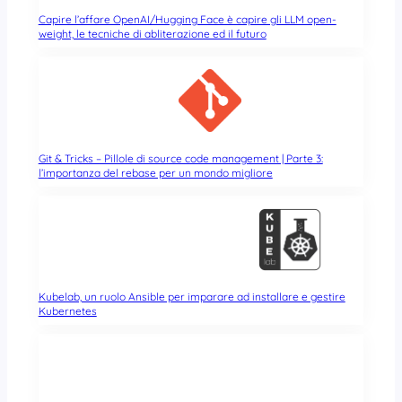
Capire l’affare OpenAI/Hugging Face è capire gli LLM open-
weight, le tecniche di abliterazione ed il futuro
Git & Tricks – Pillole di source code management | Parte 3:
l’importanza del rebase per un mondo migliore
Kubelab, un ruolo Ansible per imparare ad installare e gestire
Kubernetes