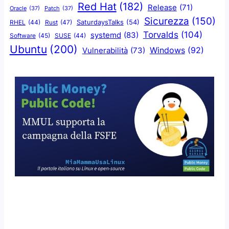
Red Hat
(182)
Release
(71)
Oracle
(37)
Patch
(37)
Sicurezza
(150)
SaturdaysTalks
(54)
Rust
(47)
RHEL
(44)
Torvalds
(104)
systemd
(83)
Software
(45)
SUSE
(44)
Ubuntu
(200)
Windows
(92)
Vulnerabilità
(73)