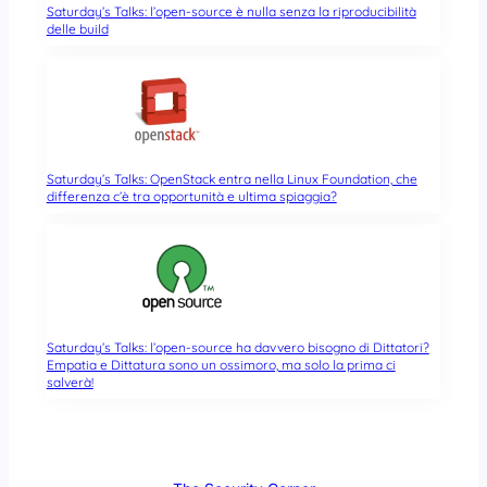
Saturday’s Talks: l’open-source è nulla senza la riproducibilità
delle build
Saturday’s Talks: OpenStack entra nella Linux Foundation, che
differenza c’è tra opportunità e ultima spiaggia?
Saturday’s Talks: l’open-source ha davvero bisogno di Dittatori?
Empatia e Dittatura sono un ossimoro, ma solo la prima ci
salverà!