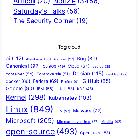
Notizie
(3456)
Articoli
(70)
Saturday's Talks
(56)
The Security Corner
(19)
Tag cloud
ai
(112)
Bug
(89)
AlmaLinux
(36)
Android
(37)
Canonical
(97)
Cloud
(64)
CentOS
(49)
codice
(38)
Debian
(115)
container
(54)
Controversia
(51)
desktop
(37)
GitHub
(85)
docker
(66)
Fedora
(69)
Firefox
(41)
Google
(90)
IBM
(58)
Intel
(58)
KDE
(45)
Kernel
(298)
Kubernetes
(103)
Linux
(849)
Malware
(72)
LTS
(37)
Microsoft
(205)
Mozilla
(42)
MicrosoftLovesLinux
(37)
open-source
(493)
Openstack
(58)