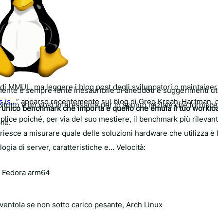
 di MMUL, ma leggere i blog post degli sviluppatori o maintainer
nte è sempre fonte inesauribile di aneddoti e suggerimenti uti
s is…
” apparso recentemente sul blog di Greg Kroah-Hartman, c
itutto è un post interessante per lo spunto iniziale che fornisce
l’unico benchmark che importa è quello che emula il tuo worklo
plice poiché, per via del suo mestiere, il benchmark più rilevan
ile.
riesce a misurare quale delle soluzioni hardware che utilizza è 
ologia di server, caratteristiche e… Velocità:
, Fedora arm64
ventola se non sotto carico pesante, Arch Linux