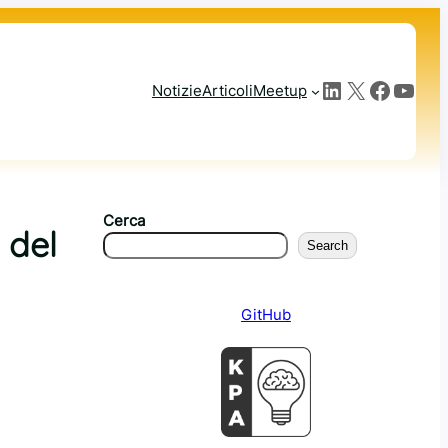
LinkedIn
X
Facebook
YouTube
Notizie
Articoli
Meetup
Cerca
 del
Search
GitHub