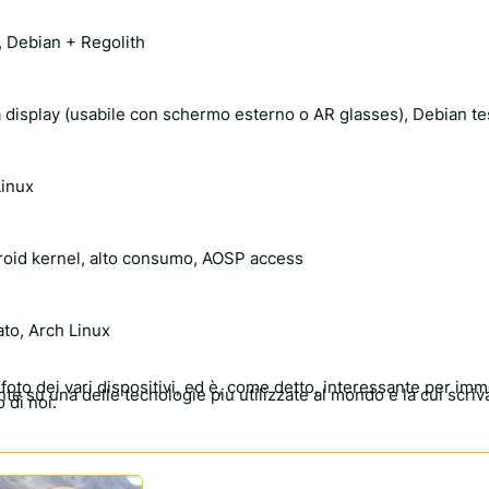
, Debian + Regolith
a display (usabile con schermo esterno o AR glasses), Debian te
Linux
roid kernel, alto consumo, AOSP access
ato, Arch Linux
e foto dei vari dispositivi, ed è, come detto, interessante per im
e su una delle tecnologie più utilizzate al mondo e la cui scriva
 di noi.