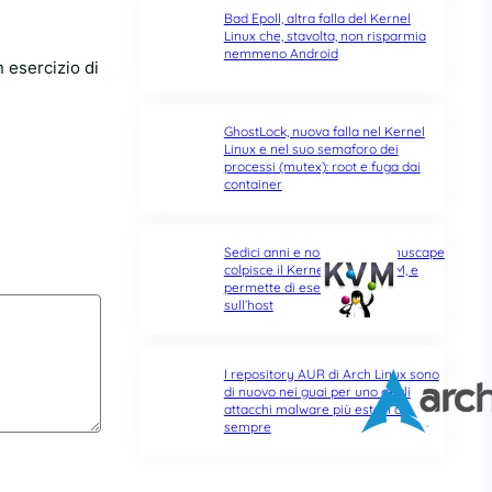
Bad Epoll, altra falla del Kernel
Linux che, stavolta, non risparmia
nemmeno Android
 esercizio di
GhostLock, nuova falla nel Kernel
Linux e nel suo semaforo dei
processi (mutex): root e fuga dai
container
Sedici anni e non sentirli: Januscape
colpisce il Kernel Linux e KVM, e
permette di eseguire codice
sull’host
I repository AUR di Arch Linux sono
di nuovo nei guai per uno degli
attacchi malware più estesi di
sempre