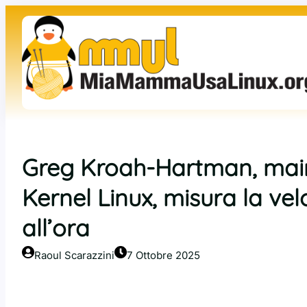
Vai
al
contenuto
Greg Kroah-Hartman, maint
Kernel Linux, misura la vel
all’ora
Raoul Scarazzini
7 Ottobre 2025