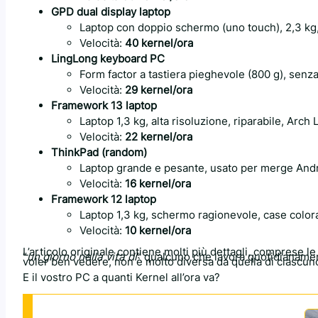
GPD dual display laptop
Laptop con doppio schermo (uno touch), 2,3 kg
Velocità:
40 kernel/ora
LingLong keyboard PC
Form factor a tastiera pieghevole (800 g), senz
Velocità:
29 kernel/ora
Framework 13 laptop
Laptop 1,3 kg, alta risoluzione, riparabile, Arch 
Velocità:
22 kernel/ora
ThinkPad (random)
Laptop grande e pesante, usato per merge And
Velocità:
16 kernel/ora
Framework 12 laptop
Laptop 1,3 kg, schermo ragionevole, case color
Velocità:
10 kernel/ora
L’articolo originale contiene molti più dettagli, comprese l
“
un giorno nella vita di
” qualcuno che lavora quotidianament
voler ben vedere, non è molto diversa da quella di ciascuno
E il vostro PC a quanti Kernel all’ora va?