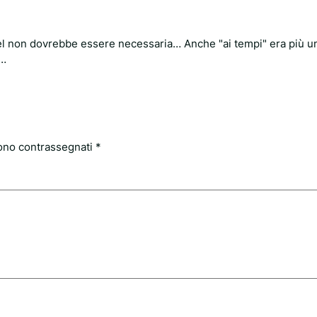
el non dovrebbe essere necessaria… Anche "ai tempi" era più un
e…
sono contrassegnati
*