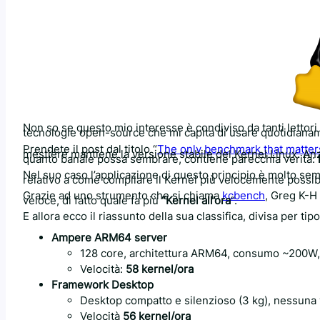
Non so se questo mio interesse è condiviso da tanti lettori
tecnologie open-source che mi capita di usare quotidianame
Prendete il post dal titolo “
The only benchmark that matter
mestiere mantiene la versione stabile del Kernel Linux. Anz
quanto banale possa sembrare, contiene parecchia verità:
Nel suo caso l’applicazione di questo principio è molto sem
relativo a come compilare il Kernel più velocemente possib
Grazie ad uno strumento che si chiama
kcbench
, Greg K-H 
veloce, di fatto quale fa più
“Kernel all’ora
“.
E allora ecco il riassunto della sua classifica, divisa per tip
Ampere ARM64 server
128 core, architettura ARM64, consumo ~200W
Velocità:
58 kernel/ora
Framework Desktop
Desktop compatto e silenzioso (3 kg), nessuna 
Velocità
56 kernel/ora