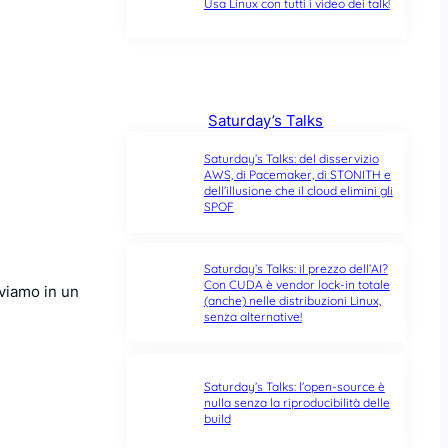
Usa Linux con tutti i video dei talk!
Saturday’s Talks
Saturday’s Talks: del disservizio
AWS, di Pacemaker, di STONITH e
dell’illusione che il cloud elimini gli
SPOF
Saturday’s Talks: il prezzo dell’AI?
Con CUDA è vendor lock-in totale
viamo in un
(anche) nelle distribuzioni Linux,
senza alternative!
Saturday’s Talks: l’open-source è
nulla senza la riproducibilità delle
build