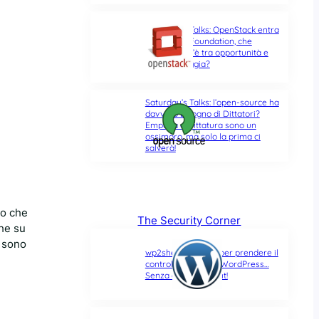
Saturday’s Talks: OpenStack entra
nella Linux Foundation, che
differenza c’è tra opportunità e
ultima spiaggia?
Saturday’s Talks: l’open-source ha
davvero bisogno di Dittatori?
Empatia e Dittatura sono un
ossimoro, ma solo la prima ci
salverà!
to che
The Security Corner
he su
i sono
wp2shell: due CVE per prendere il
controllo di un sito WordPress…
Senza alcun account!