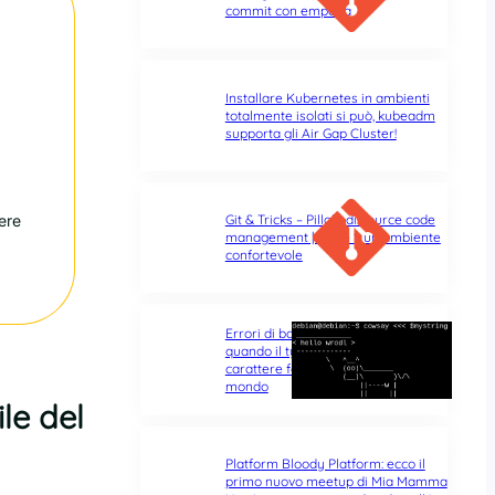
commit con empatia
Installare Kubernetes in ambienti
totalmente isolati si può, kubeadm
supporta gli Air Gap Cluster!
ere
Git & Tricks – Pillole di source code
management | Parte 1: un ambiente
confortevole
Errori di battitura nel terminale:
quando il typo di un singolo
carattere fa tutta la differenza del
mondo
le del
Platform Bloody Platform: ecco il
primo nuovo meetup di Mia Mamma