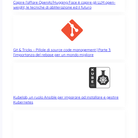
Capire l’affare OpenAI/Hugging Face è capire gli LLM open-
weight, le tecniche di abliterazione ed il futuro
Git & Tricks – Pillole di source code management | Parte 3:
l’importanza del rebase per un mondo migliore
Kubelab, un ruolo Ansible per imparare ad installare e gestire
Kubernetes