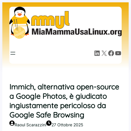
Vai
al
contenuto
LinkedIn
X
Facebook
YouTube
Immich, alternativa open-source
a Google Photos, è giudicato
ingiustamente pericoloso da
Google Safe Browsing
Raoul Scarazzini
27 Ottobre 2025