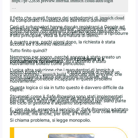
https://pr-22838.preview.internal.immich.cloud/auth/login
…
Il fatto che questi fossero dei sottodomini di
immich.cloud
ha comportato l’invalidazione dell’intero dominio!
Così gli sviluppatori hanno dovuto registrarsi a Google ed
effettuare una “
Request Review
“, giustificando il fatto che
questi sottositi non stessero impersonando nessuno in
quanto di loro proprietà e soprattutto destinati a riprodurre
il sito principale, vista la loro natura di demo.
A quanto pare, pochi giorni dopo, la richiesta è stata
accolta ed il dominio riabilitato.
Tutto finito quindi?
Nemmeno per sogno, perché appena è stato creato un
nuovo sotto dominio di preview
il problema si è
puntualmente ripresentato
, ed il dominio è stato
nuovamente bollato come
pericoloso
.
L’unica altra soluzione che i manutentori di Immich a
questo punto hanno trovato è stata quella di creare un
nuovo dominio,
, dedicato alle preview, che
immich.build
quindi toglierà il focus dal dominio principale, ma
ovviamente potrebbe incappare in questi problemi
nuovamente.
Quanta logica ci sia in tutto questo è davvero difficile da
capire.
Strumenti come il
Safe Browsing
sono stati implementati
per facilitare la vita agli utenti ed aiutarli a riconoscere i
pericoli, ma il fatto che questi falsi positivi non siano parte
del ciclo di gestione è alquanto sorprendente.
E, vien da sé, essendo il servizio di
Safe Browsing
adottato
sostanzialmente da tutti i browser, non è una cosa limitata
a Chrome, ma anche, per dire, a Firefox.
Si chiama problema, si legge monopolio.