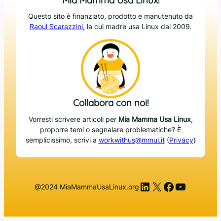
Mia Mamma Usa Linux!
Questo sito è finanziato, prodotto e manutenuto da
Raoul Scarazzini
, la cui madre usa Linux dal 2009.
Collabora con noi!
Vorresti scrivere articoli per
Mia Mamma Usa Linux
,
proporre temi o segnalare problematiche? È
semplicissimo, scrivi a
workwithus@mmul.it
(
Privacy
)
LinkedIn
X
Facebook
YouTub
@2024 MiaMammaUsaLinux.org