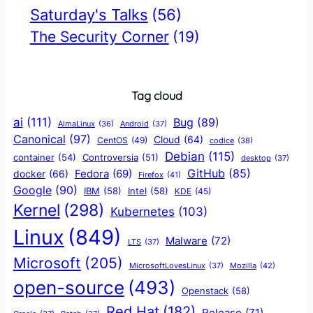
Saturday's Talks
(56)
The Security Corner
(19)
Tag cloud
ai
(111)
Bug
(89)
AlmaLinux
(36)
Android
(37)
Canonical
(97)
Cloud
(64)
CentOS
(49)
codice
(38)
Debian
(115)
container
(54)
Controversia
(51)
desktop
(37)
GitHub
(85)
docker
(66)
Fedora
(69)
Firefox
(41)
Google
(90)
IBM
(58)
Intel
(58)
KDE
(45)
Kernel
(298)
Kubernetes
(103)
Linux
(849)
Malware
(72)
LTS
(37)
Microsoft
(205)
Mozilla
(42)
MicrosoftLovesLinux
(37)
open-source
(493)
Openstack
(58)
Red Hat
(182)