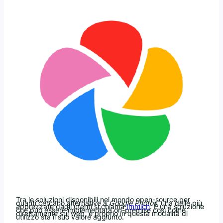
Tra le soluzioni disponibili nel mondo open-source per
quanti cercano alternative a
Google Photos
, una delle più
apprezzate dagli utenti si chiama
Immich
. È una soluzione
che può essere implementata on-premise così come
direttamente sul web, e proprio in questa modalità di
utilizzo sta il suo valore aggiunto.