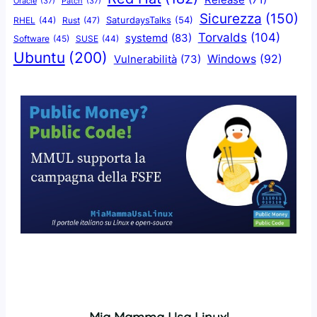
Release
(71)
Oracle
(37)
Patch
(37)
Sicurezza
(150)
SaturdaysTalks
(54)
Rust
(47)
RHEL
(44)
Torvalds
(104)
systemd
(83)
Software
(45)
SUSE
(44)
Ubuntu
(200)
Windows
(92)
Vulnerabilità
(73)