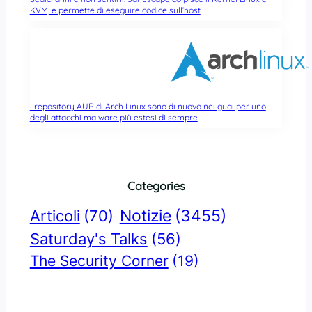
KVM, e permette di eseguire codice sull’host
I repository AUR di Arch Linux sono di nuovo nei guai per uno
degli attacchi malware più estesi di sempre
Categories
Notizie
(3455)
Articoli
(70)
Saturday's Talks
(56)
The Security Corner
(19)