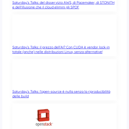
Saturday’s Talks: del disservizio AWS, di Pacemaker, di STONITH
e dell’illusione che il cloud elimini gli SPOF
Saturday’s Talks: il prezzo dell’AI? Con CUDA è vendor lock-in
totale (anche) nelle distribuzioni Linux, senza alternative!
Saturday’s Talks: l’open-source è nulla senza la riproducibilità
delle build