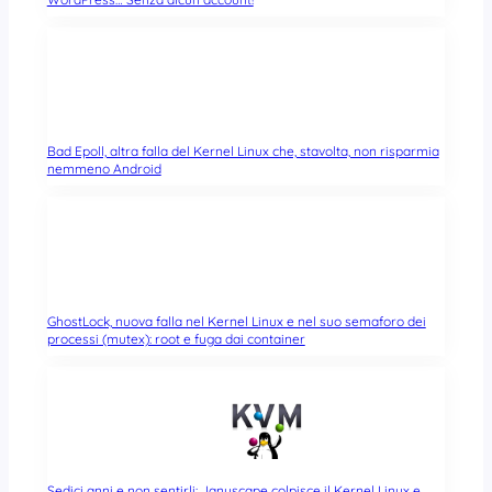
Bad Epoll, altra falla del Kernel Linux che, stavolta, non risparmia
nemmeno Android
GhostLock, nuova falla nel Kernel Linux e nel suo semaforo dei
processi (mutex): root e fuga dai container
Sedici anni e non sentirli: Januscape colpisce il Kernel Linux e