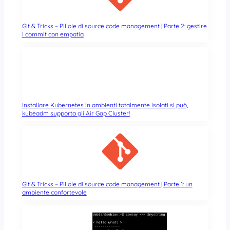
Git & Tricks – Pillole di source code management | Parte 2: gestire
i commit con empatia
Installare Kubernetes in ambienti totalmente isolati si può,
kubeadm supporta gli Air Gap Cluster!
Git & Tricks – Pillole di source code management | Parte 1: un
ambiente confortevole