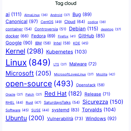
Tag cloud
ai
(111)
Bug
(89)
AlmaLinux
(36)
Android
(37)
Canonical
(97)
Cloud
(64)
CentOS
(49)
codice
(38)
Debian
(115)
container
(54)
Controversia
(51)
desktop
(37)
GitHub
(85)
docker
(66)
Fedora
(69)
Firefox
(41)
Google
(90)
IBM
(58)
Intel
(58)
KDE
(45)
Kernel
(298)
Kubernetes
(103)
Linux
(849)
Malware
(72)
LTS
(37)
Microsoft
(205)
Mozilla
(42)
MicrosoftLovesLinux
(37)
open-source
(493)
Openstack
(58)
Red Hat
(182)
Release
(71)
Oracle
(37)
Patch
(37)
Sicurezza
(150)
SaturdaysTalks
(54)
Rust
(47)
RHEL
(44)
Torvalds
(104)
systemd
(83)
Software
(45)
SUSE
(44)
Ubuntu
(200)
Windows
(92)
Vulnerabilità
(73)