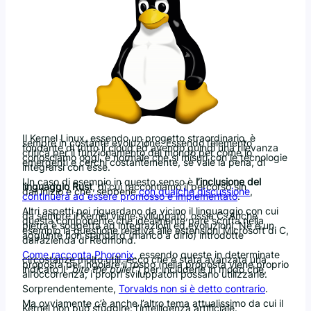
Il Kernel Linux, essendo un progetto straordinario, è
sempre in costante evoluzione. Essendo l’elemento
fondante di tutto il cloud ed avendo quindi una rilevanza
critica per il funzionamento del mondo per come lo
conosciamo oggi, è normale che si misuri con le tecnologie
emergenti e cerchi costantemente, se vale la pena, di
integrarsi con esse.
Un caso di esempio in questo senso è
l’inclusione del
linguaggio Rust
, di cui raccontiamo il percorso sin
dall’inizio e che, sebbene
con qualche discussione
,
continuerà ad essere promosso e implementato
.
Altri aspetti poi riguardano da vicino il linguaggio con cui
da sempre il Kernel viene sviluppato, ossia C. Anche
questa componente che idealmente pare scritta nella
pietra è soggetta ad integrazioni ed evoluzioni. Ne è un
esempio la questione relativa alle estensioni Microsoft di C,
aggiunte non standard (manco a dirlo) introdotte
dall’azienda di Redmond.
Come racconta Phoronix
, essendo queste in determinate
circostanze molto utili, ecco che è stata avanzata una
proposta per ingoiare il rospo (nella proposta viene proprio
indicato il “
bite the bullet
“) per includerle in modo che,
all’occorrenza, i propri sviluppatori possano utilizzarle.
Sorprendentemente,
Torvalds non si è detto contrario
.
Ma ovviamente c’è anche l’altro tema attualissimo da cui il
Kernel non può sfuggire: l’intelligenza artificiale.