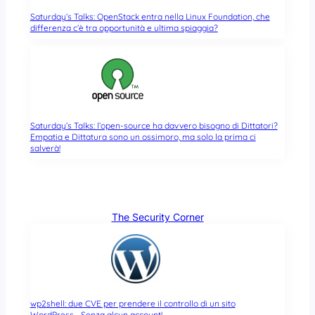
Saturday’s Talks: OpenStack entra nella Linux Foundation, che
differenza c’è tra opportunità e ultima spiaggia?
Saturday’s Talks: l’open-source ha davvero bisogno di Dittatori?
Empatia e Dittatura sono un ossimoro, ma solo la prima ci
salverà!
The Security Corner
wp2shell: due CVE per prendere il controllo di un sito
WordPress… Senza alcun account!