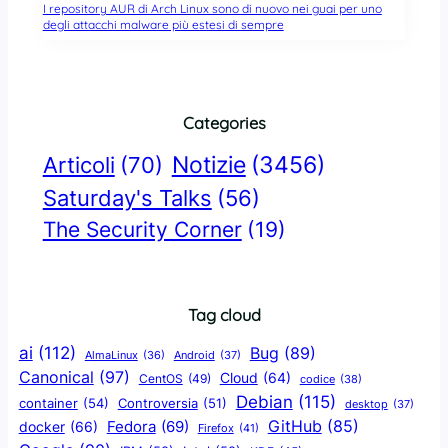
I repository AUR di Arch Linux sono di nuovo nei guai per uno
degli attacchi malware più estesi di sempre
Categories
Notizie
(3456)
Articoli
(70)
Saturday's Talks
(56)
The Security Corner
(19)
Tag cloud
ai
(112)
Bug
(89)
AlmaLinux
(36)
Android
(37)
Canonical
(97)
Cloud
(64)
CentOS
(49)
codice
(38)
Debian
(115)
container
(54)
Controversia
(51)
desktop
(37)
GitHub
(85)
docker
(66)
Fedora
(69)
Firefox
(41)