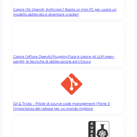
Capire l’AI: OpenAI, Anthropic? Basta un mini PC per usare un
modello abliterato e diventare cracker!
Capire l’affare OpenAI/Hugging Face è capire gli LLM open-
weight, le tecniche di abliterazione ed il futuro
Git & Tricks – Pillole di source code management | Parte 3:
l’importanza del rebase per un mondo migliore