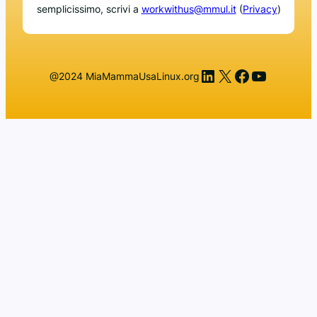
semplicissimo, scrivi a
workwithus@mmul.it
(
Privacy
)
LinkedIn
X
Facebook
YouTub
@2024 MiaMammaUsaLinux.org