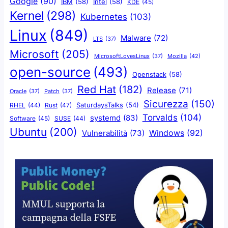
Google
(90)
IBM
(58)
Intel
(58)
KDE
(45)
Kernel
(298)
Kubernetes
(103)
Linux
(849)
Malware
(72)
LTS
(37)
Microsoft
(205)
Mozilla
(42)
MicrosoftLovesLinux
(37)
open-source
(493)
Openstack
(58)
Red Hat
(182)
Release
(71)
Oracle
(37)
Patch
(37)
Sicurezza
(150)
SaturdaysTalks
(54)
Rust
(47)
RHEL
(44)
Torvalds
(104)
systemd
(83)
Software
(45)
SUSE
(44)
Ubuntu
(200)
Windows
(92)
Vulnerabilità
(73)