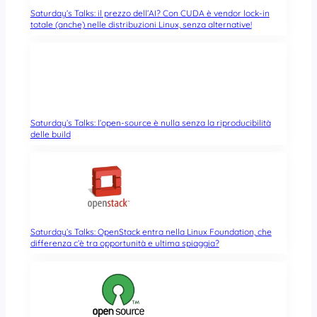
Saturday’s Talks: il prezzo dell’AI? Con CUDA è vendor lock-in
totale (anche) nelle distribuzioni Linux, senza alternative!
Saturday’s Talks: l’open-source è nulla senza la riproducibilità
delle build
Saturday’s Talks: OpenStack entra nella Linux Foundation, che
differenza c’è tra opportunità e ultima spiaggia?