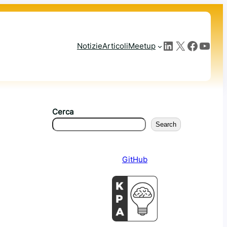
LinkedIn
X
Facebook
YouTube
Notizie
Articoli
Meetup
Cerca
Search
GitHub