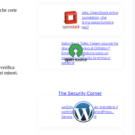
Saturday’s Talks: OpenStack entra
nella Linux Foundation, che
differenza c’è tra opportunità e
ultima spiaggia?
Saturday’s Talks: l’open-source ha
davvero bisogno di Dittatori?
Empatia e Dittatura sono un
ossimoro, ma solo la prima ci
salverà!
The Security Corner
wp2shell: due CVE per prendere il
controllo di un sito WordPress…
Senza alcun account!