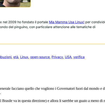
 nel 2009 ho fondato il portale
Mia Mamma Usa Linux!
per condivid
 mondo del pinguino, con particolare attenzione alle tematiche di
ribuzioni
, 
età
, 
Linux
, 
open-source
, 
Privacy
, 
USA
, 
verifica