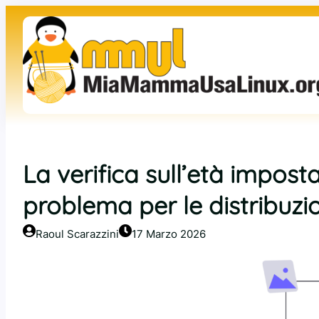
Vai
al
contenuto
La verifica sull’età impost
problema per le distribuzi
Raoul Scarazzini
17 Marzo 2026