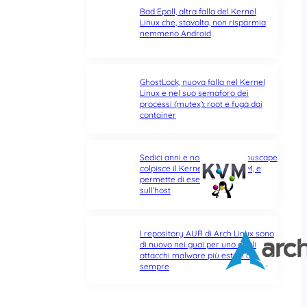
Bad Epoll, altra falla del Kernel
Linux che, stavolta, non risparmia
nemmeno Android
GhostLock, nuova falla nel Kernel
Linux e nel suo semaforo dei
processi (mutex): root e fuga dai
container
Sedici anni e non sentirli: Januscape
colpisce il Kernel Linux e KVM, e
permette di eseguire codice
sull’host
I repository AUR di Arch Linux sono
di nuovo nei guai per uno degli
attacchi malware più estesi di
sempre