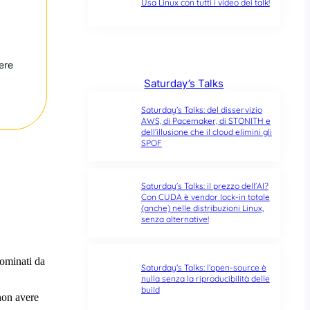
Usa Linux con tutti i video dei talk!
ere
Saturday’s Talks
Saturday’s Talks: del disservizio
AWS, di Pacemaker, di STONITH e
dell’illusione che il cloud elimini gli
SPOF
Saturday’s Talks: il prezzo dell’AI?
Con CUDA è vendor lock-in totale
(anche) nelle distribuzioni Linux,
senza alternative!
Saturday’s Talks: l’open-source è
nulla senza la riproducibilità delle
build