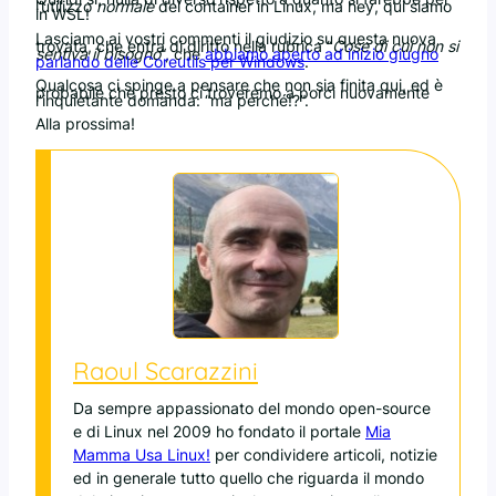
l’utilizzo
normale
dei container in Linux, ma hey, qui siamo
in WSL!
Lasciamo ai vostri commenti il giudizio su questa nuova
trovata, che entra di diritto nella rubrica “
Cose di cui non si
sentiva il bisogno
“, che
abbiamo aperto ad inizio giugno
parlando delle Coreutils per Windows
.
Qualcosa ci spinge a pensare che non sia finita qui, ed è
probabile che presto ci troveremo a porci nuovamente
l’inquietante domanda: “ma perché!?”.
Alla prossima!
Raoul Scarazzini
Da sempre appassionato del mondo open-source
e di Linux nel 2009 ho fondato il portale
Mia
Mamma Usa Linux!
per condividere articoli, notizie
ed in generale tutto quello che riguarda il mondo