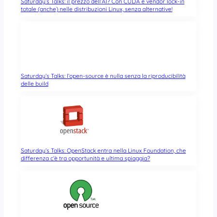
Saturday’s Talks: il prezzo dell’AI? Con CUDA è vendor lock-in
totale (anche) nelle distribuzioni Linux, senza alternative!
Saturday’s Talks: l’open-source è nulla senza la riproducibilità
delle build
Saturday’s Talks: OpenStack entra nella Linux Foundation, che
differenza c’è tra opportunità e ultima spiaggia?