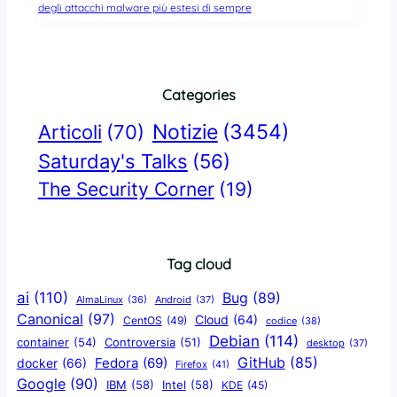
degli attacchi malware più estesi di sempre
Categories
Notizie
(3454)
Articoli
(70)
Saturday's Talks
(56)
The Security Corner
(19)
Tag cloud
ai
(110)
Bug
(89)
AlmaLinux
(36)
Android
(37)
Canonical
(97)
Cloud
(64)
CentOS
(49)
codice
(38)
Debian
(114)
container
(54)
Controversia
(51)
desktop
(37)
GitHub
(85)
docker
(66)
Fedora
(69)
Firefox
(41)
Google
(90)
IBM
(58)
Intel
(58)
KDE
(45)