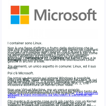
I container sono Linux.
Non è una frase d’effetto o frutto della dedizione che la
mia vita professionale e questo portale hanno nei confronti
di Linux e del mondo open-source, ma è la pura verità. Il
concetto di container per come lo conosciamo e per come
ha letteralmente rivoluzionato il modo in cui vengono
gestiti i workload sul cloud è basato su tre elementi
principali: i
namespace
ed i
CGroups
del Kernel Linux e le
immagini
dei container, nient’altro che distribuzioni Linux
gestite in archivi a livelli.
Tre elementi, un unico aspetto in comune: Linux, ed il suo
Kernel.
Poi c’è Microsoft.
Da ormai un decennio sui sistemi Windows è possibile
utilizzare
WSL
, ossia
Windows Subsystem for Linux
, la cui
prima versione (WSL 1) è stata rilasciata nel 2016, seguita
nel 2019 dalla più completa e utilizzabile WSL 2, che
includeva addirittura un Kernel Linux
reale
.
Non una Virtual Machine, ma un vero e proprio
sottosistema integrato che è cresciuto nel tempo tanto da
veder supportato nientemeno che systemd,
il cui supporto
ufficiale è stato introdotto da Microsoft e Canonical nel
2022
.
Chi mastica di queste cose avrà già capito: con un Kernel
Linux e Systemd è automatico pensare, nel caso si
vogliano erogare dei container, di installare Docker ed