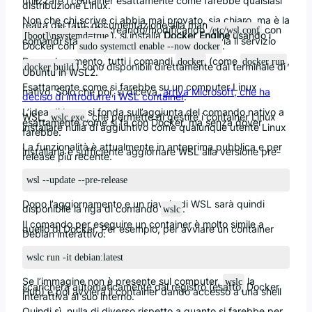
utilizzare i container esattamente come farebbe qualsiasi
distribuzione Linux.
Non che chi scrive ci abbia mai provato, sia chiaro, ma è la
realtà dei fatti, documentazione alla mano: si abilita
systemd in WSL2 (creando/modificando
con
/etc/wsl.conf
), si installa
Docker Engine
usando i
[boot]\nsystemd=true
comandi standard di Ubuntu ed infine si avvia il servizio
Docker con
.
sudo systemctl enable --now docker
Da quel momento, tutti i comandi
(come
,
docker
docker run
) sono disponibili direttamente dal terminale di
docker build
Ubuntu in WSL2.
Esattamente come si farebbe su un computer Linux
nativo. Solo che poi, si diceva,
arriva Microsoft, che ha
deciso di introdurre i WSL container
.
L’idea di base si fonda sull’aggiunta del comando nativo a
WSL,
, che permette di gestire i container Linux
wslc.exe
esattamente come si fa con Docker, ma senza dover
installare nulla di aggiuntivo come qualunque utente Linux
farebbe.
La funzionalità è attualmente in anteprima pubblica e per
installarla è sufficiente aggiornare WSL alla versione pre-
release più recente.
wsl --update --pre-release
Dopo l’aggiornamento e un riavvio di WSL sarà quindi
disponibile la riga di comando
.
wslc
Il comando per eseguire un container è molto simile a
quello di Docker
. Per esempio, per avviare un container
Debian interattivo:
wslc run -it debian:latest
Se l’immagine non è presente sul computer,
la
wslc
scaricherà automaticamente dal registro (esatto, Docker
Hub) e poi avvierà il container dando accesso a una shell
interattiva al suo interno.
Quindi sì, nulla di diverso rispetto a quanto si farebbe per