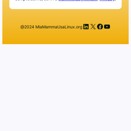
LinkedIn
X
Facebook
YouTub
@2024 MiaMammaUsaLinux.org