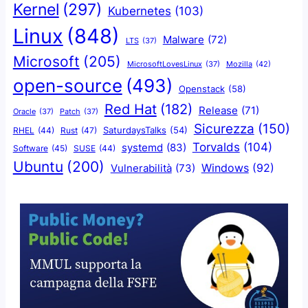
Kernel
(297)
Kubernetes
(103)
Linux
(848)
Malware
(72)
LTS
(37)
Microsoft
(205)
Mozilla
(42)
MicrosoftLovesLinux
(37)
open-source
(493)
Openstack
(58)
Red Hat
(182)
Release
(71)
Oracle
(37)
Patch
(37)
Sicurezza
(150)
SaturdaysTalks
(54)
Rust
(47)
RHEL
(44)
Torvalds
(104)
systemd
(83)
Software
(45)
SUSE
(44)
Ubuntu
(200)
Windows
(92)
Vulnerabilità
(73)