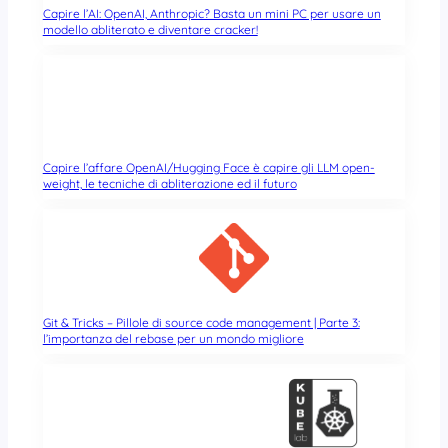
Capire l’AI: OpenAI, Anthropic? Basta un mini PC per usare un
modello abliterato e diventare cracker!
Capire l’affare OpenAI/Hugging Face è capire gli LLM open-
weight, le tecniche di abliterazione ed il futuro
Git & Tricks – Pillole di source code management | Parte 3:
l’importanza del rebase per un mondo migliore