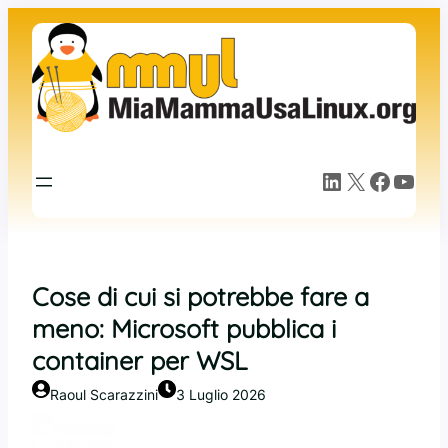
Vai
al
contenuto
LinkedIn
X
Facebook
YouTube
Cose di cui si potrebbe fare a
meno: Microsoft pubblica i
container per WSL
Raoul Scarazzini
3 Luglio 2026