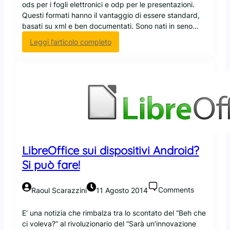
ods per i fogli elettronici e odp per le presentazioni.
a
Questi formati hanno il vantaggio di essere standard,
n
basati su xml e ben documentati. Sono nati in seno…
c
o
:
Leggi l’articolo completo
r
G
a
o
p
o
r
g
o
l
n
e
t
D
o
r
p
i
e
LibreOffice sui dispositivi Android?
v
r
e
Si può fare!
i
h
d
a
e
Comments
Raoul Scarazzini
11 Agosto 2014
i
s
n
k
E’ una notizia che rimbalza tra lo scontato del “Beh che
i
t
ci voleva?” al rivoluzionario del “Sarà un’innovazione
z