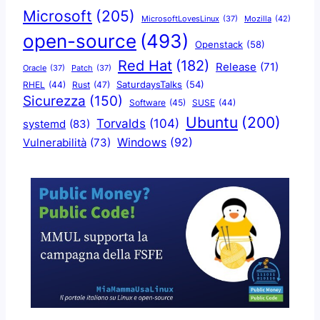
Microsoft
(205)
Mozilla
(42)
MicrosoftLovesLinux
(37)
open-source
(493)
Openstack
(58)
Red Hat
(182)
Release
(71)
Oracle
(37)
Patch
(37)
SaturdaysTalks
(54)
Rust
(47)
RHEL
(44)
Sicurezza
(150)
Software
(45)
SUSE
(44)
Ubuntu
(200)
Torvalds
(104)
systemd
(83)
Windows
(92)
Vulnerabilità
(73)