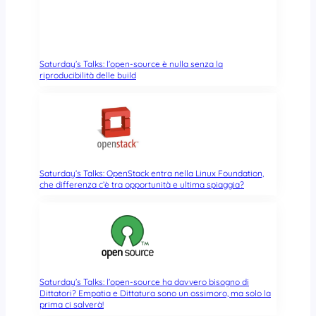
Saturday’s Talks: l’open-source è nulla senza la
riproducibilità delle build
Saturday’s Talks: OpenStack entra nella Linux Foundation,
che differenza c’è tra opportunità e ultima spiaggia?
Saturday’s Talks: l’open-source ha davvero bisogno di
Dittatori? Empatia e Dittatura sono un ossimoro, ma solo la
prima ci salverà!