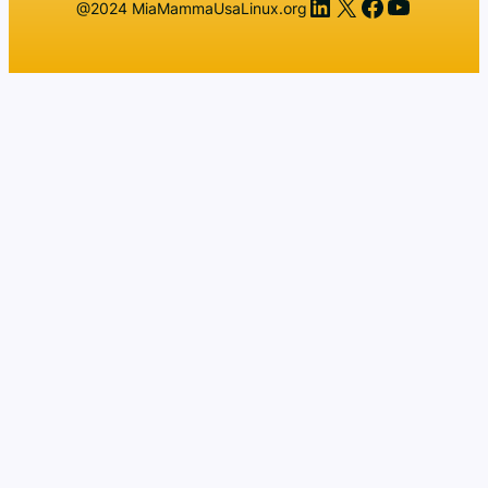
LinkedIn
X
Facebook
YouTub
@2024 MiaMammaUsaLinux.org