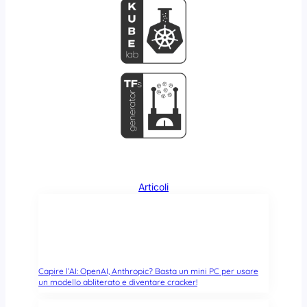
t
i
i
s
a
p
p
o
e
s
r
i
t
t
i
i
!
v
i
A
n
d
Articoli
r
o
i
d
?
S
Capire l’AI: OpenAI, Anthropic? Basta un mini PC per usare
i
un modello abliterato e diventare cracker!
p