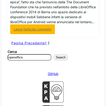
o
epica“, fatto sta che l’annuncio della The Document
i
p
Foundation che ha previsto nell’ambito della LibreOffice
a
n
conference 2014 di Berna uno spazio dedicato ai
t
o
dispositivi mobili Sebbene infatti la versione di
o
n
libreOffice per Android venne annunciata nel lontano…
a
h
s
:
Leggi l’articolo completo
a
u
L
c
p
i
a
p
Pagina Precedente
1
2
b
p
o
r
i
Cerca
r
e
t
t
Search
O
o
a
f
n
r
f
u
e
i
GitHub
l
i
c
l
f
e
a
o
s
r
u
m
i
a
d