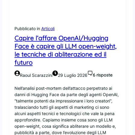
l
i
t
t
o
Pubblicato in
Articoli
d
Capire l’affare OpenAI/Hugging
i
Face è capire gli LLM open-weight,
i
n
le tecniche di abliterazione ed il
t
futuro
e
r
6 risposte
Raoul Scarazzini
29 Luglio 2026
e
s
Nell’analisi post-mortem dell’attacco perpetrato ai
s
danni di Hugging Face da parte degli agenti OpenAI,
i
“talmente potenti da impressionare i loro creatori”,
d
tralasciando tutti gli aspetti di marketing ci sono
i
alcuni aspetti tecnici e tecnologici che vale la pena
F
approfondire. Capiamo insieme cosa sono gli LLM
e
open-weight, cosa significa abliterare un modello e,
d
pubblicità a parte, dove l’evoluzione degli LLM
o