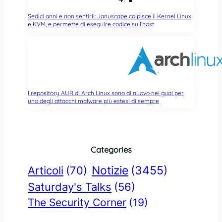
Sedici anni e non sentirli: Januscape colpisce il Kernel Linux
e KVM, e permette di eseguire codice sull’host
I repository AUR di Arch Linux sono di nuovo nei guai per
uno degli attacchi malware più estesi di sempre
Categories
Notizie
(3455)
Articoli
(70)
Saturday's Talks
(56)
The Security Corner
(19)