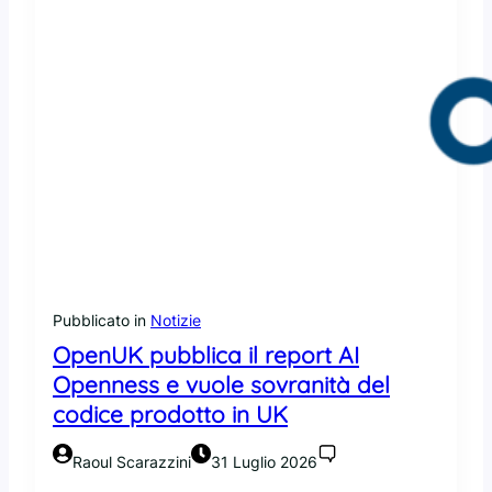
’
c
A
u
I
t
:
e
O
r
p
e
e
d
n
e
A
i
I
c
,
o
A
n
n
t
t
r
Pubblicato in
Notizie
h
i
OpenUK pubblica il report AI
r
b
Openness e vuole sovranità del
o
u
codice prodotto in UK
p
t
i
i
c
A
Raoul Scarazzini
31 Luglio 2026
?
I