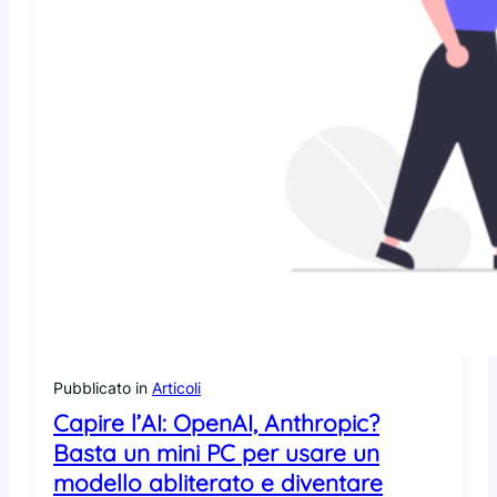
o
r
n
a
i
l
K
e
r
n
e
l
L
i
n
u
x
Pubblicato in
Articoli
s
Capire l’AI: OpenAI, Anthropic?
i
Basta un mini PC per usare un
s
modello abliterato e diventare
t