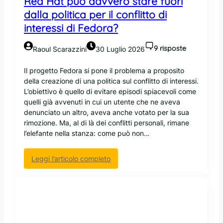
Red Hat può davvero stare fuori
v
v
dalla politica per il conflitto di
u
e
o
interessi di Fedora?
n
l
t
e
9 risposte
Raoul Scarazzini
30 Luglio 2026
a
s
r
o
Il progetto Fedora si pone il problema a proposito
e
v
della creazione di una politica sul conflitto di interessi.
c
r
L’obiettivo è quello di evitare episodi spiacevoli come
r
a
quelli già avvenuti in cui un utente che ne aveva
a
n
denunciato un altro, aveva anche votato per la sua
c
i
rimozione. Ma, al di là dei conflitti personali, rimane
k
t
l’elefante nella stanza: come può non…
e
à
r
d
!
:
Leggi l’articolo completo
e
R
l
e
c
d
o
H
d
a
i
t