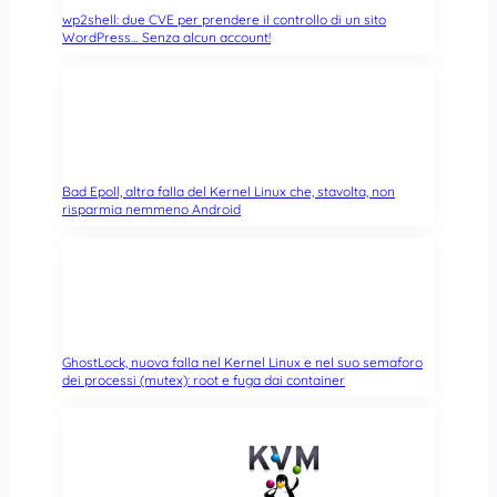
wp2shell: due CVE per prendere il controllo di un sito
WordPress… Senza alcun account!
Bad Epoll, altra falla del Kernel Linux che, stavolta, non
risparmia nemmeno Android
GhostLock, nuova falla nel Kernel Linux e nel suo semaforo
dei processi (mutex): root e fuga dai container