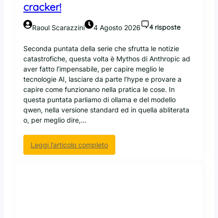
e
cracker!
m
a
4 risposte
Raoul Scarazzini
4 Agosto 2026
n
d
Seconda puntata della serie che sfrutta le notizie
o
catastrofiche, questa volta è Mythos di Anthropic ad
6
aver fatto l’impensabile, per capire meglio le
8
tecnologie AI, lasciare da parte l’hype e provare a
C
capire come funzionano nella pratica le cose. In
V
questa puntata parliamo di ollama e del modello
E
qwen, nella versione standard ed in quella abliterata
e
o, per meglio dire,…
i
n
:
Leggi l’articolo completo
i
C
z
a
i
p
a
i
a
r
d
e
i
l
s