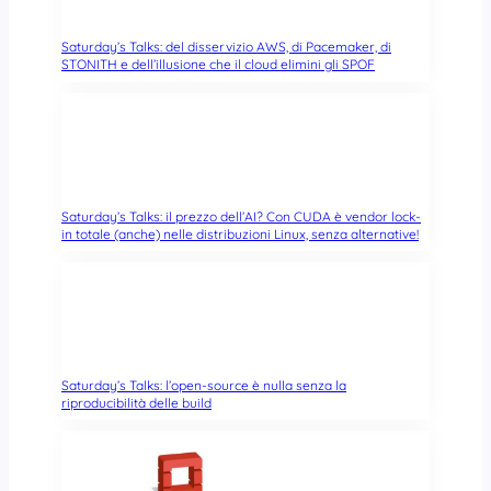
Saturday’s Talks: del disservizio AWS, di Pacemaker, di
STONITH e dell’illusione che il cloud elimini gli SPOF
Saturday’s Talks: il prezzo dell’AI? Con CUDA è vendor lock-
in totale (anche) nelle distribuzioni Linux, senza alternative!
Saturday’s Talks: l’open-source è nulla senza la
riproducibilità delle build