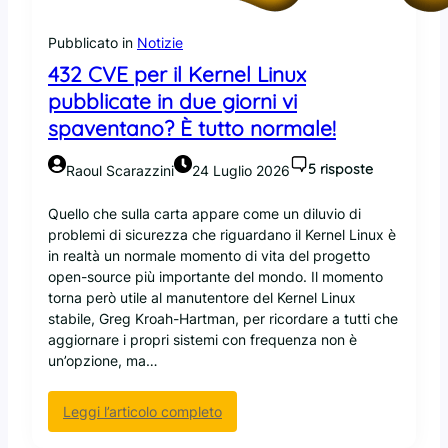
r
g
s
h
Pubblicato in
Notizie
e
a
432 CVE per il Kernel Linux
n
d
pubblicate in due giorni vi
o
e
spaventano? È tutto normale!
?
c
i
s
5 risposte
Raoul Scarazzini
24 Luglio 2026
o
d
Quello che sulla carta appare come un diluvio di
i
problemi di sicurezza che riguardano il Kernel Linux è
b
in realtà un normale momento di vita del progetto
a
open-source più importante del mondo. Il momento
n
torna però utile al manutentore del Kernel Linux
n
stabile, Greg Kroah-Hartman, per ricordare a tutti che
a
aggiornare i propri sistemi con frequenza non è
r
un’opzione, ma…
e
p
:
Leggi l’articolo completo
r
4
o