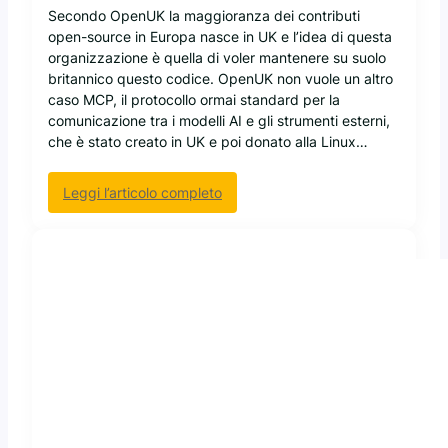
B
Secondo OpenUK la maggioranza dei contributi
a
open-source in Europa nasce in UK e l’idea di questa
s
organizzazione è quella di voler mantenere su suolo
t
britannico questo codice. OpenUK non vuole un altro
a
caso MCP, il protocollo ormai standard per la
u
comunicazione tra i modelli AI e gli strumenti esterni,
n
che è stato creato in UK e poi donato alla Linux…
m
i
:
Leggi l’articolo completo
n
O
i
p
P
e
C
n
p
U
e
K
r
p
u
u
s
b
a
b
r
l
e
i