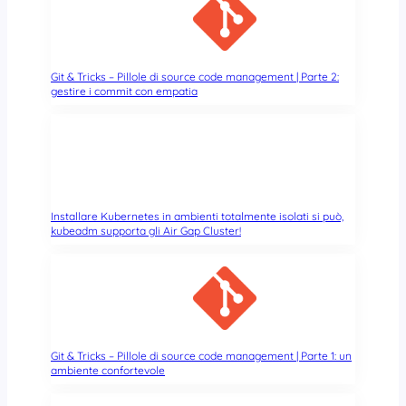
m
a
l
e
Git & Tricks – Pillole di source code management | Parte 2:
!
gestire i commit con empatia
Installare Kubernetes in ambienti totalmente isolati si può,
kubeadm supporta gli Air Gap Cluster!
Git & Tricks – Pillole di source code management | Parte 1: un
ambiente confortevole