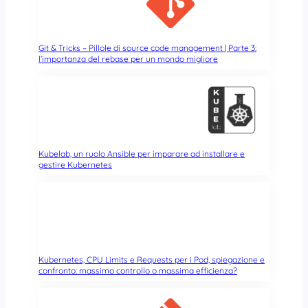
i
s
p
Git & Tricks – Pillole di source code management | Parte 3:
a
l’importanza del rebase per un mondo migliore
v
e
n
t
a
n
o
Kubelab, un ruolo Ansible per imparare ad installare e
gestire Kubernetes
?
È
t
u
t
t
o
Kubernetes, CPU Limits e Requests per i Pod, spiegazione e
n
confronto: massimo controllo o massima efficienza?
o
r