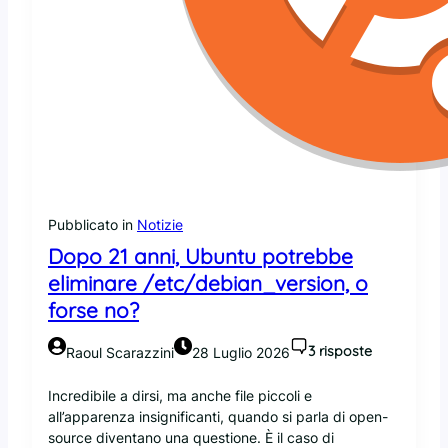
A
I
/
H
u
g
g
i
n
g
F
Pubblicato in
Notizie
a
Dopo 21 anni, Ubuntu potrebbe
c
eliminare /etc/debian_version, o
e
forse no?
è
c
a
3 risposte
Raoul Scarazzini
28 Luglio 2026
p
i
Incredibile a dirsi, ma anche file piccoli e
r
all’apparenza insignificanti, quando si parla di open-
e
source diventano una questione. È il caso di