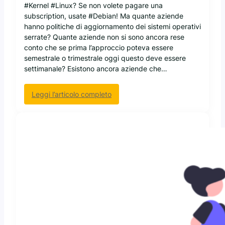
#Kernel #Linux? Se non volete pagare una
subscription, usate #Debian! Ma quante aziende
hanno politiche di aggiornamento dei sistemi operativi
serrate? Quante aziende non si sono ancora rese
conto che se prima l’approccio poteva essere
semestrale o trimestrale oggi questo deve essere
settimanale? Esistono ancora aziende che…
:
Leggi l’articolo completo
D
e
b
i
a
n
1
3
a
g
g
i