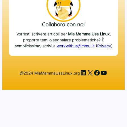
Collabora con noi!
Vorresti scrivere articoli per
Mia Mamma Usa Linux
,
proporre temi o segnalare problematiche? È
semplicissimo, scrivi a
workwithus@mmul.it
(
Privacy
)
LinkedIn
X
Facebook
YouTub
@2024 MiaMammaUsaLinux.org