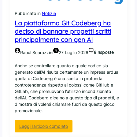
n
c
t
n
Pubblicato in
Notizie
u
i
La piattaforma Git Codeberg ha
p
c
o
deciso di bannare progetti scritti
h
t
principalmente con gen AI
e
r
d
e
i
8 risposte
Raoul Scarazzini
27 Luglio 2026
b
a
b
b
Anche se controllare quanto e quale codice sia
e
l
generato dall’AI risulta certamente un’impresa ardua,
e
i
quella di Codeberg è una scelta in profonda
l
t
controtendenza rispetto ai colossi come GitHub e
i
e
GitLab, che promuovono l’utilizzo incondizionato
m
r
dell’AI. Codeberg dice no a questo tipo di progetti, e
i
a
dimostra di volersi chiamare fuori da questo gioco
n
z
promozionale.
a
i
r
o
e
:
Leggi l’articolo completo
n
/
L
e