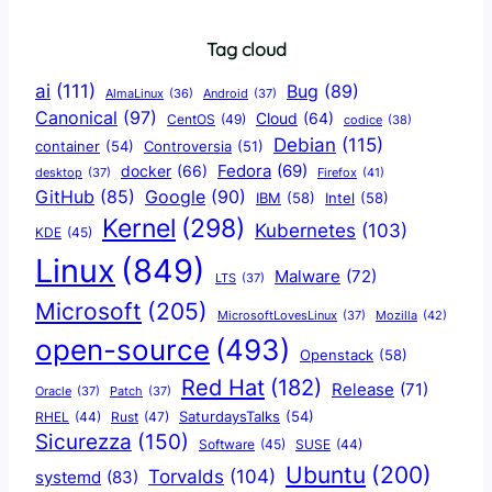
Tag cloud
ai
(111)
Bug
(89)
AlmaLinux
(36)
Android
(37)
Canonical
(97)
Cloud
(64)
CentOS
(49)
codice
(38)
Debian
(115)
container
(54)
Controversia
(51)
docker
(66)
Fedora
(69)
Firefox
(41)
desktop
(37)
Google
(90)
GitHub
(85)
IBM
(58)
Intel
(58)
Kernel
(298)
Kubernetes
(103)
KDE
(45)
Linux
(849)
Malware
(72)
LTS
(37)
Microsoft
(205)
Mozilla
(42)
MicrosoftLovesLinux
(37)
open-source
(493)
Openstack
(58)
Red Hat
(182)
Release
(71)
Oracle
(37)
Patch
(37)
SaturdaysTalks
(54)
Rust
(47)
RHEL
(44)
Sicurezza
(150)
Software
(45)
SUSE
(44)
Ubuntu
(200)
Torvalds
(104)
systemd
(83)