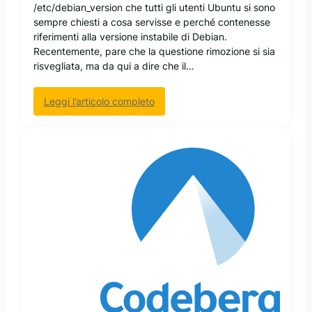
g
/etc/debian_version che tutti gli utenti Ubuntu si sono
l
sempre chiesti a cosa servisse e perché contenesse
i
riferimenti alla versione instabile di Debian.
L
Recentemente, pare che la questione rimozione si sia
L
risvegliata, ma da qui a dire che il…
M
o
:
Leggi l’articolo completo
p
D
e
o
n
p
-
o
w
2
e
1
i
a
g
n
h
n
t
i
,
,
l
U
e
b
t
u
e