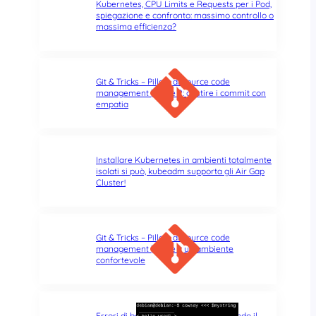
Kubernetes, CPU Limits e Requests per i Pod,
spiegazione e confronto: massimo controllo o
massima efficienza?
Git & Tricks – Pillole di source code
management | Parte 2: gestire i commit con
empatia
Installare Kubernetes in ambienti totalmente
isolati si può, kubeadm supporta gli Air Gap
Cluster!
Git & Tricks – Pillole di source code
management | Parte 1: un ambiente
confortevole
Errori di battitura nel terminale: quando il