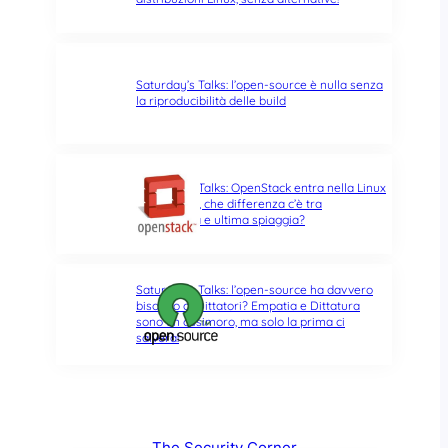
Saturday’s Talks: l’open-source è nulla senza
la riproducibilità delle build
Saturday’s Talks: OpenStack entra nella Linux
Foundation, che differenza c’è tra
opportunità e ultima spiaggia?
Saturday’s Talks: l’open-source ha davvero
bisogno di Dittatori? Empatia e Dittatura
sono un ossimoro, ma solo la prima ci
salverà!
The Security Corner