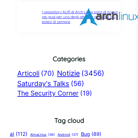
I repository AUR di Arch Linux sono di nuovo
nei guai per uno degli attacchi malware più
estesi di sempre
Categories
Notizie
(3456)
Articoli
(70)
Saturday's Talks
(56)
The Security Corner
(19)
Tag cloud
ai
(112)
Bug
(89)
AlmaLinux
(36)
Android
(37)