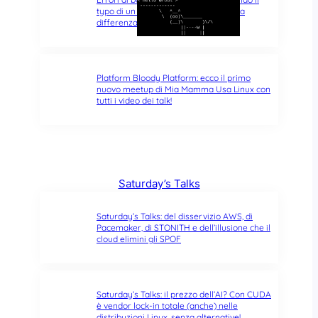
typo di un singolo carattere fa tutta la
differenza del mondo
Platform Bloody Platform: ecco il primo
nuovo meetup di Mia Mamma Usa Linux con
tutti i video dei talk!
Saturday’s Talks
Saturday’s Talks: del disservizio AWS, di
Pacemaker, di STONITH e dell’illusione che il
cloud elimini gli SPOF
Saturday’s Talks: il prezzo dell’AI? Con CUDA
è vendor lock-in totale (anche) nelle
distribuzioni Linux, senza alternative!