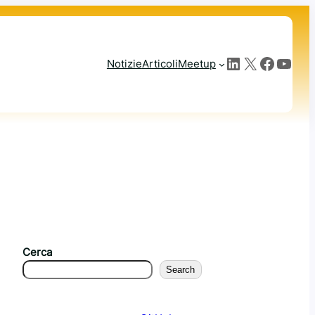
LinkedIn
X
Facebook
YouTube
Notizie
Articoli
Meetup
Cerca
Search