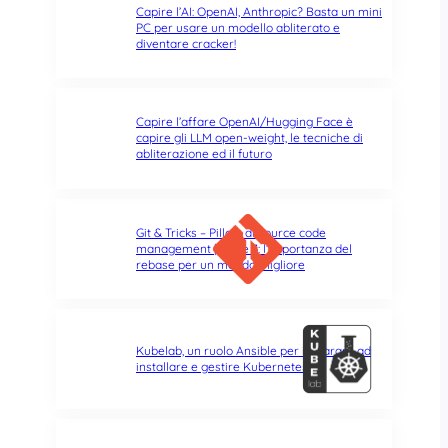
Capire l’AI: OpenAI, Anthropic? Basta un mini
PC per usare un modello abliterato e
diventare cracker!
Capire l’affare OpenAI/Hugging Face è
capire gli LLM open-weight, le tecniche di
abliterazione ed il futuro
Git & Tricks – Pillole di source code
management | Parte 3: l’importanza del
rebase per un mondo migliore
Kubelab, un ruolo Ansible per imparare ad
installare e gestire Kubernetes