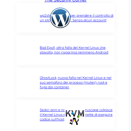
wp2shell: due CVE per prendere il controllo di
un sito WordPress… Senza alcun account!
Bad Epoll, altra falla del Kernel Linux che,
stavolta, non risparmia nemmeno Android
GhostLock, nuova falla nel Kernel Linux e nel
suo semaforo dei processi (mutex): root e
fuga dai container
Sedici anni e non sentirli: Januscape colpisce
il Kernel Linux e KVM, e permette di eseguire
codice sull’host