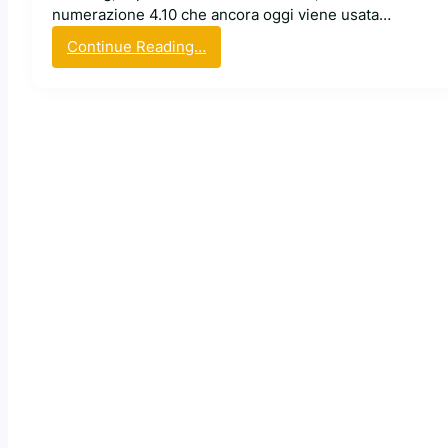
numerazione 4.10 che ancora oggi viene usata…
:
Continue Reading…
U
b
u
n
t
u
c
e
l
e
b
r
a
i
l
c
o
m