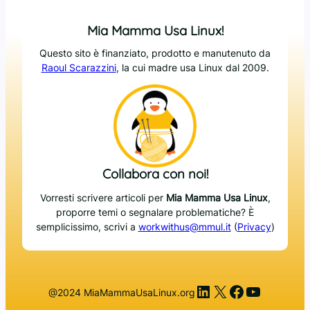
Mia Mamma Usa Linux!
Questo sito è finanziato, prodotto e manutenuto da
Raoul Scarazzini
, la cui madre usa Linux dal 2009.
Collabora con noi!
Vorresti scrivere articoli per
Mia Mamma Usa Linux
,
proporre temi o segnalare problematiche? È
semplicissimo, scrivi a
workwithus@mmul.it
(
Privacy
)
LinkedIn
X
Facebook
YouTub
@2024 MiaMammaUsaLinux.org