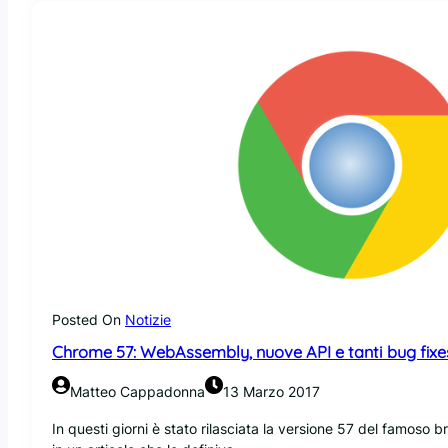
p
e
n
S
o
u
r
c
e
H
a
r
d
w
a
r
Posted On
Notizie
e
Chrome 57: WebAssembly, nuove API e tanti bug fixe
A
s
Matteo Cappadonna
13 Marzo 2017
s
o
In questi giorni è stato rilasciata la versione 57 del famo
c