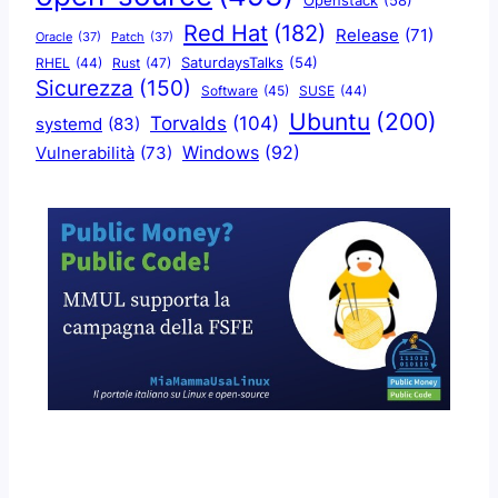
Openstack
(58)
Red Hat
(182)
Release
(71)
Oracle
(37)
Patch
(37)
SaturdaysTalks
(54)
Rust
(47)
RHEL
(44)
Sicurezza
(150)
Software
(45)
SUSE
(44)
Ubuntu
(200)
Torvalds
(104)
systemd
(83)
Windows
(92)
Vulnerabilità
(73)