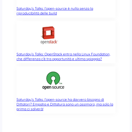
Saturday’s Talks: l’open-source è nulla senza la
riproducibilità delle build
Saturday’s Talks: OpenStack entra nella Linux Foundation,
che differenza c’è tra opportunità e ultima spiaggia?
Saturday’s Talks: l’open-source ha davvero bisogno di
Dittatori? Empatia e Dittatura sono un ossimoro, ma solo la
prima ci salverà!