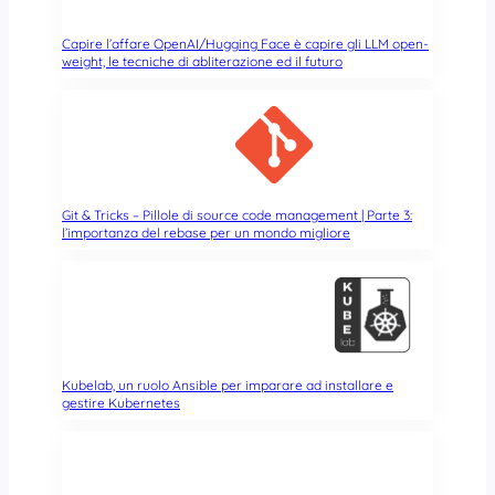
Capire l’affare OpenAI/Hugging Face è capire gli LLM open-
weight, le tecniche di abliterazione ed il futuro
Git & Tricks – Pillole di source code management | Parte 3:
l’importanza del rebase per un mondo migliore
Kubelab, un ruolo Ansible per imparare ad installare e
gestire Kubernetes