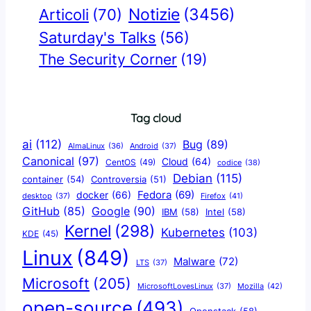
Notizie
(3456)
Articoli
(70)
Saturday's Talks
(56)
The Security Corner
(19)
Tag cloud
ai
(112)
Bug
(89)
AlmaLinux
(36)
Android
(37)
Canonical
(97)
Cloud
(64)
CentOS
(49)
codice
(38)
Debian
(115)
container
(54)
Controversia
(51)
docker
(66)
Fedora
(69)
Firefox
(41)
desktop
(37)
Google
(90)
GitHub
(85)
IBM
(58)
Intel
(58)
Kernel
(298)
Kubernetes
(103)
KDE
(45)
Linux
(849)
Malware
(72)
LTS
(37)
Microsoft
(205)
Mozilla
(42)
MicrosoftLovesLinux
(37)
open-source
(493)