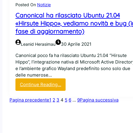
t
t
i
Posted On
Notizie
e
e
L
Canonical ha rilasciato Ubuntu 21.04
m
n
i
d
e
«Hirsute Hippo», vediamo novità e bug (i
n
c
r
u
fase di aggiornamento)
o
e
x
n
g
30 Aprile 2021
Leanid Herasimau
s
l
e
i
Canonical poco fa ha rilasciato Ubuntu 21.04 “Hirsute
n
b
Hippo”, l’integrazione nativa di Microsoft Active Director
t
c
e l’ambiente grafico Wayland predefinito sono solo due
e
delle numerose…
c
:
Continue Reading…
o
C
n
a
f
Pagina precedente
1
2
3
4
5
6
…
9
Pagina successiva
n
a
o
c
n
i
i
l
c
i