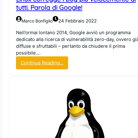
g
tutti. Parola di Google!
z
i
24 Febbraio 2022
Marco Bonfiglio
l
l
Nell’ormai lontano 2014, Google avviò un programma
a
dedicato alla ricerca di vulnerabilità zero-day, ovvero gi
,
diffuse e sfruttabili – pertanto da chiudere il prima
l
possibile.…
o
:
Continue Reading…
s
L
t
i
o
n
r
u
i
x
c
c
o
o
s
r
o
r
f
e
t
g