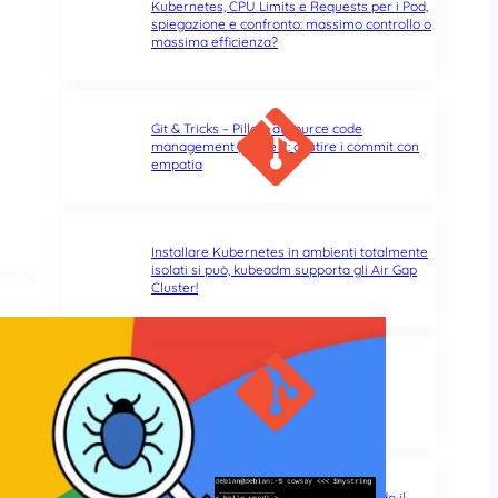
Kubernetes, CPU Limits e Requests per i Pod,
spiegazione e confronto: massimo controllo o
massima efficienza?
Git & Tricks – Pillole di source code
management | Parte 2: gestire i commit con
empatia
Installare Kubernetes in ambienti totalmente
isolati si può, kubeadm supporta gli Air Gap
Cluster!
Git & Tricks – Pillole di source code
management | Parte 1: un ambiente
confortevole
Errori di battitura nel terminale: quando il