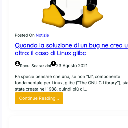
w
g
a
e
r
i
e
b
o
u
p
Posted On
Notizie
g
e
p
Quando la soluzione di un bug ne crea 
n
i
altro: il caso di Linux glibc
-
ù
s
v
o
23 Agosto 2021
Raoul Scarazzini
e
u
l
Fa specie pensare che una, se non “la”, componente
r
o
fondamentale per Linux, glibc (“The GNU C Library”), si
c
c
stata creata nel 1988, quindi più di…
e
e
d
:
Continue Reading…
m
i
Q
e
t
u
n
r
a
t
a
n
e
c