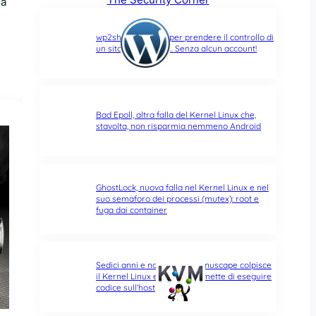
na
wp2shell: due CVE per prendere il controllo di
un sito WordPress… Senza alcun account!
Bad Epoll, altra falla del Kernel Linux che,
stavolta, non risparmia nemmeno Android
GhostLock, nuova falla nel Kernel Linux e nel
suo semaforo dei processi (mutex): root e
fuga dai container
Sedici anni e non sentirli: Januscape colpisce
il Kernel Linux e KVM, e permette di eseguire
codice sull’host