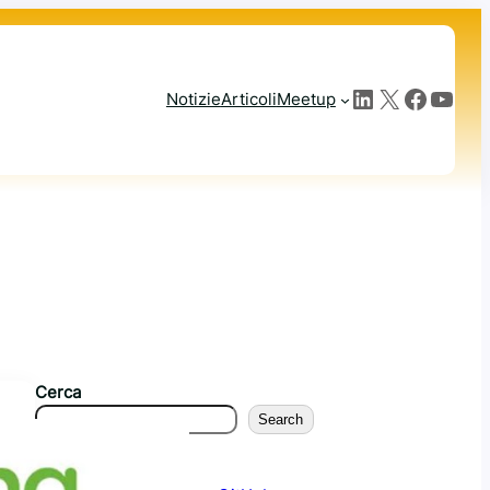
LinkedIn
X
Facebook
YouTube
Notizie
Articoli
Meetup
Cerca
Search