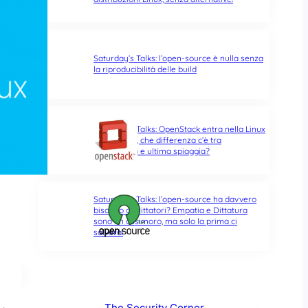
Saturday’s Talks: l’open-source è nulla senza
la riproducibilità delle build
Saturday’s Talks: OpenStack entra nella Linux
Foundation, che differenza c’è tra
opportunità e ultima spiaggia?
Saturday’s Talks: l’open-source ha davvero
bisogno di Dittatori? Empatia e Dittatura
sono un ossimoro, ma solo la prima ci
salverà!
The Security Corner