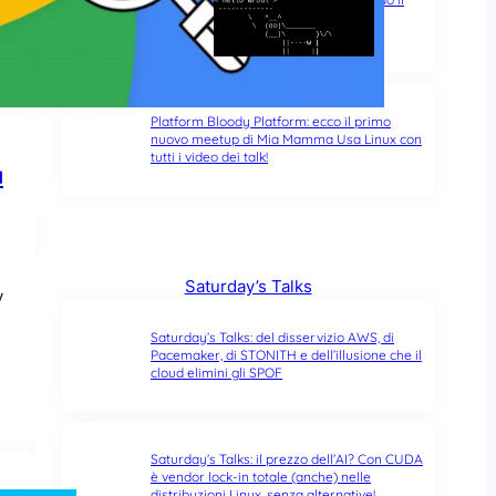
typo di un singolo carattere fa tutta la
differenza del mondo
Platform Bloody Platform: ecco il primo
nuovo meetup di Mia Mamma Usa Linux con
tutti i video dei talk!
a
Saturday’s Talks
y
Saturday’s Talks: del disservizio AWS, di
Pacemaker, di STONITH e dell’illusione che il
cloud elimini gli SPOF
Saturday’s Talks: il prezzo dell’AI? Con CUDA
è vendor lock-in totale (anche) nelle
distribuzioni Linux, senza alternative!