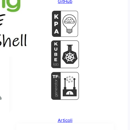
GitHub
à
Articoli