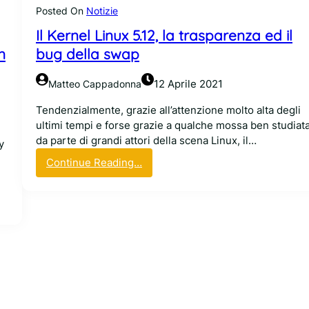
r
Posted On
Notizie
o
Il Kernel Linux 5.12, la trasparenza ed il
p
e
n
bug della swap
r
i
12 Aprile 2021
Matteo Cappadonna
m
p
Tendenzialmente, grazie all’attenzione molto alta degli
l
ultimi tempi e forse grazie a qualche mossa ben studiat
e
da parte di grandi attori della scena Linux, il…
y
m
:
Continue Reading…
e
I
n
l
t
K
a
e
r
r
e
n
e
e
B
l
P
L
F