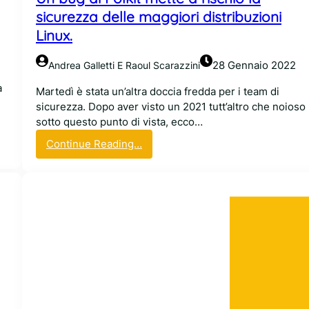
l
sicurezza delle maggiori distribuzioni
i
t
Linux.
à
c
28 Gennaio 2022
Andrea Galletti E Raoul Scarazzini
o
à
Martedì è stata un’altra doccia fredda per i team di
n
sicurezza. Dopo aver visto un 2021 tutt’altro che noioso
f
sotto questo punto di vista, ecco…
e
r
:
Continue Reading…
m
U
a
n
t
b
a
u
g
d
i
P
o
l