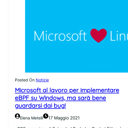
g
u
l
r
e
e
a
z
n
z
n
a
u
d
n
e
c
l
i
l
a
e
u
m
n
a
Posted On
Notizie
a
g
Microsoft al lavoro per implementare
n
g
u
eBPF su Windows, ma sarà bene
i
o
guardarsi dai bug!
o
v
r
a
i
17 Maggio 2021
Elena Metelli
p
d
i