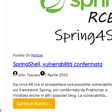
Posted On
Notizie
SpringShell, vulnerabilità confermata
1 Aprile 2022
John Toscano
Da circa 48 ore si prospettava una possibile vulnerabilit
sul framework Spring, poi confermata da Praetorian e
ritrattata anche in altri popolari blog. La vulnerabilità…
:
Continue Reading…
S
e