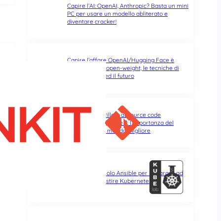
Capire l’AI: OpenAI, Anthropic? Basta un mini
PC per usare un modello abliterato e
diventare cracker!
Capire l’affare OpenAI/Hugging Face è
capire gli LLM open-weight, le tecniche di
abliterazione ed il futuro
Git & Tricks – Pillole di source code
management | Parte 3: l’importanza del
rebase per un mondo migliore
Kubelab, un ruolo Ansible per imparare ad
installare e gestire Kubernetes