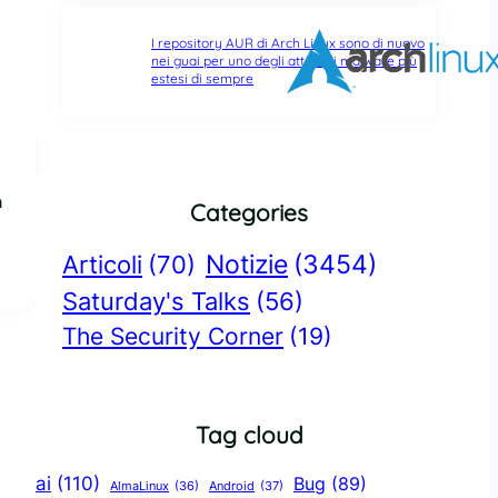
I repository AUR di Arch Linux sono di nuovo
nei guai per uno degli attacchi malware più
estesi di sempre
a
Categories
Notizie
(3454)
Articoli
(70)
Saturday's Talks
(56)
The Security Corner
(19)
Tag cloud
ai
(110)
Bug
(89)
AlmaLinux
(36)
Android
(37)