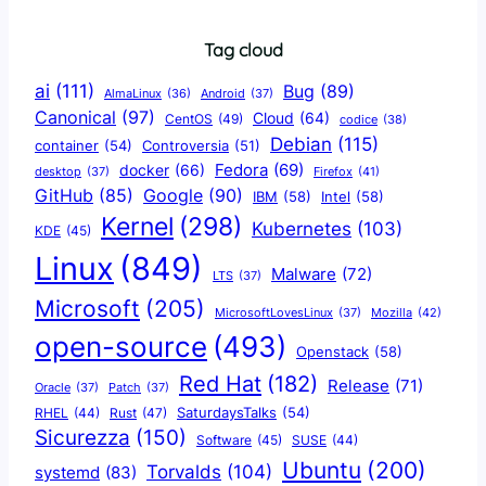
Tag cloud
ai
(111)
Bug
(89)
AlmaLinux
(36)
Android
(37)
Canonical
(97)
Cloud
(64)
CentOS
(49)
codice
(38)
Debian
(115)
container
(54)
Controversia
(51)
docker
(66)
Fedora
(69)
Firefox
(41)
desktop
(37)
Google
(90)
GitHub
(85)
IBM
(58)
Intel
(58)
Kernel
(298)
Kubernetes
(103)
KDE
(45)
Linux
(849)
Malware
(72)
LTS
(37)
Microsoft
(205)
Mozilla
(42)
MicrosoftLovesLinux
(37)
open-source
(493)
Openstack
(58)
Red Hat
(182)
Release
(71)
Oracle
(37)
Patch
(37)
SaturdaysTalks
(54)
Rust
(47)
RHEL
(44)
Sicurezza
(150)
Software
(45)
SUSE
(44)
Ubuntu
(200)
Torvalds
(104)
systemd
(83)