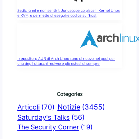
Sedici anni e non sentirli: Januscape colpisce il Kernel Linux
e KVM, e permette di eseguire codice sull’host
I repository AUR di Arch Linux sono di nuovo nei guai per
uno degli attacchi malware più estesi di sempre
Categories
Notizie
(3455)
Articoli
(70)
Saturday's Talks
(56)
The Security Corner
(19)