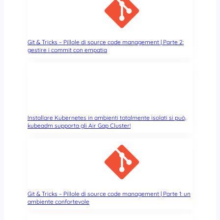
i
u
n
g
e
Git & Tricks – Pillole di source code management | Parte 2:
gestire i commit con empatia
u
n
n
u
o
v
o
Installare Kubernetes in ambienti totalmente isolati si può,
r
kubeadm supporta gli Air Gap Cluster!
e
c
o
r
d
d
Git & Tricks – Pillole di source code management | Parte 1: un
i
ambiente confortevole
u
t