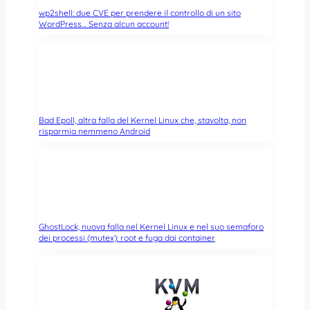
wp2shell: due CVE per prendere il controllo di un sito
WordPress… Senza alcun account!
Bad Epoll, altra falla del Kernel Linux che, stavolta, non
risparmia nemmeno Android
GhostLock, nuova falla nel Kernel Linux e nel suo semaforo
dei processi (mutex): root e fuga dai container