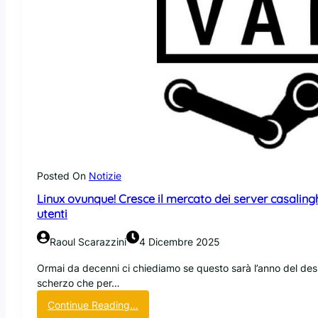
Posted On
Notizie
Linux ovunque! Cresce il mercato dei server casaling
utenti
Raoul Scarazzini
4 Dicembre 2025
Ormai da decenni ci chiediamo se questo sarà l’anno del desk
scherzo che per…
:
Continue Reading…