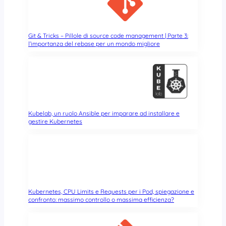
n
g
h
i
Git & Tricks – Pillole di source code management | Parte 3:
l’importanza del rebase per un mondo migliore
e
S
t
e
a
m
s
Kubelab, un ruolo Ansible per imparare ad installare e
u
gestire Kubernetes
L
i
n
u
x
r
Kubernetes, CPU Limits e Requests per i Pod, spiegazione e
a
confronto: massimo controllo o massima efficienza?
g
g