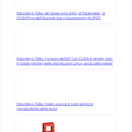
Saturday’s Talks: del disservizio AWS, di Pacemaker, di
STONITH e dell’illusione che il cloud elimini gli SPOF
Saturday’s Talks: il prezzo dell’AI? Con CUDA è vendor lock-
in totale (anche) nelle distribuzioni Linux, senza alternative!
Saturday’s Talks: l’open-source è nulla senza la
riproducibilità delle build