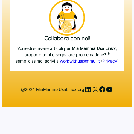
Collabora con noi!
Vorresti scrivere articoli per
Mia Mamma Usa Linux
,
proporre temi o segnalare problematiche? È
semplicissimo, scrivi a
workwithus@mmul.it
(
Privacy
)
LinkedIn
X
Facebook
YouTub
@2024 MiaMammaUsaLinux.org