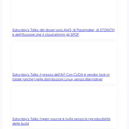
Saturday’s Talks: del disservizio AWS, di Pacemaker, di STONITH
e dell’illusione che il cloud elimini gli SPOF
Saturday’s Talks: il prezzo dell’AI? Con CUDA è vendor lock-in
totale (anche) nelle distribuzioni Linux, senza alternative!
Saturday’s Talks: l’open-source è nulla senza la riproducibilità
delle build