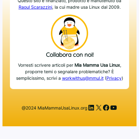
Questo sito è finanziato, prodotto e manutenuto da
Raoul Scarazzini
, la cui madre usa Linux dal 2009.
Collabora con noi!
Vorresti scrivere articoli per
Mia Mamma Usa Linux
,
proporre temi o segnalare problematiche? È
semplicissimo, scrivi a
workwithus@mmul.it
(
Privacy
)
LinkedIn
X
Facebook
YouTub
@2024 MiaMammaUsaLinux.org