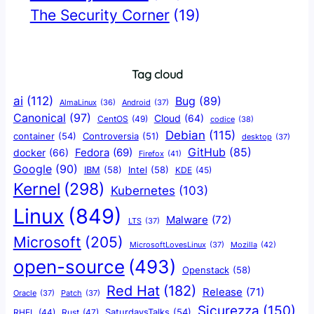
The Security Corner
(19)
Tag cloud
ai
(112)
Bug
(89)
AlmaLinux
(36)
Android
(37)
Canonical
(97)
Cloud
(64)
CentOS
(49)
codice
(38)
Debian
(115)
container
(54)
Controversia
(51)
desktop
(37)
GitHub
(85)
docker
(66)
Fedora
(69)
Firefox
(41)
Google
(90)
IBM
(58)
Intel
(58)
KDE
(45)
Kernel
(298)
Kubernetes
(103)
Linux
(849)
Malware
(72)
LTS
(37)
Microsoft
(205)
Mozilla
(42)
MicrosoftLovesLinux
(37)
open-source
(493)
Openstack
(58)
Red Hat
(182)
Release
(71)
Oracle
(37)
Patch
(37)
Sicurezza
(150)
SaturdaysTalks
(54)
Rust
(47)
RHEL
(44)