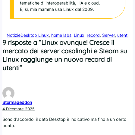
tematiche di interoperabilità, HA e cloud.
E, sì, mia mamma usa Linux dal 2009.
Notizie
Desktop Linux
, 
home labs
, 
Linux
, 
record
, 
Server
, 
utenti
9 risposte a “Linux ovunque! Cresce il
mercato dei server casalinghi e Steam su
Linux raggiunge un nuovo record di
utenti”
Stormageddon
4 Dicembre 2025
Sono d'accordo, il dato Desktop è indicativo ma fino a un certo
punto.