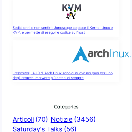
Sedici anni e non sentirli: Januscape colpisce il Kernel Linux e
KVM, e permette di eseguire codice sull’host
I repository AUR di Arch Linux sono di nuovo nei guai per uno
degli attacchi malware più estesi di sempre
Categories
Notizie
(3456)
Articoli
(70)
Saturday's Talks
(56)