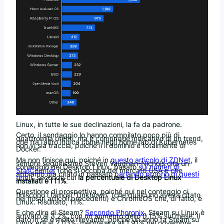
Linux, in tutte le sue declinazioni, la fa da padrone.
Certo, il sondaggio lo hanno compilato poco più di
quattromila utenti, ma è comunque indicativo di un trend,
che tra l’altro indica come negli home lab di Kubernetes
non vi sia traccia, poiché lì il dominio è totalmente di
Docker.
Ma non finisce qui, poiché in
questo articolo di ZDNet
, il
sempre seguitissimo Steven Vaughan-Nichols cita un
conteggio dei Desktop Linux, basato
sui numeri di
StatCounter
(che si occupa del mercato USA e che
abbiamo già citato in passato
parlando proprio di questi
temi
), secondo cui
la percentuale di Desktop Linux
installati è l’11%
.
Questione di prospettiva, poiché qui nel conteggio ci
finiscono i famosi “Unknown” (che qualcuno aveva citato
nei nostri articoli precedenti) e ChromeOS che, di fatto, è
Linux. Risultato, 11%.
E che dire di Steam?
Secondo Phoronix
, Steam su Linux è
arrivato al 3,2%, con un aumento dello 0,15% sul mese. Il
dato in sé è molto rilevante, poiché un anno fa Steam su
Linux era al 2,03%, mentre era all’1,91% nel novembre