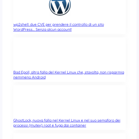
wp2shell: due CVE per prendere il controllo di un sito
WordPress… Senza alcun account!
Bad Epoll, altra falla del Kernel Linux che, stavolta, non risparmia
nemmeno Android
GhostLock, nuova falla nel Kernel Linux e nel suo semaforo dei
processi (mutex): root e fuga dai container