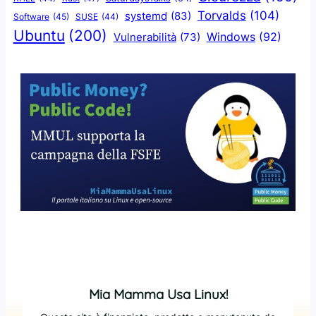
Torvalds
(104)
systemd
(83)
Software
(45)
SUSE
(44)
Ubuntu
(200)
Windows
(92)
Vulnerabilità
(73)
Mia Mamma Usa Linux!