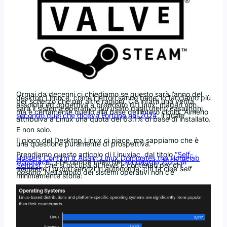
Ormai da decenni ci chiediamo se questo sarà l’anno del
desktop Linux e, come i lettori sanno bene, lo facciamo più
per scherzo che per altre ragioni. C’è infatti una verità
assoluta ed oggettiva a proposito di Linux: magari non
sarà il sistema operativo più usato dagli utenti casalinghi,
ma è certamente quello alla base dell’intero cloud. Almeno
secondo quel che diceva Fortune nel 2024
, il quale
attribuiva a Linux una quota del 63.1% di base di installato.
E non solo.
Il gioco del Desktop Linux ci piace, ma sappiamo che è
una questione puramente di prospettiva.
Prendiamo questo articolo di Linuxiac, dal titolo “
Self-
Hosters Confirm It Again: Linux Dominates the Homelab
OS Space
“, che riporta i dati del
sondaggio 2025 di
Selfh.st
, che si occupa di news e contenuti per chi
mantiene i propri servizi in autonomia, chi fa cioè
self
hosting
. Nell’ambito dei sistemi operativi non c’è
minimamente storia: