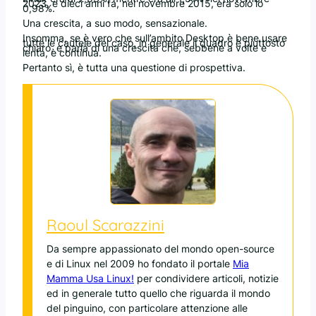
2023, e dieci anni fa, nel novembre 2015, era solo lo
0,98%.
Una crescita, a suo modo, sensazionale.
Insomma, se è vero che sull’ambito Desktop è bene usare
tutte le cautele del caso, in generale il quadro è piuttosto
chiaro, e parla di una crescita che, sebbene a volte è
lenta, è continua.
Pertanto sì, è tutta una questione di prospettiva.
Raoul Scarazzini
Da sempre appassionato del mondo open-source
e di Linux nel 2009 ho fondato il portale
Mia
Mamma Usa Linux!
per condividere articoli, notizie
ed in generale tutto quello che riguarda il mondo
del pinguino, con particolare attenzione alle