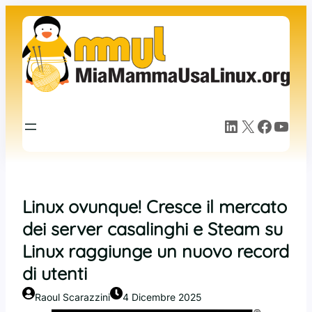
Vai
al
contenuto
LinkedIn
X
Facebook
YouTube
Linux ovunque! Cresce il mercato
dei server casalinghi e Steam su
Linux raggiunge un nuovo record
di utenti
Raoul Scarazzini
4 Dicembre 2025