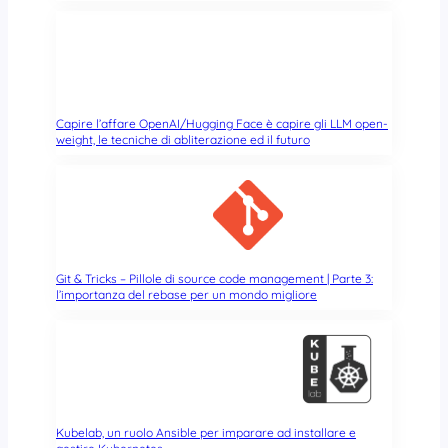
2
0
1
5
p
o
Capire l’affare OpenAI/Hugging Face è capire gli LLM open-
t
weight, le tecniche di abliterazione ed il futuro
r
à
c
o
m
p
i
Git & Tricks – Pillole di source code management | Parte 3:
l’importanza del rebase per un mondo migliore
l
a
r
e
b
i
n
Kubelab, un ruolo Ansible per imparare ad installare e
a