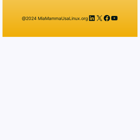
LinkedIn
X
Facebook
YouTub
@2024 MiaMammaUsaLinux.org