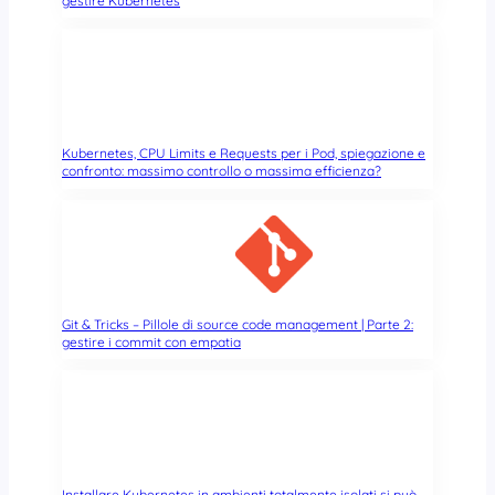
gestire Kubernetes
r
i
p
e
r
L
Kubernetes, CPU Limits e Requests per i Pod, spiegazione e
i
confronto: massimo controllo o massima efficienza?
n
u
x
Git & Tricks – Pillole di source code management | Parte 2:
gestire i commit con empatia
Installare Kubernetes in ambienti totalmente isolati si può,