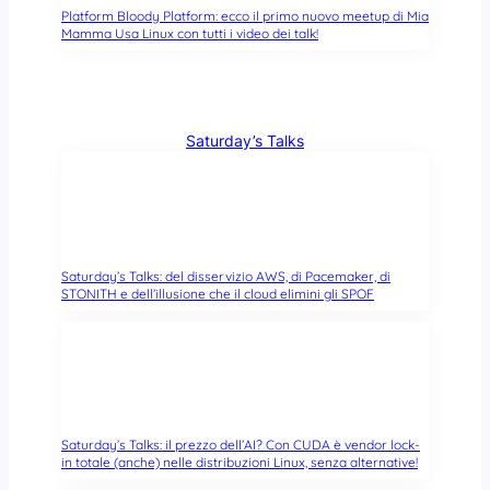
Platform Bloody Platform: ecco il primo nuovo meetup di Mia
Mamma Usa Linux con tutti i video dei talk!
Saturday’s Talks
Saturday’s Talks: del disservizio AWS, di Pacemaker, di
STONITH e dell’illusione che il cloud elimini gli SPOF
Saturday’s Talks: il prezzo dell’AI? Con CUDA è vendor lock-
in totale (anche) nelle distribuzioni Linux, senza alternative!