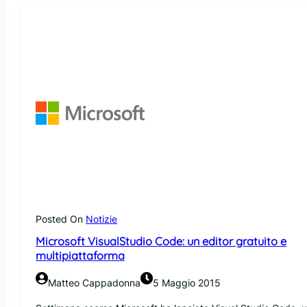
i
s
u
a
l
S
t
u
d
i
o
C
o
d
e
r
Posted On
Notizie
i
Microsoft VisualStudio Code: un editor gratuito e
l
multipiattaforma
a
s
Matteo Cappadonna
5 Maggio 2015
c
i