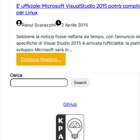
u
E’ ufficiale: Microsoft VisualStudio 2015 potrà compil
d
per Linux
i
o
Raoul Scarazzini
2 Aprile 2015
C
o
Sebbene la notizia fosse nell’aria da tempo, con l’annuncio de
d
specifiche di Visual Studio 2015 è arrivata l’ufficialità: la pia
e
sviluppo Microsoft sarà in…
:
:
Continue Reading…
u
E
n
’
e
Cerca
u
d
Search
f
i
f
t
i
o
GitHub
c
r
i
g
a
r
l
a
e
t
:
u