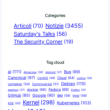
Categories
Notizie
(3455)
Articoli
(70)
Saturday's Talks
(56)
The Security Corner
(19)
Tag cloud
ai
(111)
Bug
(89)
AlmaLinux
(36)
Android
(37)
Canonical
(97)
Cloud
(64)
CentOS
(49)
codice
(38)
Debian
(115)
container
(54)
Controversia
(51)
docker
(66)
Fedora
(69)
Firefox
(41)
desktop
(37)
Google
(90)
GitHub
(85)
IBM
(58)
Intel
(58)
Kernel
(298)
Kubernetes
(103)
KDE
(45)