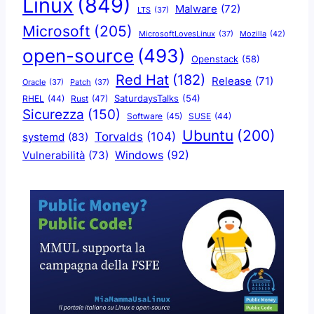
Linux
(849)
Malware
(72)
LTS
(37)
Microsoft
(205)
Mozilla
(42)
MicrosoftLovesLinux
(37)
open-source
(493)
Openstack
(58)
Red Hat
(182)
Release
(71)
Oracle
(37)
Patch
(37)
SaturdaysTalks
(54)
Rust
(47)
RHEL
(44)
Sicurezza
(150)
Software
(45)
SUSE
(44)
Ubuntu
(200)
Torvalds
(104)
systemd
(83)
Windows
(92)
Vulnerabilità
(73)