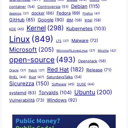
Debian
(115)
container
(54)
Controversia
(51)
docker
(66)
Fedora
(69)
Firefox
(41)
desktop
(37)
Google
(90)
GitHub
(85)
IBM
(58)
Intel
(58)
Kernel
(298)
Kubernetes
(103)
KDE
(45)
Linux
(849)
Malware
(72)
LTS
(37)
Microsoft
(205)
Mozilla
(42)
MicrosoftLovesLinux
(37)
open-source
(493)
Openstack
(58)
Red Hat
(182)
Release
(71)
Oracle
(37)
Patch
(37)
SaturdaysTalks
(54)
Rust
(47)
RHEL
(44)
Sicurezza
(150)
Software
(45)
SUSE
(44)
Ubuntu
(200)
Torvalds
(104)
systemd
(83)
Windows
(92)
Vulnerabilità
(73)