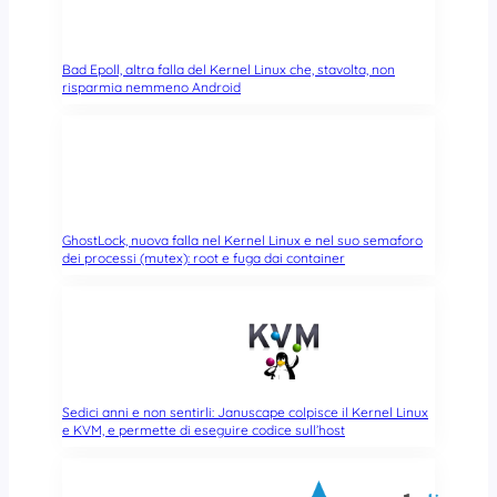
Bad Epoll, altra falla del Kernel Linux che, stavolta, non
risparmia nemmeno Android
GhostLock, nuova falla nel Kernel Linux e nel suo semaforo
dei processi (mutex): root e fuga dai container
Sedici anni e non sentirli: Januscape colpisce il Kernel Linux
e KVM, e permette di eseguire codice sull’host