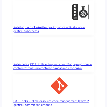
d
o
w
s
e
u
Kubelab, un ruolo Ansible per imparare ad installare e
s
gestire Kubernetes
o
d
e
i
d
i
Kubernetes, CPU Limits e Requests per i Pod, spiegazione e
s
confronto: massimo controllo o massima efficienza?
c
h
i
c
o
n
d
Git & Tricks – Pillole di source code management | Parte 2:
gestire i commit con empatia
i