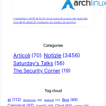
I repository AUR di Arch Linux sono di nuovo nei guai per
uno degli attacchi malware più estesi di sempre
Categories
Notizie
(3456)
Articoli
(70)
Saturday's Talks
(56)
The Security Corner
(19)
Tag cloud
ai
(112)
Bug
(89)
AlmaLinux
(36)
Android
(37)
Canonical
(97)
Cloud
(64)
CentOS
(49)
codice
(38)