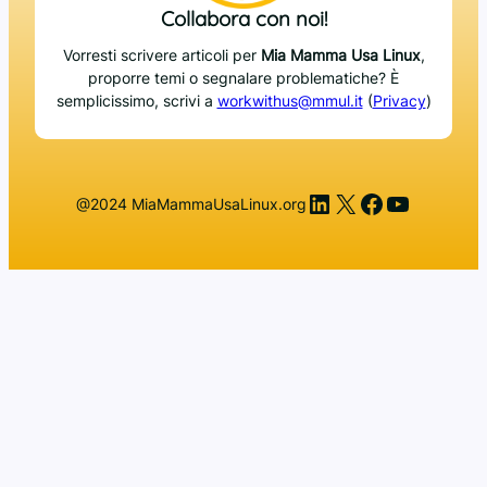
Collabora con noi!
Vorresti scrivere articoli per
Mia Mamma Usa Linux
,
proporre temi o segnalare problematiche? È
semplicissimo, scrivi a
workwithus@mmul.it
(
Privacy
)
LinkedIn
X
Facebook
YouTub
@2024 MiaMammaUsaLinux.org