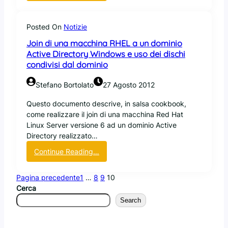
M
a
d
Posted On
Notizie
o
Join di una macchina RHEL a un dominio
v
Active Directory Windows e uso dei dischi
’
condivisi dal dominio
è
f
Stefano Bortolato
27 Agosto 2012
i
n
Questo documento descrive, in salsa cookbook,
i
come realizzare il join di una macchina Red Hat
t
Linux Server versione 6 ad un dominio Active
o
Directory realizzato…
M
i
:
Continue Reading…
c
J
r
o
Pagina precedente
1
…
8
9
10
o
i
Cerca
s
n
Search
o
d
f
i
t
u