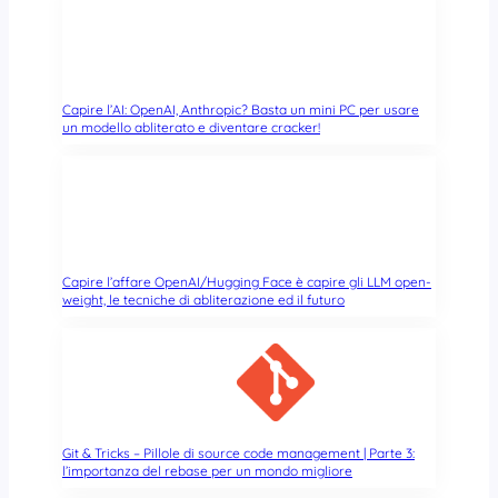
n
i
o
A
c
Capire l’AI: OpenAI, Anthropic? Basta un mini PC per usare
t
un modello abliterato e diventare cracker!
i
v
e
D
i
r
Capire l’affare OpenAI/Hugging Face è capire gli LLM open-
e
weight, le tecniche di abliterazione ed il futuro
c
t
o
r
y
W
i
Git & Tricks – Pillole di source code management | Parte 3:
l’importanza del rebase per un mondo migliore
n