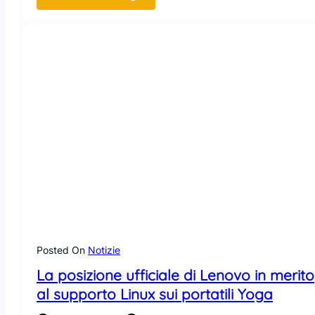
O
n
e
M
i
x
2
S
Y
o
g
a
:
m
i
n
Posted On
Notizie
i
La posizione ufficiale di Lenovo in merito
l
a
al supporto Linux sui portatili Yoga
p