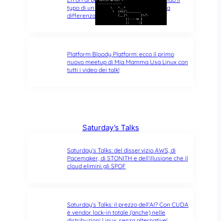
typo di un singolo carattere fa tutta la
differenza del mondo
Platform Bloody Platform: ecco il primo
nuovo meetup di Mia Mamma Usa Linux con
tutti i video dei talk!
Saturday’s Talks
Saturday’s Talks: del disservizio AWS, di
Pacemaker, di STONITH e dell’illusione che il
cloud elimini gli SPOF
Saturday’s Talks: il prezzo dell’AI? Con CUDA
è vendor lock-in totale (anche) nelle
distribuzioni Linux, senza alternative!