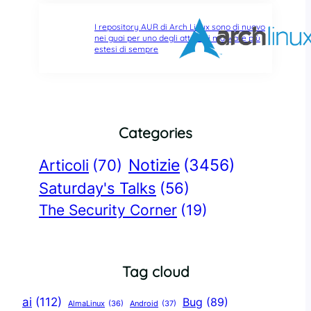
I repository AUR di Arch Linux sono di nuovo
nei guai per uno degli attacchi malware più
estesi di sempre
Categories
Notizie
(3456)
Articoli
(70)
Saturday's Talks
(56)
The Security Corner
(19)
Tag cloud
ai
(112)
Bug
(89)
AlmaLinux
(36)
Android
(37)