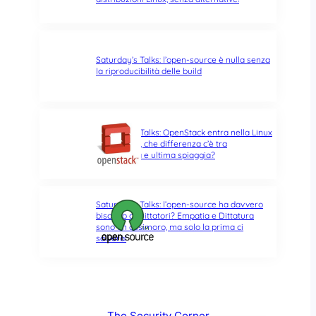
Saturday’s Talks: l’open-source è nulla senza
la riproducibilità delle build
Saturday’s Talks: OpenStack entra nella Linux
Foundation, che differenza c’è tra
opportunità e ultima spiaggia?
Saturday’s Talks: l’open-source ha davvero
bisogno di Dittatori? Empatia e Dittatura
sono un ossimoro, ma solo la prima ci
salverà!
The Security Corner