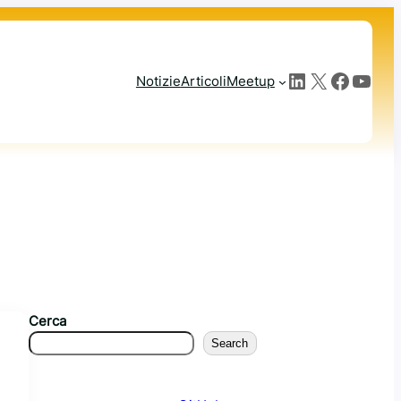
LinkedIn
X
Facebook
YouTube
Notizie
Articoli
Meetup
Cerca
Search