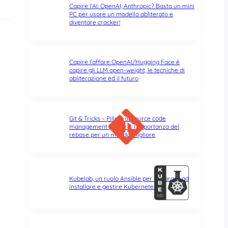
Capire l’AI: OpenAI, Anthropic? Basta un mini
PC per usare un modello abliterato e
diventare cracker!
Capire l’affare OpenAI/Hugging Face è
capire gli LLM open-weight, le tecniche di
abliterazione ed il futuro
Git & Tricks – Pillole di source code
management | Parte 3: l’importanza del
rebase per un mondo migliore
Kubelab, un ruolo Ansible per imparare ad
installare e gestire Kubernetes