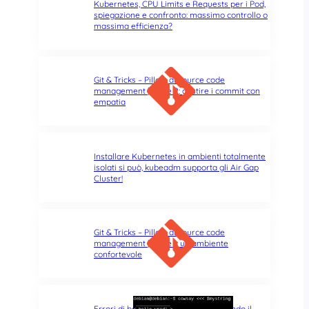
Kubernetes, CPU Limits e Requests per i Pod,
spiegazione e confronto: massimo controllo o
massima efficienza?
Git & Tricks – Pillole di source code
management | Parte 2: gestire i commit con
empatia
Installare Kubernetes in ambienti totalmente
isolati si può, kubeadm supporta gli Air Gap
Cluster!
Git & Tricks – Pillole di source code
management | Parte 1: un ambiente
confortevole
Errori di battitura nel terminale: quando il