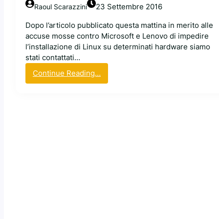
t
23 Settembre 2016
Raoul Scarazzini
o
p
Dopo l’articolo pubblicato questa mattina in merito alle
,
accuse mosse contro Microsoft e Lenovo di impedire
t
l’installazione di Linux su determinati hardware siamo
a
stati contattati…
b
:
Continue Reading…
l
L
e
a
t
p
e
o
s
s
u
i
p
z
p
i
o
o
r
n
t
e
a
u
L
f
i