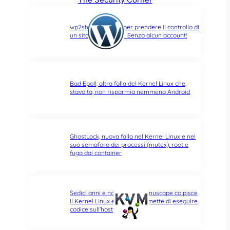
wp2shell: due CVE per prendere il controllo di
un sito WordPress… Senza alcun account!
Bad Epoll, altra falla del Kernel Linux che,
stavolta, non risparmia nemmeno Android
GhostLock, nuova falla nel Kernel Linux e nel
suo semaforo dei processi (mutex): root e
fuga dai container
Sedici anni e non sentirli: Januscape colpisce
il Kernel Linux e KVM, e permette di eseguire
codice sull’host