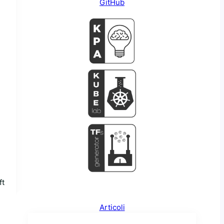
GitHub
ft
Articoli