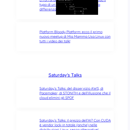
typo di un singolo carattere fa tutta la
differenza del mondo
Platform Bloody Platform: ecco il primo
nuovo meetup di Mia Mamma Usa Linux con
tutti i video dei talk!
Saturday’s Talks
Saturday’s Talks: del disservizio AWS, di
Pacemaker, di STONITH e dell’illusione che il
cloud elimini gli SPOF
Saturday’s Talks: il prezzo dell’AI? Con CUDA
è vendor lock-in totale (anche) nelle
distribuzioni Linux, senza alternative!