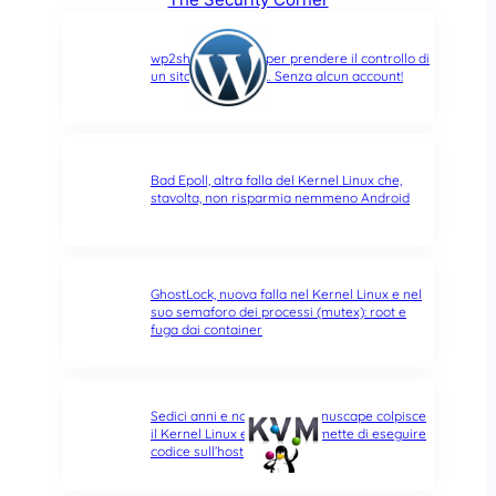
wp2shell: due CVE per prendere il controllo di
un sito WordPress… Senza alcun account!
Bad Epoll, altra falla del Kernel Linux che,
stavolta, non risparmia nemmeno Android
GhostLock, nuova falla nel Kernel Linux e nel
suo semaforo dei processi (mutex): root e
fuga dai container
Sedici anni e non sentirli: Januscape colpisce
il Kernel Linux e KVM, e permette di eseguire
codice sull’host