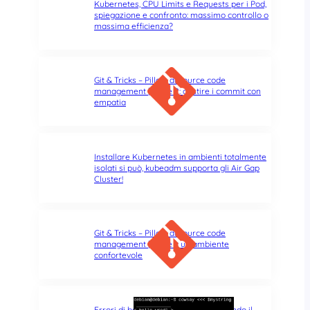
Kubernetes, CPU Limits e Requests per i Pod,
spiegazione e confronto: massimo controllo o
massima efficienza?
Git & Tricks – Pillole di source code
management | Parte 2: gestire i commit con
empatia
Installare Kubernetes in ambienti totalmente
isolati si può, kubeadm supporta gli Air Gap
Cluster!
Git & Tricks – Pillole di source code
management | Parte 1: un ambiente
confortevole
Errori di battitura nel terminale: quando il