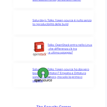
Saturday’s Talks: l’open-source è nulla senza
la riproducibilità delle build
Saturday’s Talks: OpenStack entra nella Linux
Foundation, che differenza c’è tra
opportunità e ultima spiaggia?
Saturday’s Talks: l’open-source ha davvero
bisogno di Dittatori? Empatia e Dittatura
sono un ossimoro, ma solo la prima ci
salverà!
The Security Corner