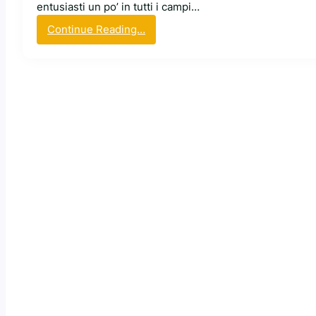
entusiasti un po’ in tutti i campi…
:
Continue Reading…
Z
s
t
d
,
a
l
g
o
r
i
t
m
o
d
i
(
d