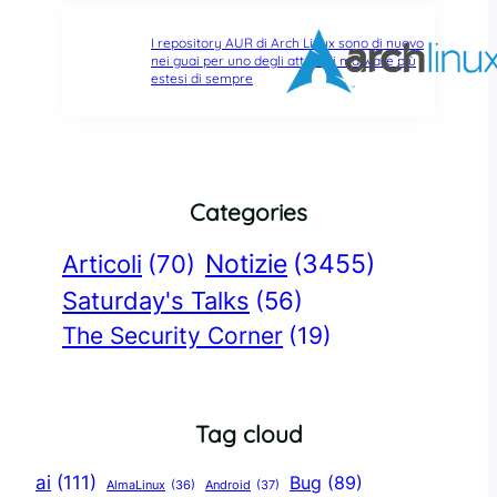
I repository AUR di Arch Linux sono di nuovo
nei guai per uno degli attacchi malware più
estesi di sempre
Categories
Notizie
(3455)
Articoli
(70)
Saturday's Talks
(56)
The Security Corner
(19)
Tag cloud
ai
(111)
Bug
(89)
AlmaLinux
(36)
Android
(37)