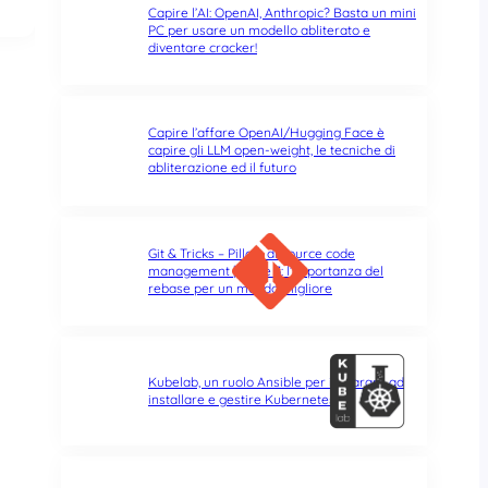
Capire l’AI: OpenAI, Anthropic? Basta un mini
PC per usare un modello abliterato e
diventare cracker!
Capire l’affare OpenAI/Hugging Face è
capire gli LLM open-weight, le tecniche di
abliterazione ed il futuro
Git & Tricks – Pillole di source code
management | Parte 3: l’importanza del
rebase per un mondo migliore
Kubelab, un ruolo Ansible per imparare ad
installare e gestire Kubernetes