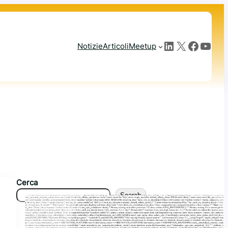
LinkedIn
X
Facebook
YouTube
Notizie
Articoli
Meetup
Cerca
Search