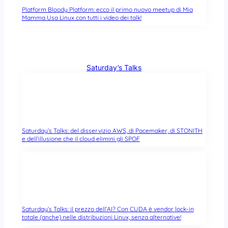
Platform Bloody Platform: ecco il primo nuovo meetup di Mia
Mamma Usa Linux con tutti i video dei talk!
Saturday’s Talks
Saturday’s Talks: del disservizio AWS, di Pacemaker, di STONITH
e dell’illusione che il cloud elimini gli SPOF
Saturday’s Talks: il prezzo dell’AI? Con CUDA è vendor lock-in
totale (anche) nelle distribuzioni Linux, senza alternative!