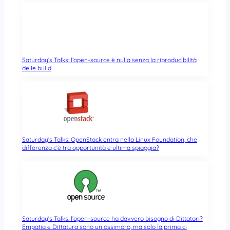
Saturday’s Talks: l’open-source è nulla senza la riproducibilità
delle build
Saturday’s Talks: OpenStack entra nella Linux Foundation, che
differenza c’è tra opportunità e ultima spiaggia?
Saturday’s Talks: l’open-source ha davvero bisogno di Dittatori?
Empatia e Dittatura sono un ossimoro, ma solo la prima ci