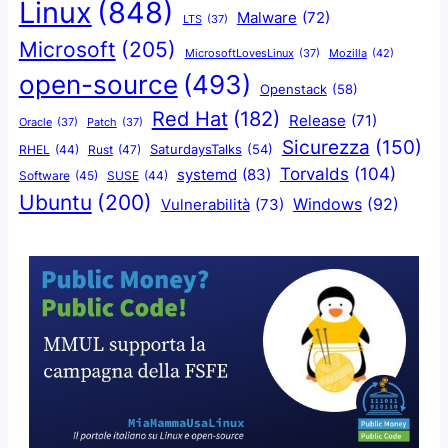
Linux
(848)
Malware
(72)
LTS
(37)
Microsoft
(205)
Mozilla
(42)
MicrosoftLovesLinux
(37)
open-source
(493)
Openstack
(58)
Red Hat
(182)
Release
(71)
Oracle
(37)
Patch
(37)
Sicurezza
(150)
SaturdaysTalks
(54)
Rust
(47)
RHEL
(44)
Torvalds
(104)
systemd
(83)
Software
(45)
SUSE
(44)
Ubuntu
(200)
Windows
(92)
Vulnerabilità
(73)