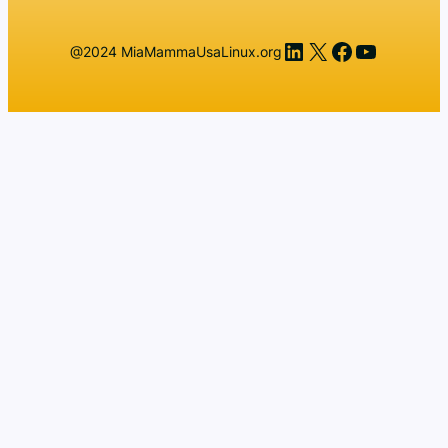
LinkedIn
X
Facebook
YouTub
@2024 MiaMammaUsaLinux.org