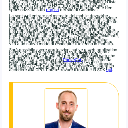
touch-screen e le funzionalità dei moderni cellulari; la lista
dei carrier con cui è già stata avviata la partnership
comprende Telecom e H3G (tra quelli che operano in
Italia) e molti altri (in Asia, America ed Europa) ed è ben
sponsorizzata sulla
pagina
del sito di Canonical.
La scelta di entrare nel mercato del mobile dovrebbe
portare Ubuntu verso una convergenza e armonizzazione
dei dispositivi, ad oggi è infatti possibile installare Ubuntu
su computer desktop e televisioni: l’obiettivo è di avere un
unica interfaccia user-friendly e alimentata dal kernel
Linux per controllare i dispositivi elettronici intelligenti.
Sempre a detta di Canonical il focus del sistema sarà il
contenuto e non i controlli: l’utente mobile di Ubuntu avrà
una personalizzazione propria di interfaccia, applicazioni e
informazioni grafiche aggiornate in tempo reale basata sui
contenuti e sulle interazioni sociali (Twitter, SMS, chiamate,
etc…). Molto interessante è anche la possibilità di
trasformare il telefono in un PC collegandogli monitor,
tastiera e mouse; se il progetto funziona potrebbe dare
vita a un nuovo modo di concepire il telefono in mobilità.
Sarà possibile avere applicazioni native e web application
convivere sullo stesso piano, gli sviluppatori avranno a
disposizione un ambiente di sviluppo (SDK) per le
applicazioni native e una API per le applicazioni web che
permetterà di “installare” applicazioni web sul telefono;
Canonical sta lavorando con
PhoneGap
per la seconda
opzione mentre è già disponibile la SDK e il toolkit
QML per sviluppare applicazioni native. QML supporta
motori in C e C++ per la computazione mentre la grafica
sarà gestita in JavaScript per la parte UI e OpenGL per
accedere alla GPU. Potete trovare il toolkit e la SDK
qui
.