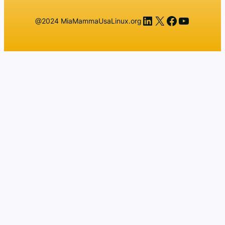
LinkedIn
X
Facebook
YouTub
@2024 MiaMammaUsaLinux.org