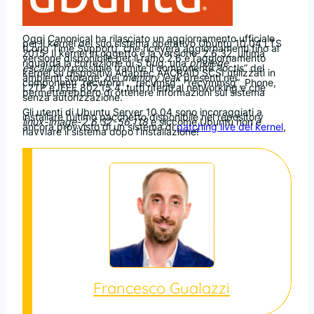
Oggi Canonical ha rilasciato un aggiornamento ufficiale
per il kernel del suo sistema operativo Ubuntu 10.04 LTS
(Long Time Support), che riceverà aggiornamenti fino al
2015. Il kernel in oggetto è la versione 2.6.32, ultima
versione disponibile per il ramo 2.6 e l’aggiornamento
riguarda la correzione di 5 bug: una
privilege
escalation
possibile tramite il componente “ioctls” del
kernel su dispositivi Adaptec AACRAID SCSI utilizzati in
ambienti storage; dei
memory leak
presenti nei
componenti “recvform”, “recvmsg”, “recvmmsg”, Phone,
L2TP e IEEE 802.15.4, tutti riferiti al networking e che
permetterebbero di ottenere informazioni sul sistema
senza autorizzazione.
Gli utenti di Ubuntu Server 10.04 sono incoraggiati a
installare l’ultimo pacchetto disponibile nel repository
linux-image-2.6.32-56.118
e siccome Ubuntu non è
ancora provvisto di un sistema di
patching live del kernel
,
riavviare il sistema dopo l’installazione!
Francesco Gualazzi