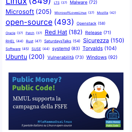
Linux
(849)
Malware
(72)
LTS
(37)
Microsoft
(205)
Mozilla
(42)
MicrosoftLovesLinux
(37)
open-source
(493)
Openstack
(58)
Red Hat
(182)
Release
(71)
Oracle
(37)
Patch
(37)
Sicurezza
(150)
SaturdaysTalks
(54)
Rust
(47)
RHEL
(44)
Torvalds
(104)
systemd
(83)
Software
(45)
SUSE
(44)
Ubuntu
(200)
Windows
(92)
Vulnerabilità
(73)