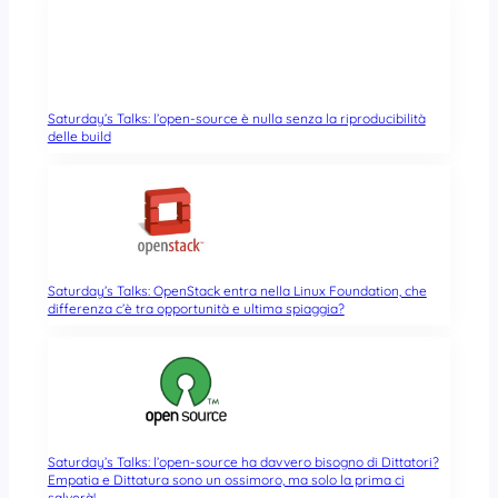
Saturday’s Talks: l’open-source è nulla senza la riproducibilità
delle build
Saturday’s Talks: OpenStack entra nella Linux Foundation, che
differenza c’è tra opportunità e ultima spiaggia?
Saturday’s Talks: l’open-source ha davvero bisogno di Dittatori?
Empatia e Dittatura sono un ossimoro, ma solo la prima ci
salverà!