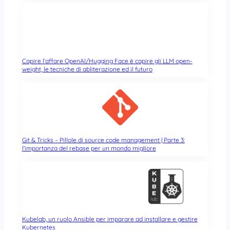
Capire l’affare OpenAI/Hugging Face è capire gli LLM open-
weight, le tecniche di abliterazione ed il futuro
Git & Tricks – Pillole di source code management | Parte 3:
l’importanza del rebase per un mondo migliore
Kubelab, un ruolo Ansible per imparare ad installare e gestire
Kubernetes