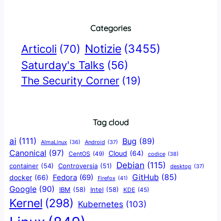
Categories
Notizie
(3455)
Articoli
(70)
Saturday's Talks
(56)
The Security Corner
(19)
Tag cloud
ai
(111)
Bug
(89)
AlmaLinux
(36)
Android
(37)
Canonical
(97)
Cloud
(64)
CentOS
(49)
codice
(38)
Debian
(115)
container
(54)
Controversia
(51)
desktop
(37)
GitHub
(85)
docker
(66)
Fedora
(69)
Firefox
(41)
Google
(90)
IBM
(58)
Intel
(58)
KDE
(45)
Kernel
(298)
Kubernetes
(103)