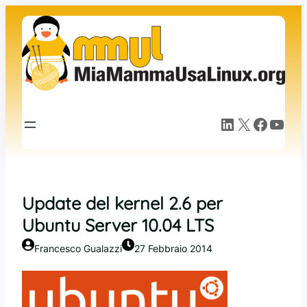
Vai
al
contenuto
LinkedIn
X
Facebook
YouTube
Update del kernel 2.6 per
Ubuntu Server 10.04 LTS
Francesco Gualazzi
27 Febbraio 2014