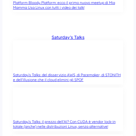
Platform Bloody Platform: ecco il primo nuovo meetup di Mia
Mamma Usa Linux con tutti i video dei talk!
Saturday’s Talks
Saturday’s Talks: del disservizio AWS, di Pacemaker, di STONITH
e dell’illusione che il cloud elimini gli SPOF
Saturday’s Talks: il prezzo dell’AI? Con CUDA è vendor lock-in
totale (anche) nelle distribuzioni Linux, senza alternative!