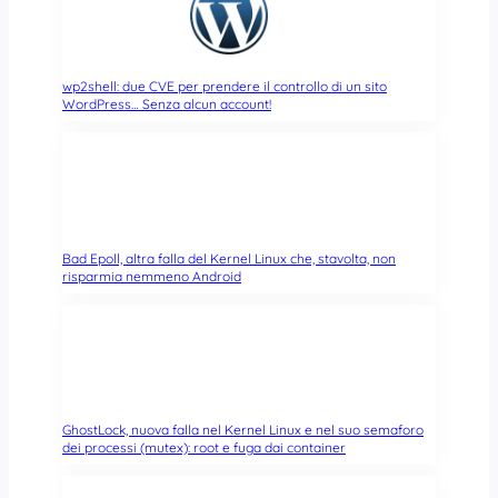
wp2shell: due CVE per prendere il controllo di un sito
WordPress… Senza alcun account!
Bad Epoll, altra falla del Kernel Linux che, stavolta, non
risparmia nemmeno Android
GhostLock, nuova falla nel Kernel Linux e nel suo semaforo
dei processi (mutex): root e fuga dai container