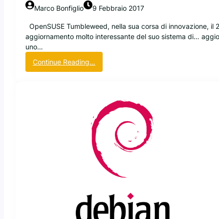
o
Marco Bonfiglio
9 Febbraio 2017
l
t
OpenSUSE Tumbleweed, nella sua corsa di innovazione, il 21
o
aggiornamento molto interessante del suo sistema di… aggior
p
uno…
a
:
Continue Reading…
r
O
t
p
i
e
c
n
o
S
l
U
a
S
r
E
e
T
u
m
b
l
e
w