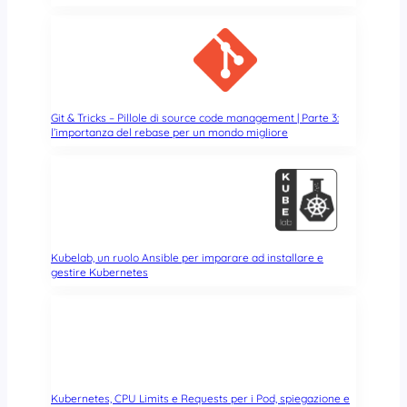
S
Git & Tricks – Pillole di source code management | Parte 3:
l’importanza del rebase per un mondo migliore
Kubelab, un ruolo Ansible per imparare ad installare e
gestire Kubernetes
Kubernetes, CPU Limits e Requests per i Pod, spiegazione e