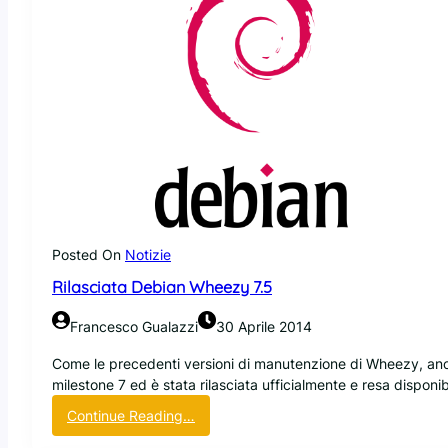
i
e
b
p
i
e
l
r
e
S
t
e
a
m
O
S
a
Posted On
Notizie
l
Rilasciata Debian Wheezy 7.5
c
h
Francesco Gualazzi
30 Aprile 2014
e
m
Come le precedenti versioni di manutenzione di Wheezy, anch
i
milestone 7 ed è stata rilasciata ufficialmente e resa disponi
s
:
Continue Reading…
t
R
b