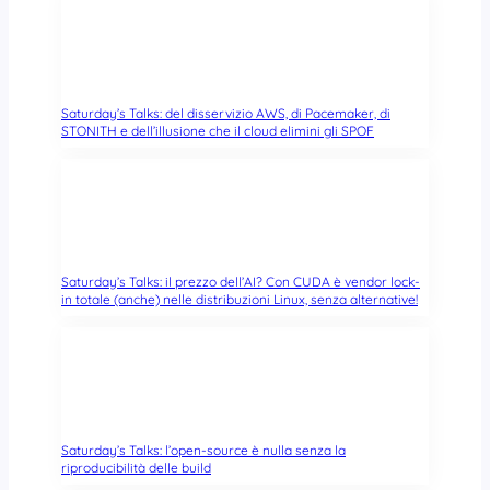
Saturday’s Talks: del disservizio AWS, di Pacemaker, di
STONITH e dell’illusione che il cloud elimini gli SPOF
Saturday’s Talks: il prezzo dell’AI? Con CUDA è vendor lock-
in totale (anche) nelle distribuzioni Linux, senza alternative!
Saturday’s Talks: l’open-source è nulla senza la
riproducibilità delle build