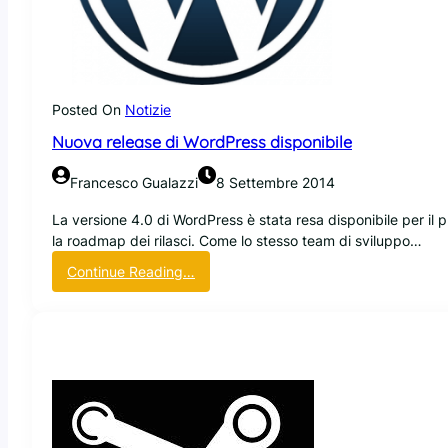
a
t
n
e
t
i
u
p
Posted On
Notizie
d
Nuova release di WordPress disponibile
a
t
Francesco Gualazzi
8 Settembre 2014
e
n
La versione 4.0 di WordPress è stata resa disponibile per il
e
la roadmap dei rilasci. Come lo stesso team di sviluppo…
l
:
Continue Reading…
l
N
a
u
r
o
e
v
l
a
e
r
a
e
s
l
e