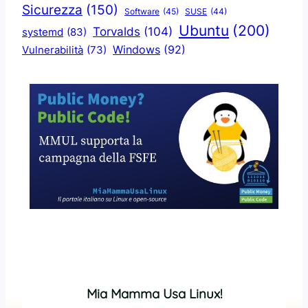
Sicurezza
(150)
Software
(45)
SUSE
(44)
Ubuntu
(200)
Torvalds
(104)
systemd
(83)
Windows
(92)
Vulnerabilità
(73)
Mia Mamma Usa Linux!