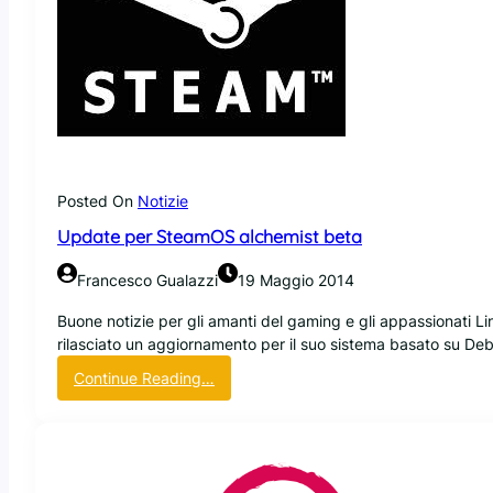
e
a
s
e
d
i
W
o
r
Posted On
Notizie
d
Update per SteamOS alchemist beta
P
r
Francesco Gualazzi
19 Maggio 2014
e
s
Buone notizie per gli amanti del gaming e gli appassionati Li
s
rilasciato un aggiornamento per il suo sistema basato su De
d
:
Continue Reading…
i
U
s
p
p
d
o
a
n
t