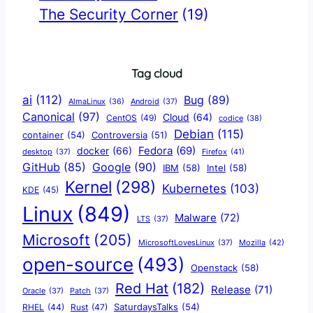
The Security Corner
(19)
Tag cloud
ai
(112)
Bug
(89)
AlmaLinux
(36)
Android
(37)
Canonical
(97)
Cloud
(64)
CentOS
(49)
codice
(38)
Debian
(115)
container
(54)
Controversia
(51)
docker
(66)
Fedora
(69)
Firefox
(41)
desktop
(37)
Google
(90)
GitHub
(85)
IBM
(58)
Intel
(58)
Kernel
(298)
Kubernetes
(103)
KDE
(45)
Linux
(849)
Malware
(72)
LTS
(37)
Microsoft
(205)
Mozilla
(42)
MicrosoftLovesLinux
(37)
open-source
(493)
Openstack
(58)
Red Hat
(182)
Release
(71)
Oracle
(37)
Patch
(37)
SaturdaysTalks
(54)
Rust
(47)
RHEL
(44)