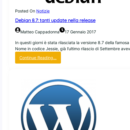
e
e
Posted On
Notizie
d
Debian 8.7: tanti update nella release
:
t
Matteo Cappadonna
17 Gennaio 2017
r
a
In questi giorni è stata rilasciata la versione 8.7 della famo
n
Nome in codice Jessie, già l’ultimo rilascio di Settembre av
s
:
Continue Reading…
a
D
c
e
t
b
i
i
o
a
n
n
a
8
l
.
u
7
p
:
d
t
a