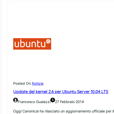
i
e
l
t
a
a
s
c
i
a
t
a
D
e
b
i
a
n
W
Posted On
Notizie
h
Update del kernel 2.6 per Ubuntu Server 10.04 LTS
e
e
Francesco Gualazzi
27 Febbraio 2014
z
y
Oggi Canonical ha rilasciato un aggiornamento ufficiale per i