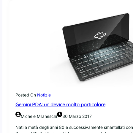
i
l
a
s
c
i
a
t
o
O
r
a
c
l
e
L
Posted On
Notizie
i
Gemini PDA: un device molto particolare
n
u
Michele Milaneschi
30 Marzo 2017
x
8
Nati a metà degli anni 80 e successivamente smantellati con 
u