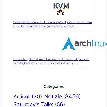
Sedici anni e non sentirli: Januscape colpisce il Kernel Linux
e KVM, e permette di eseguire codice sull’host
I repository AUR di Arch Linux sono di nuovo nei guai per
uno degli attacchi malware più estesi di sempre
Categories
Notizie
(3456)
Articoli
(70)
Saturday's Talks
(56)