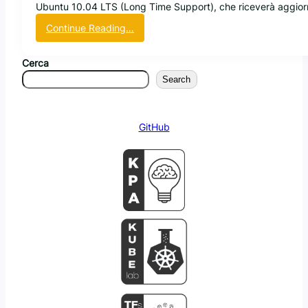
7
Ubuntu 10.04 LTS (Long Time Support), che riceverà aggior
.
:
Continue Reading…
5
U
p
Cerca
d
Search
a
t
e
GitHub
d
e
l
k
e
r
n
e
l
2
.
6
p