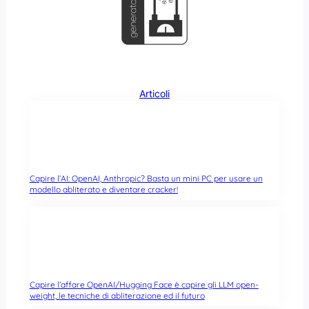
Articoli
Capire l’AI: OpenAI, Anthropic? Basta un mini PC per usare un
modello abliterato e diventare cracker!
Capire l’affare OpenAI/Hugging Face è capire gli LLM open-
weight, le tecniche di abliterazione ed il futuro