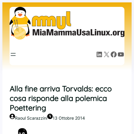
Vai
al
contenuto
LinkedIn
X
Facebook
YouTube
Alla fine arriva Torvalds: ecco
cosa risponde alla polemica
Poettering
Raoul Scarazzini
13 Ottobre 2014