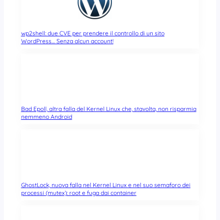
wp2shell: due CVE per prendere il controllo di un sito
WordPress… Senza alcun account!
Bad Epoll, altra falla del Kernel Linux che, stavolta, non risparmia
nemmeno Android
GhostLock, nuova falla nel Kernel Linux e nel suo semaforo dei
processi (mutex): root e fuga dai container