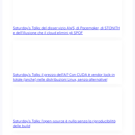
Saturday’s Talks: del disservizio AWS, di Pacemaker, di STONITH
e dell’illusione che il cloud elimini gli SPOF
Saturday’s Talks: il prezzo dell’AI? Con CUDA è vendor lock-in
totale (anche) nelle distribuzioni Linux, senza alternative!
Saturday’s Talks: l’open-source è nulla senza la riproducibilità
delle build