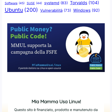
Torvalds
(104)
systemd
(83)
Software
(45)
SUSE
(44)
Ubuntu
(200)
Windows
(92)
Vulnerabilità
(73)
Mia Mamma Usa Linux!
Questo sito è finanziato, prodotto e manutenuto da