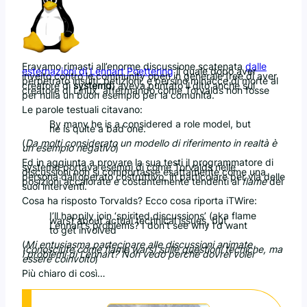
Eravamo rimasti all’enorme discussione scatenata
dalle
esternazioni di Lennart Poettering
il quale dopo aver
inveito contro le community open in generale (ree di aver
perpetrato insulti, petizioni, e persino minacce di morte al
creatore di
systemd
) aveva puntato il dito anche sul
creatore di Linux, affermando come Torvalds non fosse
per nulla un buon esempio per la comunità.
Le parole testuali citavano:
By many he is a considered a role model, but
he is quite a bad one.
(
Da molti considerato un modello di riferimento in realtà è
un esempio negativo
)
Ed in aggiunta a provare la sua testi il programmatore di
systemd portava esempi di come Torvalds nelle
discussioni non si comportasse esattamente come una
persona dall’operato costruttivo, in particolare per via delle
posizioni accalorate e costantemente tendenti al
flame
dei
suoi interventi.
Cosa ha risposto Torvalds? Ecco cosa riporta iTWire:
I’ll happily join ‘spirited discussions’ (aka flame
wars) about actual technical issues, but
Lennart’s problems? I don’t see why I’d want
to get involved
(
Mi entusiasma partecipare alle discussioni animate
(conosciute come flame wars) sulle questioni tecniche, ma
i problemi di Lennart? Non vedo perché dovrei voler
essere coinvolto
)
Più chiaro di così…