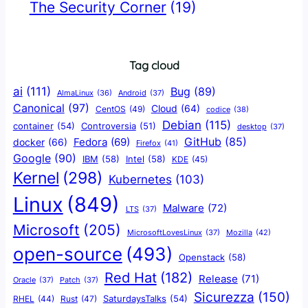
The Security Corner
(19)
Tag cloud
ai
(111)
Bug
(89)
AlmaLinux
(36)
Android
(37)
Canonical
(97)
Cloud
(64)
CentOS
(49)
codice
(38)
Debian
(115)
container
(54)
Controversia
(51)
desktop
(37)
GitHub
(85)
docker
(66)
Fedora
(69)
Firefox
(41)
Google
(90)
IBM
(58)
Intel
(58)
KDE
(45)
Kernel
(298)
Kubernetes
(103)
Linux
(849)
Malware
(72)
LTS
(37)
Microsoft
(205)
Mozilla
(42)
MicrosoftLovesLinux
(37)
open-source
(493)
Openstack
(58)
Red Hat
(182)
Release
(71)
Oracle
(37)
Patch
(37)
Sicurezza
(150)
SaturdaysTalks
(54)
Rust
(47)
RHEL
(44)