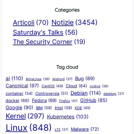
Categories
Notizie
(3454)
Articoli
(70)
Saturday's Talks
(56)
The Security Corner
(19)
Tag cloud
ai
(110)
Bug
(89)
AlmaLinux
(36)
Android
(37)
Canonical
(97)
Cloud
(64)
CentOS
(49)
codice
(38)
Debian
(114)
container
(54)
Controversia
(51)
desktop
(37)
GitHub
(85)
docker
(66)
Fedora
(69)
Firefox
(41)
Google
(90)
IBM
(58)
Intel
(58)
KDE
(45)
Kernel
(297)
Kubernetes
(103)
Linux
(848)
Malware
(72)
LTS
(37)