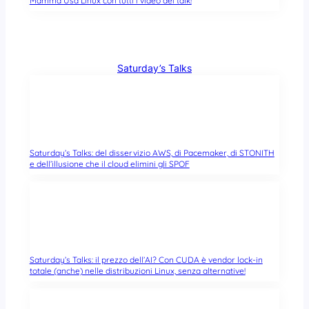
Mamma Usa Linux con tutti i video dei talk!
Saturday’s Talks
Saturday’s Talks: del disservizio AWS, di Pacemaker, di STONITH
e dell’illusione che il cloud elimini gli SPOF
Saturday’s Talks: il prezzo dell’AI? Con CUDA è vendor lock-in
totale (anche) nelle distribuzioni Linux, senza alternative!