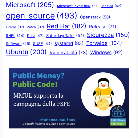
Microsoft
(205)
Mozilla
(42)
MicrosoftLovesLinux
(37)
open-source
(493)
Openstack
(58)
Red Hat
(182)
Release
(71)
Oracle
(37)
Patch
(37)
Sicurezza
(150)
SaturdaysTalks
(54)
Rust
(47)
RHEL
(44)
Torvalds
(104)
systemd
(83)
Software
(45)
SUSE
(44)
Ubuntu
(200)
Windows
(92)
Vulnerabilità
(73)