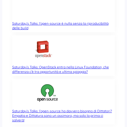
Saturday’s Talks: l’open-source è nulla senza la riproducibilità
delle build
Saturday’s Talks: OpenStack entra nella Linux Foundation, che
differenza c’è tra opportunità e ultima spiaggia?
Saturday’s Talks: l’open-source ha davvero bisogno di Dittatori?
Empatia e Dittatura sono un ossimoro, ma solo la prima ci
salverà!