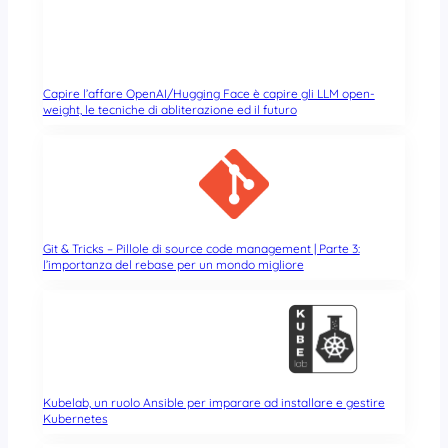
Capire l’affare OpenAI/Hugging Face è capire gli LLM open-
weight, le tecniche di abliterazione ed il futuro
Git & Tricks – Pillole di source code management | Parte 3:
l’importanza del rebase per un mondo migliore
Kubelab, un ruolo Ansible per imparare ad installare e gestire
Kubernetes