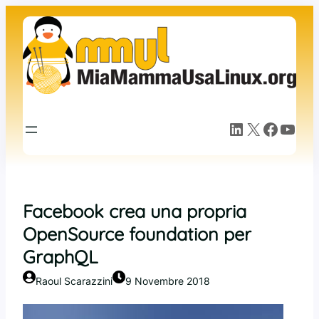
Vai
al
contenuto
LinkedIn
X
Facebook
YouTube
Facebook crea una propria
OpenSource foundation per
GraphQL
Raoul Scarazzini
9 Novembre 2018