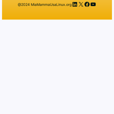
LinkedIn
X
Facebook
YouTub
@2024 MiaMammaUsaLinux.org