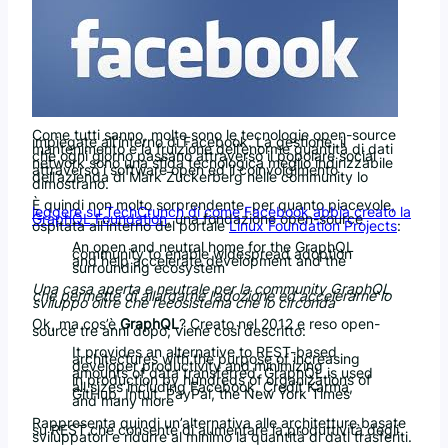
Come tutti sanno, molte sono le tecnologie open-source
impiegate all’interno di Facebook. La gestione, il
mantenimento e la fruizione dell’enorme quantità di dati
che ogni giorno passano attraverso il popolare social
network sono una sfida tecnologica meglio indirizzabile
attraverso i software open ed il coinvolgimento
dell’azienda di Mark Zuckerberg nelle community lo
dimostrano.
È quindi non molto sorprendente, per quanto piacevole,
leggere su TechCrunch di come Facebook abbia creato la
GraphQL Foundation
, una fondazione open-source
ospitata all’interno del portale
Linux Foundation Projects
:
An open and neutral home for the GraphQL
community to enable widespread adoption
and help accelerate development and the
surrounding ecosystem
Una casa aperta e neutrale per la community GraphQL
che permette di allargarne l’adozione ed accelerarne lo
sviluppo oltre che l’ecosistema che lo circonda
Ok, ma cos’è
GraphQL
? Creato nel 2012 e reso open-
source tre anni dopo, viene così descritto:
It provides an alternative to REST-based
architectures with the purpose of increasing
developer productivity and minimizing
amounts of data transferred. GraphQL is used
in production by hundreds of organizations of
all sizes including Facebook, Credit Karma,
GitHub, Intuit, PayPal, the New York Times
and many more
Rappresenta quindi un’alternativa alle architetture basate
su REST che consente di aumentare la produttività degli
sviluppatori e ridurre al minimo la quantità di dati trasferiti.