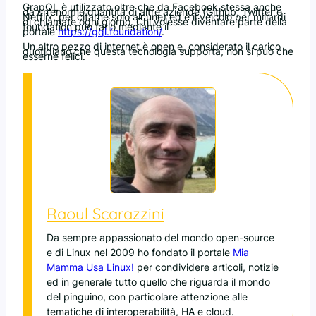
GrapQL è utilizzato oltre che da Facebook stessa anche
da un’enorme quantità di altre aziende (Github, Twitter e
Netflix, per citarne solo alcune) ed è il veicolo per miliardi
di chiamate ogni giorno. Chi volesse diventare parte della
foundation può farlo mediante il
portale
https://gql.foundation/
.
Un altro pezzo di internet è open e, considerato il carico
quotidiano che questa tecnologia supporta, non si può che
esserne felici.
Raoul Scarazzini
Da sempre appassionato del mondo open-source
e di Linux nel 2009 ho fondato il portale
Mia
Mamma Usa Linux!
per condividere articoli, notizie
ed in generale tutto quello che riguarda il mondo
del pinguino, con particolare attenzione alle
tematiche di interoperabilità, HA e cloud.