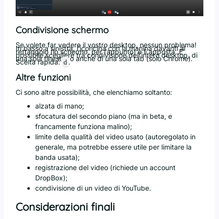
Condivisione schermo
Se volete far vedere il vostro desktop, nessun problema!
In basso a sinistra, l’iconcina con la manina davanti al
rettangolo (lo schermo, per l’appunto) è lì apposta. E’
possibile scegliere tra condivisione dell’intero desktop, di
una sola finestra o anche di una sola tab (solo Chrome).
Scelta rapida:
.
d
Altre funzioni
Ci sono altre possibilità, che elenchiamo soltanto:
alzata di mano;
sfocatura del secondo piano (ma in beta, e
francamente funziona malino);
limite della qualità del video usato (autoregolato in
generale, ma potrebbe essere utile per limitare la
banda usata);
registrazione del video (richiede un account
DropBox);
condivisione di un video di YouTube.
Considerazioni finali