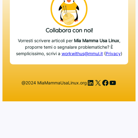
Collabora con noi!
Vorresti scrivere articoli per
Mia Mamma Usa Linux
,
proporre temi o segnalare problematiche? È
semplicissimo, scrivi a
workwithus@mmul.it
(
Privacy
)
LinkedIn
X
Facebook
YouTub
@2024 MiaMammaUsaLinux.org