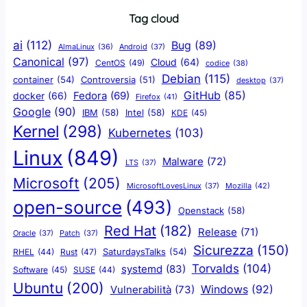
Tag cloud
ai
(112)
Bug
(89)
AlmaLinux
(36)
Android
(37)
Canonical
(97)
Cloud
(64)
CentOS
(49)
codice
(38)
Debian
(115)
container
(54)
Controversia
(51)
desktop
(37)
GitHub
(85)
docker
(66)
Fedora
(69)
Firefox
(41)
Google
(90)
IBM
(58)
Intel
(58)
KDE
(45)
Kernel
(298)
Kubernetes
(103)
Linux
(849)
Malware
(72)
LTS
(37)
Microsoft
(205)
Mozilla
(42)
MicrosoftLovesLinux
(37)
open-source
(493)
Openstack
(58)
Red Hat
(182)
Release
(71)
Oracle
(37)
Patch
(37)
Sicurezza
(150)
SaturdaysTalks
(54)
Rust
(47)
RHEL
(44)
Torvalds
(104)
systemd
(83)
Software
(45)
SUSE
(44)
Ubuntu
(200)
Windows
(92)
Vulnerabilità
(73)