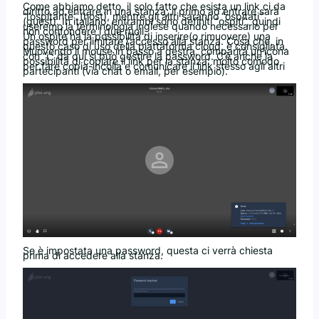
Come abbiamo detto, il solo fatto che esista un link ci da
diritto ad entrare in una stanza; il primo ad entrare sarà
“l’ospitante” (host), mentre gli altri saranno “ospitati”
(guest). In italiano, entrambi sono definiti “ospiti”, quindi
useremo la terminologia inglese quando necessario per
non confondere i due ruoli.
Un ospite ha la possibilità di inserire(o rimuovere) una
password per limitare l’accesso alla stanza. Cosa che, in
questo caso di uso della piattaforma cloud, è consigliata.
Muovendo il mouse in basso a destra, comparirà un’icona
con “i”: da qui si può gestire la password. C’è anche la
possibilità di copiare il link per la stanza: molto comodo
per fare copia-incolla e comunicare il link stesso agli altri
partecipanti (via chat o email, per esempio).
Se è impostata una password, questa ci verrà chiesta
prima di accedere alla stanza.