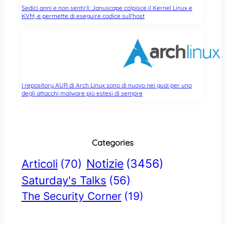
Sedici anni e non sentirli: Januscape colpisce il Kernel Linux e
KVM, e permette di eseguire codice sull’host
I repository AUR di Arch Linux sono di nuovo nei guai per uno
degli attacchi malware più estesi di sempre
Categories
Notizie
(3456)
Articoli
(70)
Saturday's Talks
(56)
The Security Corner
(19)