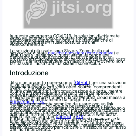
In questa emergenza COVID19, le soluzioni di chiamate
video via internet sono diventate fondamentali. In
particolare qualunque riunione, sia di famiglia che di
lavoro, è diventata virtuale, sostuita da una
videoconferenza.
Le soluzioni più usate sono Skype, Zoom (sulla cui
sicurezza c’è stata
qualche considerazione negativa
) e
Jitsi
. Oggi vi parliamo di quest’ultima, facendo una
panoramica di come funziona. E, se vi piacerà, in un
prossimo articolo vedremo anche come installarlo sui nostri
sistemi, per non dipendere da nessun cloud – ovvero non
far passare i nostri dati da sistemi sconosciuti.
Introduzione
Jitsi è un progetto open-source (
GitHub
) per una soluzione
di videoconferenza, basata su tecnologie e
implementazioni a loro volta open-source, comprendenti
XMPP, SIP e WebSocket.
In una chiamata 1 a 1, la comunicazione è diretta, mentre
con 3 o più partecipanti il server Jitsi fa da ripetitore:
riceve il flusso di ognuno e lo invia agli altri.
È disponibile all’uso tramite una piattaforma cloud messa a
disposizione direttamente dal progetto Jisti:
https://meet.jit.si/
Risulta estremamente semplice da usare: con un link
“dominio/stanza”,
chiunque
in possesso del link può
partecipare ad una chiamata video di gruppo usando solo
un browser (Chrome o Firefox, ma guardate le note finali di
questo articolo). La tecnologia usata dietro è piuttosto
articolata, ma ben nascosta dall’interfaccia web usata.
Ultima chicca: app per
Android
e
iOS
.
Sul lato della sicurezza è bene ricordarsi una cosa: se la
fase di accesso alla stanza è criptata (via HTTPS), le
comunicazioni sono dirette (stream UDP) e (per ora)
non
c’è modo
di criptarle. Ecco perché l’installazione su propri
sistemi è l’unico modo per (cercare di) assicurarsi un flusso
dati non intercettato.