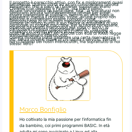
Il progetto è parecchio attivo, con fix e miglioramenti quasi
settimanali. Questo porta ad alcuni compromessi talvolta
inaspettati: fino a poco fa i browser supportati erano
Chrome (con derivati) e Firefox, ora solo il primo.
Alcune funzionalità (in particolare “blur”, la sfocatura) non
sembrano ancora sufficientemente refinite per poter
essere presentate al pubblico, mentre ad altre (vedi la
password) manca il controllo. Infine, alcune proprio non
esistono e potrebbero essere comode, come
l’impostazione di un numero massimo di partecipanti.
Rimane un ottimo punto a suo favore la possibilità di uso
personale su proprie macchine. Per le risorse necessarie,
dipende da quanti interocutori alla volta ci sono – in
particolare la banda disponibile in uscita -, ma (test
casalingo in questo periodo di COVID) un notebook di
qualche anno fa (AMD A6-3400M con 4GB di RAM) regge
tranquillamente 6 interlocutori.
Questa modalità potrà garantire una certa riservatezza in
più, senza doversi fidare di chi ospita il servizio. Perché
noi ci fidiamo dei nostri interlocutori, ma soprattutto di noi
stessi! Vero?
Marco Bonfiglio
Ho coltivato la mia passione per l’informatica fin
da bambino, coi primi programmi BASIC. In età
adulta mi sono avvicinato a Linux ed alla