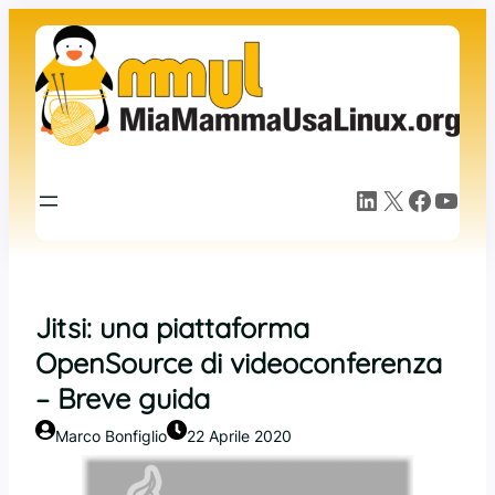
Vai
al
contenuto
LinkedIn
X
Facebook
YouTube
Jitsi: una piattaforma
OpenSource di videoconferenza
– Breve guida
Marco Bonfiglio
22 Aprile 2020