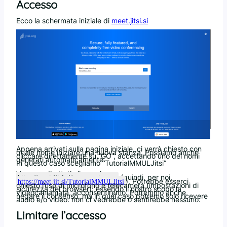
Accesso
Ecco la schermata iniziale di
meet.jitsi.si
Appena arrivati sulla pagina iniziale, ci verrà chiesto con
quale nome iniziare una nuova stanza. Possiamo anche
cliccare direttamente su “GO”, accettando uno dei nomi
generati automaticamente.
In questo caso scegliamo “TutorialMMULJitsi”
Verremo dirottati alla pagina
(quindi, per noi,
https://meet.jitsi.si/<nome_stanza>
). Potrebbe esserci
https://meet.jit.si/TutorialMMULJitsi
chiesto l’uso di microfono e telecamera (impostazioni di
sicurezza del browser): essendo il nostro scopo la
videocahiamata, acconsentiremo. Potremmo anche
negare il consenso, ma in quel caso potremo solo ricevere
audio e/o video: non ci vedrebbe o sentirebbe nessuno.
Limitare l’accesso