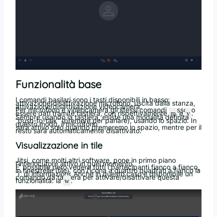
Funzionalità base
I comandi basilari sono i tasti disponibili in basso:
attivazione/disattivazione microfono, uscita dalla stanza,
attivazione/disattivazione videocamera.
Per microfono e videocamera gli stessi comandi possono
essere dati tramite tastiera, con rispettivamente
e
.
m
v
Sempre usando la tastiera, esiste una modalità definita
“push-to-talk” (premere per parlare), usando lo spazio. In
questo modo, il microfono
sarà attivo solo quando premeremo lo spazio, mentre per il
resto sarà automaticamente disattivato.
Visualizzazione in tile
Jitsi, come molti altri software, pone in primo piano
l’interlocutore attivo in quel momento.
E’ possibile però vedere tutti i partecipanti fianco a fianco,
in finestrelle (tile), con l’icona a quattro quadrati a fianco la
“i” di informazioni. Anche in questo caso è disponibile un
comando da tastiera per attivare/disattivare questa
funzionalità: la
.
w