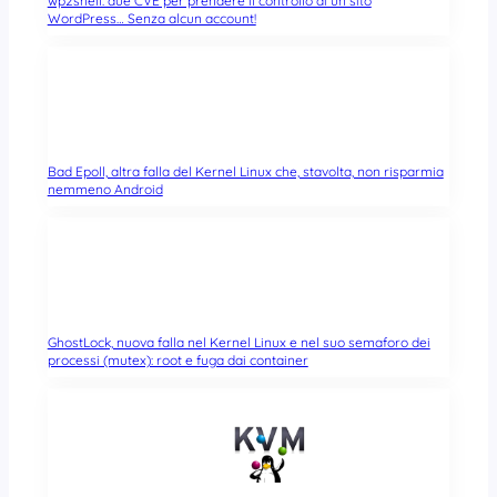
wp2shell: due CVE per prendere il controllo di un sito
WordPress… Senza alcun account!
Bad Epoll, altra falla del Kernel Linux che, stavolta, non risparmia
nemmeno Android
GhostLock, nuova falla nel Kernel Linux e nel suo semaforo dei
processi (mutex): root e fuga dai container