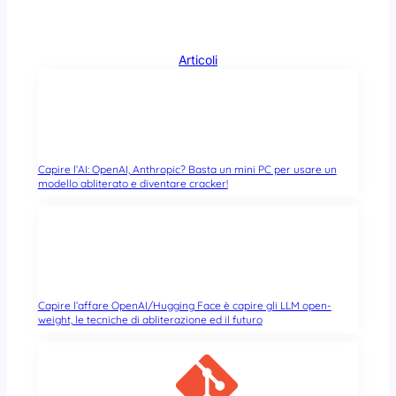
Articoli
Capire l’AI: OpenAI, Anthropic? Basta un mini PC per usare un
modello abliterato e diventare cracker!
Capire l’affare OpenAI/Hugging Face è capire gli LLM open-
weight, le tecniche di abliterazione ed il futuro