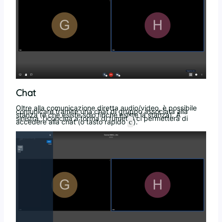
Chat
Oltre alla comunicazione diretta audio/video, è possibile
comunicare tramite una chat di gruppo associata alla
stanza (e che esiste solo finché esiste la stanza). A
sinistra, l’iconcina a forma di fumetto ci permetterà di
accedere alla chat (o tasto rapido
).
c