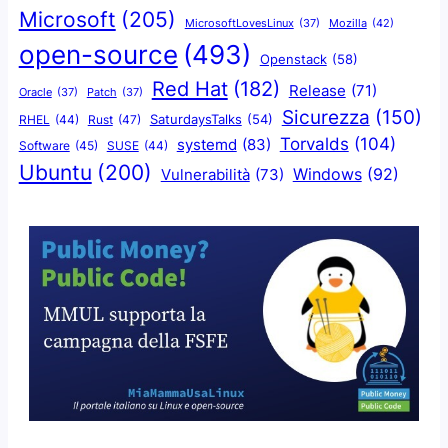
Microsoft
(205)
Mozilla
(42)
MicrosoftLovesLinux
(37)
open-source
(493)
Openstack
(58)
Red Hat
(182)
Release
(71)
Oracle
(37)
Patch
(37)
Sicurezza
(150)
SaturdaysTalks
(54)
Rust
(47)
RHEL
(44)
Torvalds
(104)
systemd
(83)
Software
(45)
SUSE
(44)
Ubuntu
(200)
Windows
(92)
Vulnerabilità
(73)