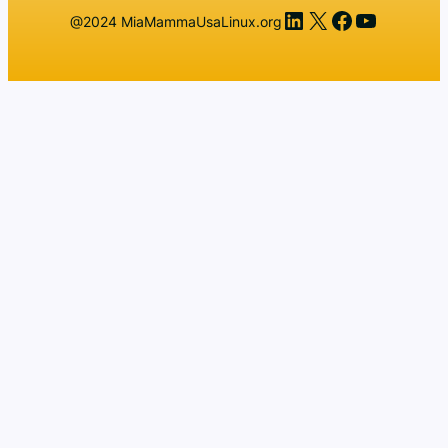
LinkedIn
X
Facebook
YouTub
@2024 MiaMammaUsaLinux.org