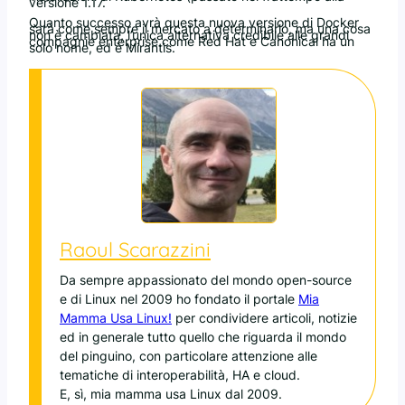
versione 1.17.
Quanto successo avrà questa nuova versione di Docker
sarà come sempre il mercato a determinarlo, ma una cosa
non è cambiata, l’unica alternativa credibile alle grandi
compagnie enterprise come Red Hat e Canonical ha un
solo nome, ed è Mirantis.
Raoul Scarazzini
Da sempre appassionato del mondo open-source
e di Linux nel 2009 ho fondato il portale
Mia
Mamma Usa Linux!
per condividere articoli, notizie
ed in generale tutto quello che riguarda il mondo
del pinguino, con particolare attenzione alle
tematiche di interoperabilità, HA e cloud.
E, sì, mia mamma usa Linux dal 2009.