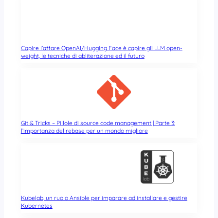
Capire l’affare OpenAI/Hugging Face è capire gli LLM open-
weight, le tecniche di abliterazione ed il futuro
Git & Tricks – Pillole di source code management | Parte 3:
l’importanza del rebase per un mondo migliore
Kubelab, un ruolo Ansible per imparare ad installare e gestire
Kubernetes