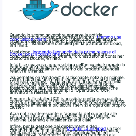
Quando lo scorso novembre apparve la notizia
dell’acquisto di Docker da parte di Mirantis,
tirammo una
conclusione chiara
: il tempo di OpenStack, almeno per
l’azienda californiana che fu pioniera di uno dei primi
sistemi di installazione completi per la piattaforma cloud,
era finito.
Mesi dopo,
leggendo l’annuncio della prima release di
Docker post acquisizione
possiamo tirare un’altra
conclusione: il tempo di Swarm, l’orchestrator di container
creato da Docker, è finito.
Infatti se una cosa appare chiara nell’annuncio è proprio la
centralità di Kubernetes (che di fatto è il vincitore della
battaglia dei container) all’interno dei progetti aziendali
relativi a Mirantis.
“Kubernetes on Windows” è l’altisonante notizia principale.
Certo, non è più una novità sentir parlare di Container su
Microsoft Windows, ma la centralità di questo tema nella
release fa riflettere. Mirantis infatti asserisce di poter
utilizzare nodi Microsoft Windows esattamente come
fossero nodi Linux tradizionali, mediante l’installer (che
aveva fatto la fortuna ai tempi di OpenStack) UCP,
arrivato alla release 3.3.0.
Sempre dall’installer UCP è possibile configurare un’altra
componente centrale dei cluster Kubernetes: Istio Ingress,
che va a rimpiazzare l’Ingress nativo di Kubernetes al fine
di esporre in maniera più sicura i servizi erogati dal proprio
cluster.
Altra notizia interessante è l’aggiunta del supporto alle
GPU, considerate utili non più soltanto per i giochi, ma
soprattutto per i calcoli complessi che coinvolgono
Machine Learning e intelligenza artificiale.
Infine, per la gestione dei deployment e degli
aggiornamenti ecco arrivare
Mirantis Launchpad
un tool
CLI che consente di gestire in maniera rapida (5 minuti,
affermano dalla presentazione) aggiornamenti ed
installazioni di Kubernetes (passato nel frattempo alla