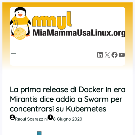
Vai
al
contenuto
LinkedIn
X
Facebook
YouTube
La prima release di Docker in era
Mirantis dice addio a Swarm per
concentrarsi su Kubernetes
Raoul Scarazzini
8 Giugno 2020