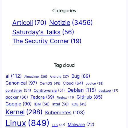
Categories
Notizie
(3456)
Articoli
(70)
Saturday's Talks
(56)
The Security Corner
(19)
Tag cloud
ai
(112)
Bug
(89)
AlmaLinux
(36)
Android
(37)
Canonical
(97)
Cloud
(64)
CentOS
(49)
codice
(38)
Debian
(115)
container
(54)
Controversia
(51)
desktop
(37)
GitHub
(85)
docker
(66)
Fedora
(69)
Firefox
(41)
Google
(90)
IBM
(58)
Intel
(58)
KDE
(45)
Kernel
(298)
Kubernetes
(103)
Linux
(849)
Malware
(72)
LTS
(37)