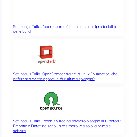
Saturday’s Talks: l’open-source è nulla senza la riproducibilità
delle build
Saturday’s Talks: OpenStack entra nella Linux Foundation, che
differenza c’è tra opportunità e ultima spiaggia?
Saturday’s Talks: l’open-source ha davvero bisogno di Dittatori?
Empatia e Dittatura sono un ossimoro, ma solo la prima ci
salverà!