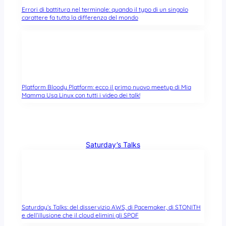
Errori di battitura nel terminale: quando il typo di un singolo
carattere fa tutta la differenza del mondo
Platform Bloody Platform: ecco il primo nuovo meetup di Mia
Mamma Usa Linux con tutti i video dei talk!
Saturday’s Talks
Saturday’s Talks: del disservizio AWS, di Pacemaker, di STONITH
e dell’illusione che il cloud elimini gli SPOF