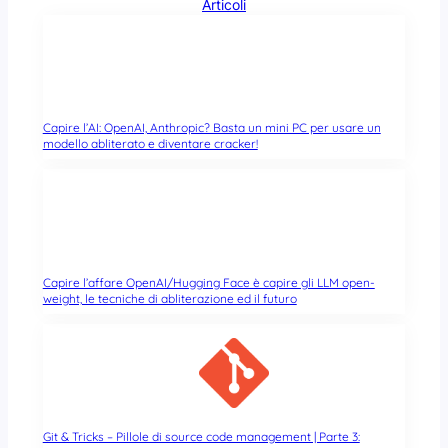
Articoli
Capire l’AI: OpenAI, Anthropic? Basta un mini PC per usare un
modello abliterato e diventare cracker!
Capire l’affare OpenAI/Hugging Face è capire gli LLM open-
weight, le tecniche di abliterazione ed il futuro
Git & Tricks – Pillole di source code management | Parte 3: