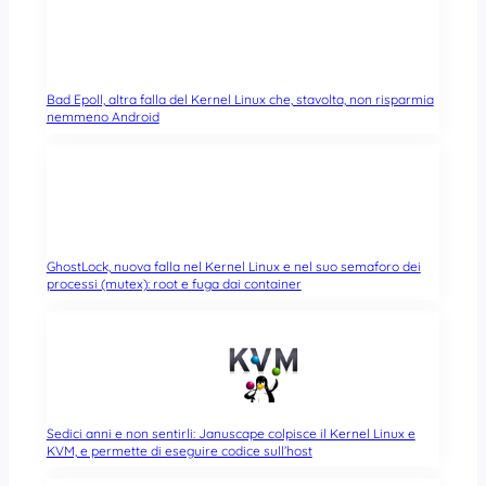
Bad Epoll, altra falla del Kernel Linux che, stavolta, non risparmia
nemmeno Android
GhostLock, nuova falla nel Kernel Linux e nel suo semaforo dei
processi (mutex): root e fuga dai container
Sedici anni e non sentirli: Januscape colpisce il Kernel Linux e
KVM, e permette di eseguire codice sull’host