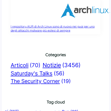
I repository AUR di Arch Linux sono di nuovo nei guai per uno
degli attacchi malware più estesi di sempre
Categories
Notizie
(3456)
Articoli
(70)
Saturday's Talks
(56)
The Security Corner
(19)
Tag cloud