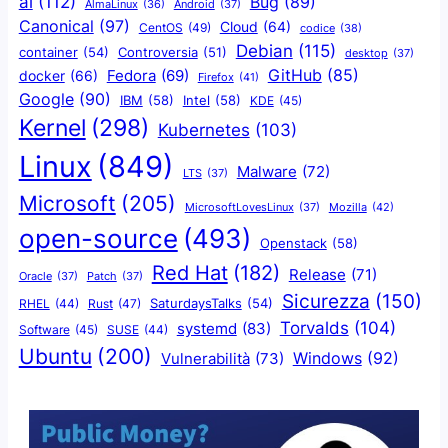
ai
(112)
Bug
(89)
AlmaLinux
(36)
Android
(37)
Canonical
(97)
Cloud
(64)
CentOS
(49)
codice
(38)
Debian
(115)
container
(54)
Controversia
(51)
desktop
(37)
GitHub
(85)
docker
(66)
Fedora
(69)
Firefox
(41)
Google
(90)
IBM
(58)
Intel
(58)
KDE
(45)
Kernel
(298)
Kubernetes
(103)
Linux
(849)
Malware
(72)
LTS
(37)
Microsoft
(205)
Mozilla
(42)
MicrosoftLovesLinux
(37)
open-source
(493)
Openstack
(58)
Red Hat
(182)
Release
(71)
Oracle
(37)
Patch
(37)
Sicurezza
(150)
SaturdaysTalks
(54)
Rust
(47)
RHEL
(44)
Torvalds
(104)
systemd
(83)
Software
(45)
SUSE
(44)
Ubuntu
(200)
Windows
(92)
Vulnerabilità
(73)