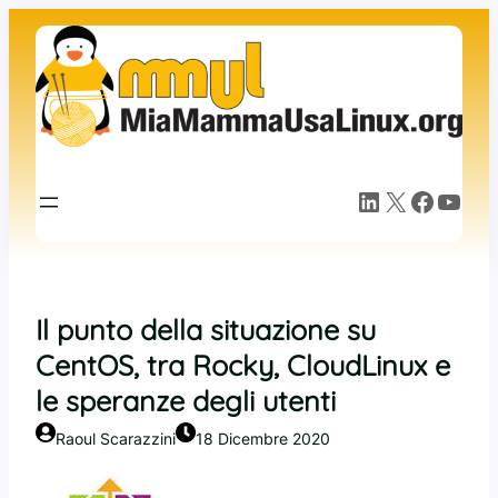
Vai
al
contenuto
LinkedIn
X
Facebook
YouTube
Il punto della situazione su
CentOS, tra Rocky, CloudLinux e
le speranze degli utenti
Raoul Scarazzini
18 Dicembre 2020