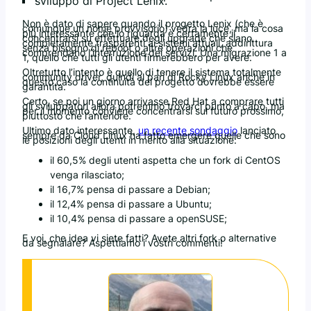
sviluppo di Project Lenix.
Non è dato di sapere quando il progetto Lenix (che è
comunque un nome provvisorio) vedrà la luce, ma la cosa
più interessante che lo riguarda è certamente il
concentrarsi su effettuare degli upgrade che siano
completamente trasparenti ai sistemi attuali, addirittura
senza bisogno di reboot o altre operazioni che
comprendano l’interruzione dei servizi. Una migrazione 1 a
1, quello che tutti gli utenti firmerebbero per avere.
Oltretutto l’intento è quello di tenere il sistema totalmente
community driver, quindi al pari di Rocky Linux anche in
questo caso la continuità del progetto dovrebbe essere
garantita.
Certo, se poi un giorno arrivasse Red Hat a comprare tutti
gli sviluppatori allora potremmo trovarci punto a capo, ma
per il momento conviene concentrarsi sul futuro prossimo,
piuttosto che l’anteriore.
Ultimo dato interessante,
un recente sondaggio
lanciato
sempre da Cloud Linux ha fatto emergere quelle che sono
le posizioni degli utenti in merito alla situazione:
il 60,5% degli utenti aspetta che un fork di CentOS
venga rilasciato;
il 16,7% pensa di passare a Debian;
il 12,4% pensa di passare a Ubuntu;
il 10,4% pensa di passare a openSUSE;
E voi, che idea vi siete fatti? Avete altri fork o alternative
da segnalare? Aspettiamo i vostri commenti!