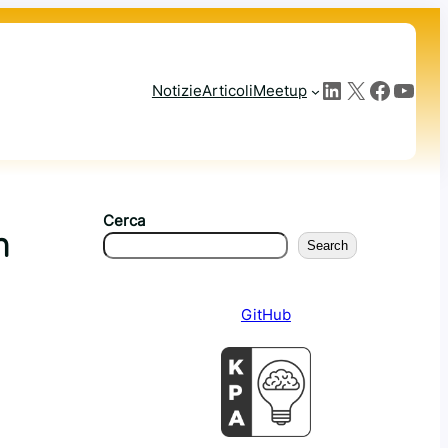
LinkedIn
X
Facebook
YouTube
Notizie
Articoli
Meetup
Cerca
n
Search
GitHub