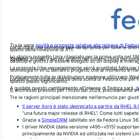
Tra le varie
novità e proposte relative alla release di Fedor
particolare che potrebbe fare da apripista per tutte le dist
quello della rimozione di X11.
Lo storico progetto Unix rilasciato per la prima volta nel
System)
, è stato il server grafico dei sistemi Linux per o
desktop e giochi) di essere eseguiti su un display e interagi
La proposta (che verosimilmente verrà accettata) fatta per l
tecnologia in virtù dell’altro progetto che al momento è rit
Praticamente tutte le distribuzioni moderne utilizzano Wa
parallela, ma la particolarità della scelta di Fedora che per 
questo passo significativo.
A guidate questo cambiamento all’interno di Fedora sarà,
d
6, anch’esso previsto per l’inizio del 2024, precisamente a 
Tre le ragioni principali menzionate nell’annuncio per giust
Il server Xorg è stato
deprecato
a partire da RHEL 9.
“una futura major release di RHEL”. Come tutti sapete
Grazie a
SimpleDRM
(abilitato sin da Fedora Linux 36
I driver NVIDIA (dalla versione v495~v515) supporta
principalmente da NVIDIA ed utilizzata nei sistemi Lin