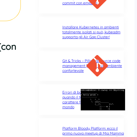
commit con empatia
Installare Kubernetes in ambienti
totalmente isolati si può, kubeadm
supporta gli Air Gap Cluster!
(con
Git & Tricks – Pillole di source code
management | Parte 1: un ambiente
confortevole
Errori di battitura nel terminale:
quando il typo di un singolo
carattere fa tutta la differenza del
mondo
Platform Bloody Platform: ecco il
primo nuovo meetup di Mia Mamma