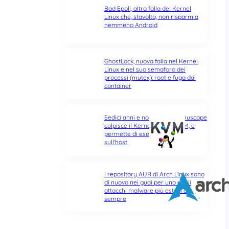
Bad Epoll, altra falla del Kernel
Linux che, stavolta, non risparmia
nemmeno Android
GhostLock, nuova falla nel Kernel
Linux e nel suo semaforo dei
processi (mutex): root e fuga dai
container
Sedici anni e non sentirli: Januscape
colpisce il Kernel Linux e KVM, e
permette di eseguire codice
sull’host
I repository AUR di Arch Linux sono
di nuovo nei guai per uno degli
attacchi malware più estesi di
sempre