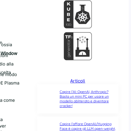
in
 ossia
X Window
zioni
io alla
scelta
che modo
Articoli
KDE Plasma
Capire l’AI: OpenAI, Anthropic?
Basta un mini PC per usare un
ta come
modello abliterato e diventare
cracker!
ta
Capire l’affare OpenAI/Hugging
iver
Face è capire gli LLM open-weight,