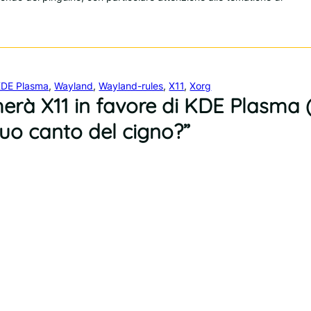
KDE Plasma
, 
Wayland
, 
Wayland-rules
, 
X11
, 
Xorg
herà X11 in favore di KDE Plasma 
suo canto del cigno?”