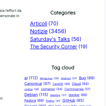
a l’effort da
Categories
personale in
Articoli
(70)
Notizie
(3456)
Saturday's Talks
(56)
The Security Corner
(19)
Tag cloud
ai
(112)
Bug
(89)
AlmaLinux
(36)
Android
(37)
Canonical
(97)
Cloud
(64)
CentOS
(49)
container
(54)
Controversia
(51)
codice
(38)
Debian
(115)
docker
(66)
desktop
(37)
o.
GitHub
(85)
Fedora
(69)
Firefox
(41)
Google
(90)