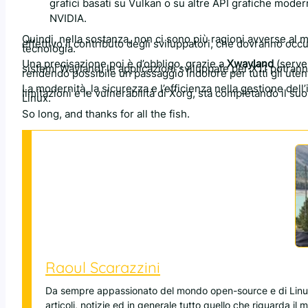
grafici basati su Vulkan o su altre API grafiche mode
NVIDIA.
Quindi, nella sostanza, non ci sono più ragioni avverse al
effettivo il contributo degli sviluppatori, che dovranno o
tecnologia.
Una precisazione poi è d’obbligo, grazie a
Xwayland
(server
sistemi Wayland) le applicazioni sviluppate per X11 potran
rendendo possibile un passaggio indolore per tutti gli utent
La modernità, la sicurezza e l’efficienza nella gestione dell
limitazioni e le vulnerabilità di Xorg, sta completando il 
Linux.
So long, and thanks for all the fish.
Raoul Scarazzini
Da sempre appassionato del mondo open-source e di Linux
articoli, notizie ed in generale tutto quello che riguarda il