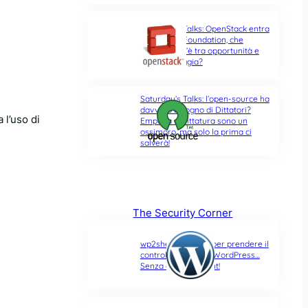
Saturday’s Talks: OpenStack entra
nella Linux Foundation, che
differenza c’è tra opportunità e
ultima spiaggia?
Saturday’s Talks: l’open-source ha
davvero bisogno di Dittatori?
 l’uso di
Empatia e Dittatura sono un
ossimoro, ma solo la prima ci
salverà!
The Security Corner
wp2shell: due CVE per prendere il
controllo di un sito WordPress…
Senza alcun account!