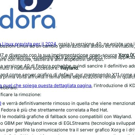
a Linux prevista per il 2024
, ossia la versione 40, ne esiste una 
ribuzioni Linux ad un cambio generazionale atteso ed inevitabile,
 1987 e divenuto con la sua implementazione open-source
Xorg (
ltre un ventennio, consentendo a programmi grafici (come applica
re con mouse, tastiera e altri dispositivi di input.
a versione 40 di Fedora potrebbe quindi sancire il definitivo add
enuto il naturale successore:
Wayland
.
yland come server grafico di default, pur mantenendo X11 come 
la prima volta affronta il tema della
deprecazione
rende in qual
a quel che spiega questa dettagliata pagina
, l’introduzione di 
febbraio.
ificare la rimozione:
0
e verrà definitivamente rimosso in quella che viene menziona
 Fedora è più che strettamente correlata a Red Hat.
) le modalità grafiche di fallback sono compatibili con Wayland.
no GBM per Wayland invece di EGLStreams (tecnologia sviluppa
ux per gestire la comunicazione tra il server grafico Xorg e i dr