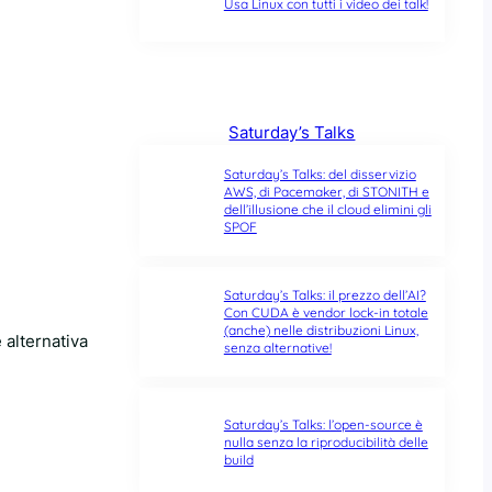
Usa Linux con tutti i video dei talk!
Saturday’s Talks
Saturday’s Talks: del disservizio
AWS, di Pacemaker, di STONITH e
dell’illusione che il cloud elimini gli
SPOF
Saturday’s Talks: il prezzo dell’AI?
Con CUDA è vendor lock-in totale
(anche) nelle distribuzioni Linux,
 alternativa
senza alternative!
Saturday’s Talks: l’open-source è
nulla senza la riproducibilità delle
build