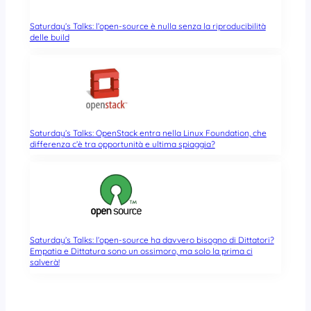
Saturday’s Talks: l’open-source è nulla senza la riproducibilità
delle build
Saturday’s Talks: OpenStack entra nella Linux Foundation, che
differenza c’è tra opportunità e ultima spiaggia?
Saturday’s Talks: l’open-source ha davvero bisogno di Dittatori?
Empatia e Dittatura sono un ossimoro, ma solo la prima ci
salverà!