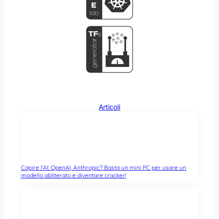
Articoli
Capire l’AI: OpenAI, Anthropic? Basta un mini PC per usare un
modello abliterato e diventare cracker!