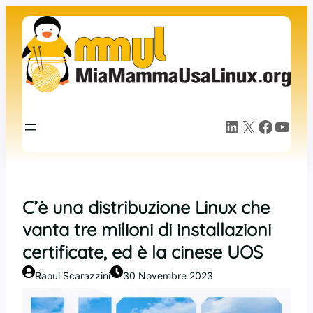
Vai
al
contenuto
LinkedIn
X
Facebook
YouTube
C’è una distribuzione Linux che
vanta tre milioni di installazioni
certificate, ed è la cinese UOS
Raoul Scarazzini
30 Novembre 2023