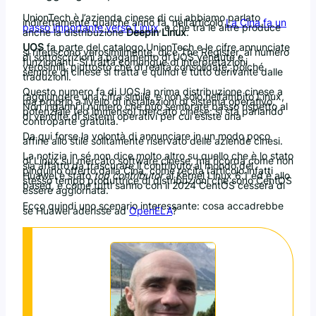
UnionTech è l’azienda cinese di cui abbiamo parlato
indirettamente qualche anno fa, nell’articolo
La Cina fa un
passo importante verso Linux
, e che tra le altre produce
anche la distribuzione
Deepin Linux
.
UOS
fa parte del catalogo UnionTech e le cifre annunciate
si riferiscono verosimilmente, dice The Register, al numero
di sottoscrizioni a pagamento di UOS vendute e
funzionanti. Si tratta comunque di interpretazioni
verosimili, piuttosto che di realtà consolidate, poiché
sempre di cinese si tratta e quindi è tutto derivante dalle
traduzioni.
Questo numero fa di UOS la prima distribuzione cinese a
raggiungere una cifra simile, e non solo nell’ambito Linux,
ma proprio a livello di installazioni di sistema operativo.
Non inganni il numero che può sembrare basso rispetto al
potenziale (ed immenso) mercato cinese: si sta parlando
di vendite di sistemi operativi per cui esiste una
controparte gratuita.
Da qui forse la volontà di annunciare in un modo poco
affine allo stile solitamente riservato delle aziende cinesi.
La notizia in sé non dice molto altro su quello che è lo stato
di Linux sul mercato software cinese, ma ricorda come non
sia affatto da trascurare il contributo al mondo del
pinguino offerto dalla Cina, come recita l’articolo infatti
Huawei è stato
top contributor
al Kernel Linux 6.1 ed è allo
stesso tempo produttrice di distribuzioni che sono CentOS
based, e come tutti sanno con il 2024 CentOS cesserà di
essere aggiornata.
Ecco quindi uno scenario interessante: cosa accadrebbe
se Huawei aderisse ad
OpenELA
?