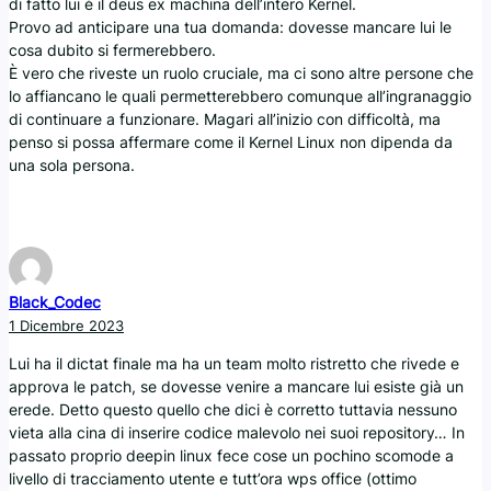
di fatto lui è il deus ex machina dell’intero Kernel.
Provo ad anticipare una tua domanda: dovesse mancare lui le
cosa dubito si fermerebbero.
È vero che riveste un ruolo cruciale, ma ci sono altre persone che
lo affiancano le quali permetterebbero comunque all’ingranaggio
di continuare a funzionare. Magari all’inizio con difficoltà, ma
penso si possa affermare come il Kernel Linux non dipenda da
una sola persona.
Black_Codec
1 Dicembre 2023
Lui ha il dictat finale ma ha un team molto ristretto che rivede e
approva le patch, se dovesse venire a mancare lui esiste già un
erede. Detto questo quello che dici è corretto tuttavia nessuno
vieta alla cina di inserire codice malevolo nei suoi repository… In
passato proprio deepin linux fece cose un pochino scomode a
livello di tracciamento utente e tutt’ora wps office (ottimo