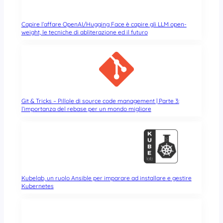
Capire l’affare OpenAI/Hugging Face è capire gli LLM open-
weight, le tecniche di abliterazione ed il futuro
Git & Tricks – Pillole di source code management | Parte 3:
l’importanza del rebase per un mondo migliore
Kubelab, un ruolo Ansible per imparare ad installare e gestire
Kubernetes