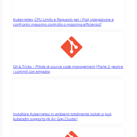
Kubernetes, CPU Limits e Requests per i Pod, spiegazione e
confronto: massimo controllo o massima efficienza?
Git & Tricks – Pillole di source code management | Parte 2: gestire
i commit con empatia
Installare Kubernetes in ambienti totalmente isolati si può,
kubeadm supporta gli Air Gap Cluster!