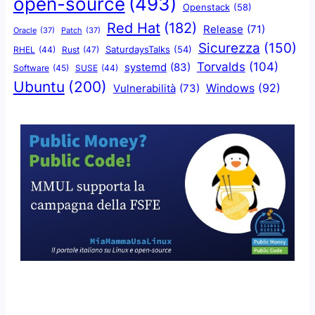
open-source
(493)
Openstack
(58)
Red Hat
(182)
Release
(71)
Oracle
(37)
Patch
(37)
Sicurezza
(150)
SaturdaysTalks
(54)
Rust
(47)
RHEL
(44)
Torvalds
(104)
systemd
(83)
Software
(45)
SUSE
(44)
Ubuntu
(200)
Windows
(92)
Vulnerabilità
(73)