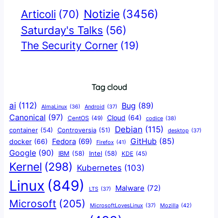
Notizie
(3456)
Articoli
(70)
Saturday's Talks
(56)
The Security Corner
(19)
Tag cloud
ai
(112)
Bug
(89)
AlmaLinux
(36)
Android
(37)
Canonical
(97)
Cloud
(64)
CentOS
(49)
codice
(38)
Debian
(115)
container
(54)
Controversia
(51)
desktop
(37)
GitHub
(85)
docker
(66)
Fedora
(69)
Firefox
(41)
Google
(90)
IBM
(58)
Intel
(58)
KDE
(45)
Kernel
(298)
Kubernetes
(103)
Linux
(849)
Malware
(72)
LTS
(37)
Microsoft
(205)
Mozilla
(42)
MicrosoftLovesLinux
(37)