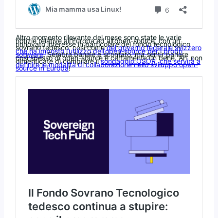
Altro momento rilevante del mese sono state le varie
notizie relative all’Europa ed all’open-source, con un
rinnovato interesse in particolare del fondo tecnologico
sovrano tedesco, così come
del governo federale svizzero
che ha imposto l’utilizzo dell’open-source per i propri
software
. Sembra banale e scontato, ma sentir parlare
così spesso di open-source è certamente un bene. Ah, non
dimenticate di compilare il
sondaggio OSOR, che servirà a
definire le modalità di collaborazione nello sviluppo open-
source in Europa
!