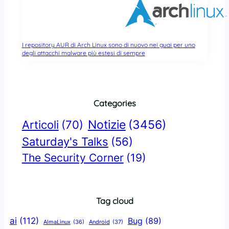
I repository AUR di Arch Linux sono di nuovo nei guai per uno
degli attacchi malware più estesi di sempre
Categories
Notizie
(3456)
Articoli
(70)
Saturday's Talks
(56)
The Security Corner
(19)
Tag cloud
ai
(112)
Bug
(89)
AlmaLinux
(36)
Android
(37)