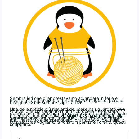
Sembra ieri che ci apprestavamo ad andare in ferie e
invece guarda, è già ora del
mmullato
di agosto, perché
bisogna essere sempre super attivi!
Una delle notizie più rilevanti del mese ha riguardato
Sun
Oracle, che sta facendo i conti con quella che è stata
definita una “migrazione di massa” da parte delle aziende
e degli sviluppatori dalla
versione JDK a pagamento alla
versione open-source OpenJDK
. I motivi sono molteplici,
ma il riassunto è sempre quello: chi troppo vuole, nulla
stringe. O se vogliamo, a furia di spennare i clienti, questi
scappano: