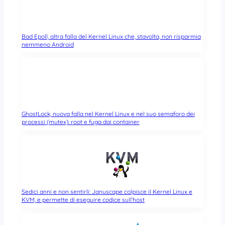
Bad Epoll, altra falla del Kernel Linux che, stavolta, non risparmia
nemmeno Android
GhostLock, nuova falla nel Kernel Linux e nel suo semaforo dei
processi (mutex): root e fuga dai container
Sedici anni e non sentirli: Januscape colpisce il Kernel Linux e
KVM, e permette di eseguire codice sull’host