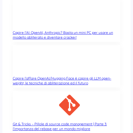
Capire l’AI: OpenAI, Anthropic? Basta un mini PC per usare un
modello abliterato e diventare cracker!
Capire l’affare OpenAI/Hugging Face è capire gli LLM open-
weight, le tecniche di abliterazione ed il futuro
Git & Tricks – Pillole di source code management | Parte 3:
l’importanza del rebase per un mondo migliore