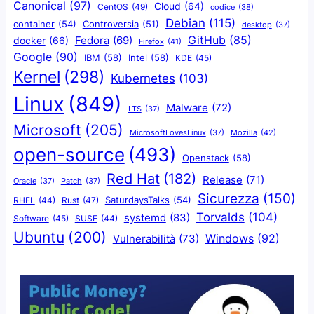
Canonical
(97)
Cloud
(64)
CentOS
(49)
codice
(38)
Debian
(115)
container
(54)
Controversia
(51)
desktop
(37)
GitHub
(85)
docker
(66)
Fedora
(69)
Firefox
(41)
Google
(90)
IBM
(58)
Intel
(58)
KDE
(45)
Kernel
(298)
Kubernetes
(103)
Linux
(849)
Malware
(72)
LTS
(37)
Microsoft
(205)
Mozilla
(42)
MicrosoftLovesLinux
(37)
open-source
(493)
Openstack
(58)
Red Hat
(182)
Release
(71)
Oracle
(37)
Patch
(37)
Sicurezza
(150)
SaturdaysTalks
(54)
Rust
(47)
RHEL
(44)
Torvalds
(104)
systemd
(83)
Software
(45)
SUSE
(44)
Ubuntu
(200)
Windows
(92)
Vulnerabilità
(73)