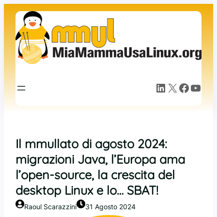
Vai
al
contenuto
LinkedIn
X
Facebook
YouTube
Il mmullato di agosto 2024:
migrazioni Java, l’Europa ama
l’open-source, la crescita del
desktop Linux e lo… SBAT!
Raoul Scarazzini
31 Agosto 2024