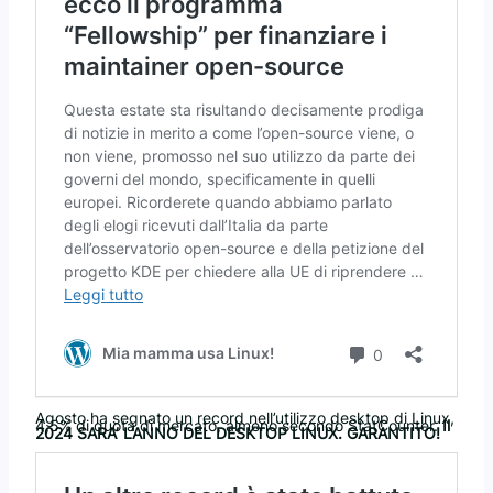
Agosto ha segnato un record nell’utilizzo desktop di Linux,
4,5% di quota di mercato, almeno secondo StatCounter.
Il
2024 SARA’ L’ANNO DEL DESKTOP LINUX. GARANTITO!