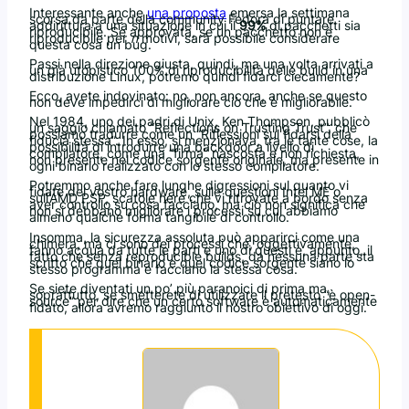
Interessante anche
una proposta
emersa la settimana
scorsa da parte della community Fedora di puntare
addirittura a una situazione in cui il
99%
di pacchetti sia
riproducibile. Se approvata, se un pacchetto non è
riproducibile per
n
motivi, sarà possibile considerare
questa cosa un bug.
Passi nella direzione giusta, quindi, ma una volta arrivati a
un già utopistico 100% di riproducibilità delle build in una
distribuzione Linux, potremo quindi fidarci ciecamente?
Ecco, avete indovinato: no, non ancora, anche se questo
non deve impedirci di migliorare ciò che è migliorabile.
Nel 1984, uno dei padri di Unix, Ken Thompson, pubblicò
un saggio chiamato “Reflections on Trusting Trust”, che
possiamo tradurre come un “Riflessioni sul fidarsi della
fiducia stessa”. In esso, si menzionava, tra le tante cose, la
possibilità di introdurre una backdoor a livello di
compilatore, come una “firma” nascosta e non richiesta,
non presente nel codice sorgente originale, ma presente in
ogni binario realizzato con lo stesso compilatore.
Potremmo anche fare lunghe digressioni sul quanto vi
fidate del vostro hardware, sulle questioni Intel ME o
sull’AMD PSP, scatole nere che vi ritrovate a bordo senza
aver controllo su cosa facciano, ma ciò non significa che
non si debbano migliorare i processi su cui abbiamo
almeno qualche forma tangibile di controllo.
Insomma, la sicurezza assoluta può apparirci come una
chimera, ma ci sono dei processi che, oggettivamente,
fanno acqua da tutte le parti e uno di questi è, appunto, il
fatto che senza reproducible builds, da nessuna parte sta
scritto che quel binario e quel codice sorgente siano lo
stesso programma e facciano la stessa cosa.
Se siete diventati un po’ più paranoici di prima ma,
soprattutto, se smetterete di utilizzare il pretesto “è open-
source” per dire che un certo software è automaticamente
fidato, allora avremo raggiunto il nostro obiettivo di oggi.