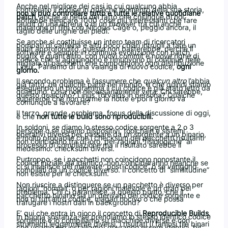
Anche nel migliore dei casi in cui qualcuno abbia
controllato il codice in qualche momento della sua storia,
non si può
controllare tutto
e tutte le relative quotidiane
patch
, anche al netto del fatto che chiunque di noi
potrebbe elencare 1000 cose più interessanti che fare
l’audit di una libreria o di un browser tra cui anche
maratone di film con Nicolas Cage o, peggio ancora, il
taglio delle unghie dei piedi.
Se anche si costituisse un intero team di ricercatori
pompati di caffeina e altri poco chiari intrugli a fare un
audit approfondito, questo non basterebbe, perché il
software è sempre in continua evoluzione con patch,
bugfix e quant’altro, con nuovi commit e nuove righe di
codice che si aggiungono e rimuovono di continuo nelle
migliaia di pacchetti che compongono ogni distribuzione
Linux. Parliamo di una valanga di nuovo codice,
ogni
giorno.
Il secondo problema è l’assumere che
qualcun altro
l’abbia
già fatto, da qualche parte nel mondo, e che quindi stiamo
eseguendo un programma il cui codice è già stato letto da
qualcuno, cosa non necessariamente vera. Chi sarebbe,
questo qualcuno? Linus Torvalds in persona? Qualche
supereroe che non dorme la notte e poi il giorno va
comunque a lavorare?
Il terzo, grande, problema, focus della discussione di oggi,
è che
non tutte le build sono riproducibili.
In soldoni, se diamo lo stesso codice sorgente a 2 o 3
persone o se usiamo dispositivi, toolchain e sistemi
operativi diversi per passare da un sorgente a un binario,
è molto probabile che i checksum dei pacchetti risultanti
non coincidano tra di loro, per ragioni “fisiologiche” al
processo di compilazione ma il risultato sarebbe il
medesimo: checksum diversi.
Purtroppo, se i pacchetti non coincidono nonostante il
codice iniziale sia identico, non coincideranno neanche se
ci si inserisce del malware “post-codice” o se vengono
compilati da un codice diverso. Il concetto di “similitudine”
non esiste per le checksum.
Non riuscire a distinguere se un pacchetto è diverso per
ragioni “normali” o per ragioni malevole è un gran bel
problema. Chi ci garantisce, a questo punto, che il
pacchetto binario sia un derivato del codice sorgente e
non di tutt’altro codice, magari nocivo o che possa
trafugare i nostri dati in background?
E’ qui che entra in gioco il concetto di
Reproducible Builds
.
In buona sostanza, se prendiamo lo stesso identico codice
sorgente e lo compiliamo su macchine diverse e con
strumenti leggermente diversi, i risultati (i famosi file binari
che usiamo e\o installiamo) dovranno essere identici, bit