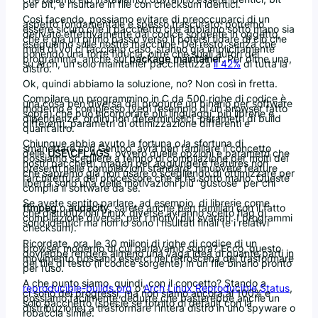
per bit, e risultare in file con checksum identici.
Così facendo, possiamo evitare di preoccuparci di un
aspetto fondamentale e spesso trascurato: potremo
essere sicuro che il pacchetto che abbiamo sotto mano sia
derivato effettivamente dal codice sorgente in oggetto,
che è già un primo passo verso il potersi fidare di ciò che
eseguiamo sulle nostre macchine. Del resto, senza che
molti di voi ci facciano caso, stanno già implicitamente
ponendo una forte fiducia, oltre che sugli autori del
programma, anche sui
package maintainer
. Per dirne una,
su Arch, un solo maintainer pacchettizza
il 42%
di tutta la
distro.
Ok, quindi abbiamo la soluzione, no? Non così in fretta.
Compilare un programmino in C da 500 righe di codice è
una cosa ben diversa dal produrre un binario per software
moderno e complesso (vedi l’esempio di un browser fatto
sopra) che può incorporare più linguaggi, più librerie e
dipendenze, ordini non deterministici, parametri di build
differenti, parametri di ottimizzazione differenti e
quant’altro.
Chiunque abbia avuto la fortuna o la sfortuna di
smanettare con Gentoo, avrà ben familiare il concetto
delle
USE\CFLAGS
, ovvero quelle opzioni e parametri che
possiamo scegliere a tempo di compilazione per molti dei
nostri pacchetti, magari per aggiungere features non
presenti nelle compilazioni standard, rimuovere feature
che sapremo già non usare o scegliendo di ottimizzare per
l’architettura del processore che si ha sotto mano. Queste
libertà sono una delle motivazioni più “gustose” per chi
compila il software da sé.
Se avete sentito parlare, ad esempio, di librerie come
ffmpeg
o
audacity,
sarete anche ben familiari con il fatto
che distribuzioni Linux diverse avranno scelto flag di
compilazione diverse, per i motivi più svariati. I programmi
sono identici ma non lo sono i risultati finali (e i relativi
checksum).
Ricordate, ora, le 30 milioni di righe di codice di un
browser moderno di cui parlavamo sopra? Ecco, questo
dovrebbe rendere almeno una vaga idea di quante parti in
movimento possano esserci nel retroscena del trasformare
dei file di testo (il codice sorgente) in un file binario pronto
per l’uso.
A che punto siamo, quindi, con il concetto? Stando a
reproducible-builds.org
o
Arch Linux Reproducible Status
,
ci sono dei progressi, ma non siamo ancora al 100% e
possiamo facilmente dedurre che basterebbe anche un
solo pacchetto (specie se fornito di default con la
distribuzione) a trasformare l’intera distro in uno spyware o
robaccia simile.