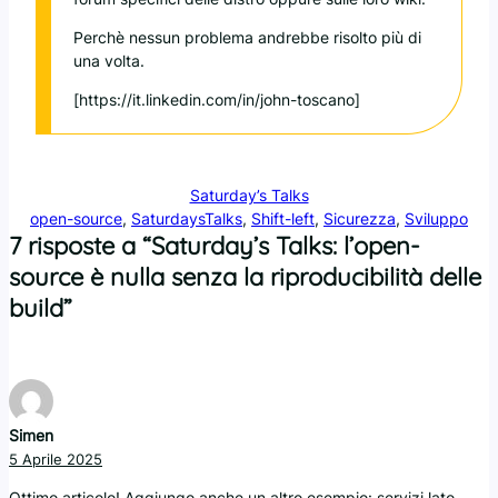
Perchè nessun problema andrebbe risolto più di
una volta.
[https://it.linkedin.com/in/john-toscano]
Saturday’s Talks
open-source
, 
SaturdaysTalks
, 
Shift-left
, 
Sicurezza
, 
Sviluppo
7 risposte a “Saturday’s Talks: l’open-
source è nulla senza la riproducibilità delle
build”
Simen
5 Aprile 2025
Ottimo articolo! Aggiungo anche un altro esempio: servizi lato