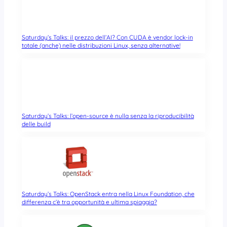
Saturday’s Talks: il prezzo dell’AI? Con CUDA è vendor lock-in
totale (anche) nelle distribuzioni Linux, senza alternative!
Saturday’s Talks: l’open-source è nulla senza la riproducibilità
delle build
Saturday’s Talks: OpenStack entra nella Linux Foundation, che
differenza c’è tra opportunità e ultima spiaggia?