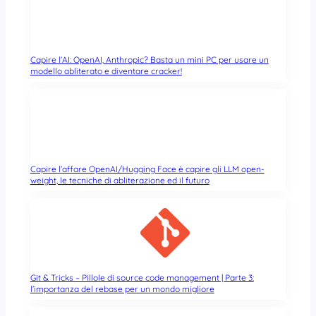
Capire l’AI: OpenAI, Anthropic? Basta un mini PC per usare un
modello abliterato e diventare cracker!
Capire l’affare OpenAI/Hugging Face è capire gli LLM open-
weight, le tecniche di abliterazione ed il futuro
Git & Tricks – Pillole di source code management | Parte 3:
l’importanza del rebase per un mondo migliore