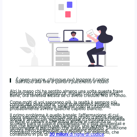
È open-source, chiunque può leggere il codice
dall’inizio alla fine e quindi il pacchetto è fidato
Alzi la mano chi ha sentito almeno una volta questa frase
pronunciata con leggerezza, magari con orgoglio nerd.
Bene, ora tenetela alzata se ci avete creduto fino in fondo.
Come molti di voi sapranno già, la realtà è sempre più
complicata della teoria. Oggi scenderemo insieme nella
tana del Bianconiglio (e se avete colto la citazione,
probabilmente avrete qualche capello bianco).
Il primo problema è quello banale: l’affermazione di cui
sopra assume che chiunque sia in grado o abbia energie,
voglia e tempo per leggersi migliaia o centinaia di migliaia
di righe di codice e che abbia anche le capacità di
scovare parti di codice problematiche o bug accidentali e
non che aggiungano una backdoor, uno spyware o un
ransomware al pacchetto che si sta installando. Situazione
ancora meno proponibile con software moderni e
complessi come Chromium e Firefox, per esempio, che
consistono in più di
30 milioni
di righe di codice
.