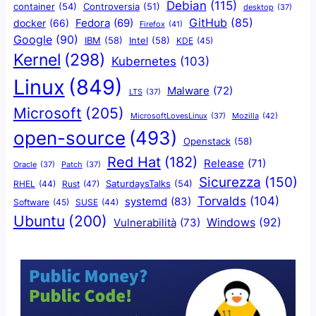
Debian
(115)
container
(54)
Controversia
(51)
desktop
(37)
GitHub
(85)
docker
(66)
Fedora
(69)
Firefox
(41)
Google
(90)
IBM
(58)
Intel
(58)
KDE
(45)
Kernel
(298)
Kubernetes
(103)
Linux
(849)
Malware
(72)
LTS
(37)
Microsoft
(205)
Mozilla
(42)
MicrosoftLovesLinux
(37)
open-source
(493)
Openstack
(58)
Red Hat
(182)
Release
(71)
Oracle
(37)
Patch
(37)
Sicurezza
(150)
SaturdaysTalks
(54)
Rust
(47)
RHEL
(44)
Torvalds
(104)
systemd
(83)
Software
(45)
SUSE
(44)
Ubuntu
(200)
Windows
(92)
Vulnerabilità
(73)