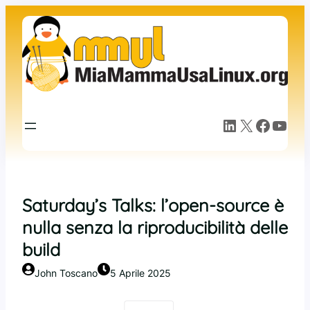
Vai
al
contenuto
LinkedIn
X
Facebook
YouTube
Saturday’s Talks: l’open-source è
nulla senza la riproducibilità delle
build
John Toscano
5 Aprile 2025