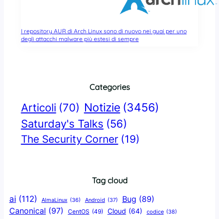
I repository AUR di Arch Linux sono di nuovo nei guai per uno
degli attacchi malware più estesi di sempre
Categories
Notizie
(3456)
Articoli
(70)
Saturday's Talks
(56)
The Security Corner
(19)
Tag cloud
ai
(112)
Bug
(89)
AlmaLinux
(36)
Android
(37)
Canonical
(97)
Cloud
(64)
CentOS
(49)
codice
(38)