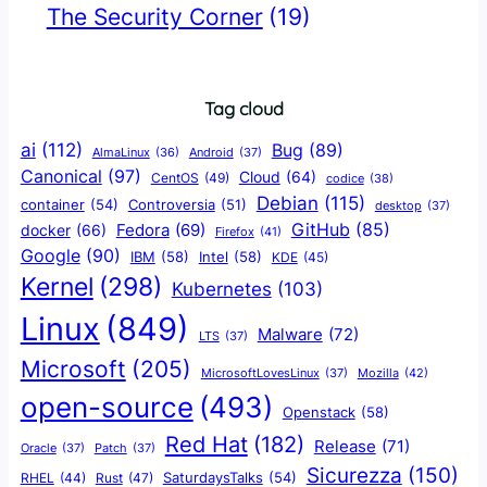
The Security Corner
(19)
Tag cloud
ai
(112)
Bug
(89)
AlmaLinux
(36)
Android
(37)
Canonical
(97)
Cloud
(64)
CentOS
(49)
codice
(38)
Debian
(115)
container
(54)
Controversia
(51)
desktop
(37)
GitHub
(85)
docker
(66)
Fedora
(69)
Firefox
(41)
Google
(90)
IBM
(58)
Intel
(58)
KDE
(45)
Kernel
(298)
Kubernetes
(103)
Linux
(849)
Malware
(72)
LTS
(37)
Microsoft
(205)
Mozilla
(42)
MicrosoftLovesLinux
(37)
open-source
(493)
Openstack
(58)
Red Hat
(182)
Release
(71)
Oracle
(37)
Patch
(37)
Sicurezza
(150)
SaturdaysTalks
(54)
Rust
(47)
RHEL
(44)