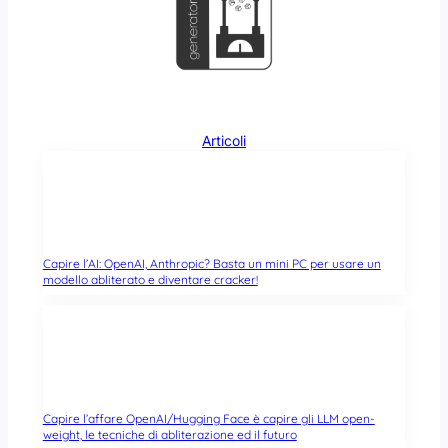
Articoli
Capire l’AI: OpenAI, Anthropic? Basta un mini PC per usare un
modello abliterato e diventare cracker!
Capire l’affare OpenAI/Hugging Face è capire gli LLM open-
weight, le tecniche di abliterazione ed il futuro