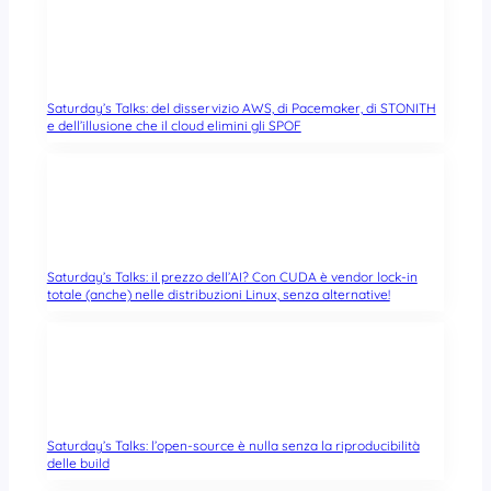
Saturday’s Talks: del disservizio AWS, di Pacemaker, di STONITH
e dell’illusione che il cloud elimini gli SPOF
Saturday’s Talks: il prezzo dell’AI? Con CUDA è vendor lock-in
totale (anche) nelle distribuzioni Linux, senza alternative!
Saturday’s Talks: l’open-source è nulla senza la riproducibilità
delle build