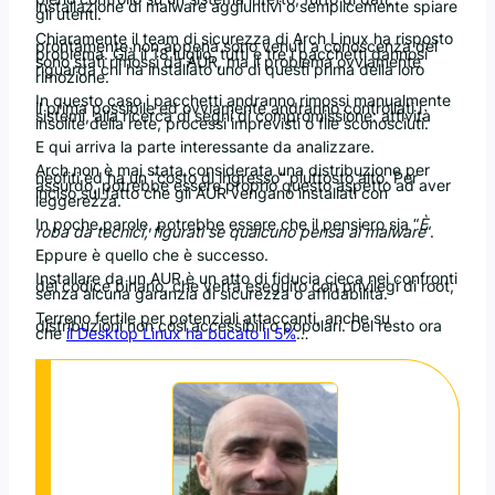
installazione di malware aggiuntivi o semplicemente spiare
gli utenti.
Chiaramente il team di sicurezza di Arch Linux ha risposto
prontamente non appena sono venuti a conoscenza del
problema. Già il 18 luglio, tutti e tre i pacchetti dannosi
sono stati rimossi da AUR, ma il problema ovviamente
riguarda chi ha installato uno di questi prima della loro
rimozione.
In questo caso i pacchetti andranno rimossi manualmente
il prima possibile ed ovviamente andranno controllati i
sistemi, alla ricerca di segni di compromissione: attività
insolite della rete, processi imprevisti o file sconosciuti.
E qui arriva la parte interessante da analizzare.
Arch non è mai stata considerata una distribuzione per
neofiti ed ha un “costo di ingresso” piuttosto alto. Per
assurdo, potrebbe essere proprio questo aspetto ad aver
inciso sul fatto che gli AUR vengano installati con
leggerezza.
In poche parole, potrebbe essere che il pensiero sia “
È
roba da tecnici, figurati se qualcuno pensa ai malware
“.
Eppure è quello che è successo.
Installare da un AUR è un atto di fiducia cieca nei confronti
del codice binario, che verrà eseguito con privilegi di root,
senza alcuna garanzia di sicurezza o affidabilità.
Terreno fertile per potenziali attaccanti, anche su
distribuzioni non così accessibili o popolari. Del resto ora
che
il Desktop Linux ha bucato il 5%
…