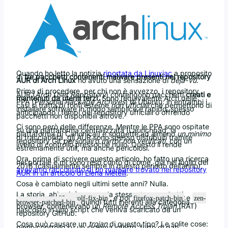
Quando ho letto la notizia
riportata da Linuxiac
a proposito
di
tre pacchetti contenenti malware presenti nei repository
AUR di Arch Linux
ho avuto una sensazione di
déjà-vu
.
Prima di procedere, per chi non è avvezzo, i repository
AUR (
Arch User Repository
) contengono pacchetti
creati e
mantenuti da utenti terzi
. Sono l’equivalente Arch delle
PPA (
Personal Package Archives
) di Ubuntu: in entrambi i
casi si tratta di fonti esterne
non ufficiali
che permettono di
installare software in modo semplice e rapido, spesso
anticipando i tempi dei repository ufficiali o offrendo
pacchetti non disponibili altrove.
Ci sono però delle differenze. Mentre le PPA sono ospitate
su una piattaforma centralizzata (Launchpad, la
piattaforma di Canonical) e soggette ad almeno
un minimo
di tracciabilità, gli AUR sono spesso distribuiti tramite
repository Git
personali
o
mirror non verificati
, con un
livello di controllo pressoché nullo. Questo li rende
estremamente utili, ma anche pericolosi.
Ora, prima di scrivere questo articolo, ho fatto una ricerca
nel portale e mi sono reso conto di come, già nel luglio del
2018 (casualmente sempre in questo periodo dell’anno),
avevamo raccontato di un malware trovato nei repository
AUR in un articolo di Elena Metelli
.
Cosa è cambiato negli ultimi sette anni? Nulla.
La storia, ahi noi, è sempre la stessa: tre pacchetti,
inizialmente
, e poi
e
librewolf-fix-bin
firefox-patch-bin
zen-
, quindi tutti inerenti alla categoria
browser-patched-bin
browser, contenevano un
Remote Access Trojan
(RAT)
nascosto in uno script che veniva scaricato da un
repository GitHub.
Cosa può causare un
trojan
di questo tipo? Le solite cose:
pieno controllo su un sistema infetto, furto di dati,