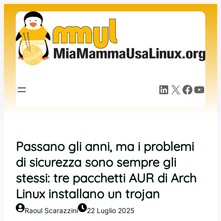
Vai
al
contenuto
LinkedIn
X
Facebook
YouTube
Passano gli anni, ma i problemi
di sicurezza sono sempre gli
stessi: tre pacchetti AUR di Arch
Linux installano un trojan
Raoul Scarazzini
22 Luglio 2025