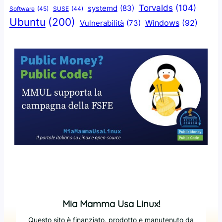
Torvalds
(104)
systemd
(83)
Software
(45)
SUSE
(44)
Ubuntu
(200)
Windows
(92)
Vulnerabilità
(73)
Mia Mamma Usa Linux!
Questo sito è finanziato, prodotto e manutenuto da