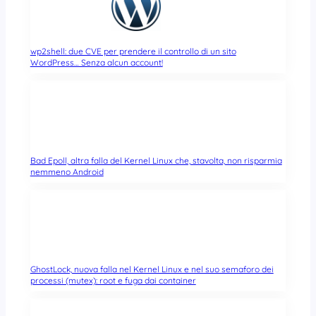
wp2shell: due CVE per prendere il controllo di un sito
WordPress… Senza alcun account!
Bad Epoll, altra falla del Kernel Linux che, stavolta, non risparmia
nemmeno Android
GhostLock, nuova falla nel Kernel Linux e nel suo semaforo dei
processi (mutex): root e fuga dai container