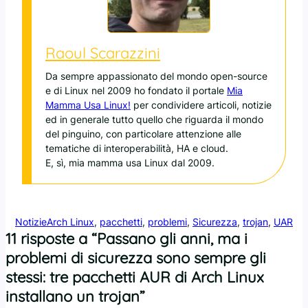
Raoul Scarazzini
Da sempre appassionato del mondo open-source
e di Linux nel 2009 ho fondato il portale
Mia
Mamma Usa Linux!
per condividere articoli, notizie
ed in generale tutto quello che riguarda il mondo
del pinguino, con particolare attenzione alle
tematiche di interoperabilità, HA e cloud.
E, sì, mia mamma usa Linux dal 2009.
Notizie
Arch Linux
, 
pacchetti
, 
problemi
, 
Sicurezza
, 
trojan
, 
UAR
11 risposte a “Passano gli anni, ma i
problemi di sicurezza sono sempre gli
stessi: tre pacchetti AUR di Arch Linux
installano un trojan”