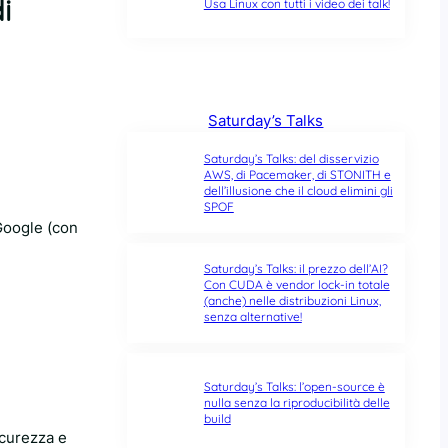
i
Usa Linux con tutti i video dei talk!
Saturday’s Talks
Saturday’s Talks: del disservizio
AWS, di Pacemaker, di STONITH e
dell’illusione che il cloud elimini gli
SPOF
 Google (con
Saturday’s Talks: il prezzo dell’AI?
Con CUDA è vendor lock-in totale
(anche) nelle distribuzioni Linux,
senza alternative!
Saturday’s Talks: l’open-source è
nulla senza la riproducibilità delle
build
icurezza e