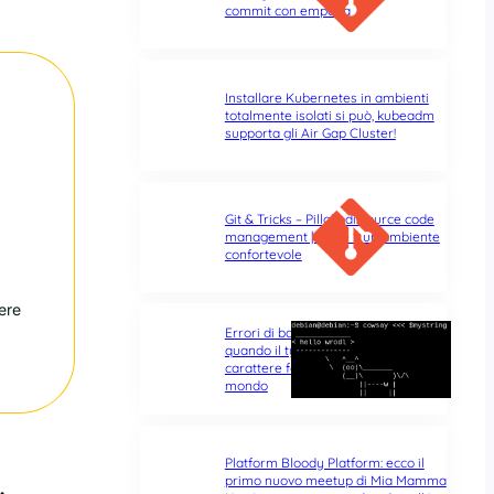
commit con empatia
Installare Kubernetes in ambienti
totalmente isolati si può, kubeadm
supporta gli Air Gap Cluster!
Git & Tricks – Pillole di source code
management | Parte 1: un ambiente
confortevole
ere
Errori di battitura nel terminale:
quando il typo di un singolo
carattere fa tutta la differenza del
mondo
Platform Bloody Platform: ecco il
primo nuovo meetup di Mia Mamma