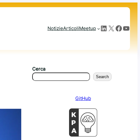
LinkedIn
X
Facebook
YouTube
Notizie
Articoli
Meetup
Cerca
Search
GitHub