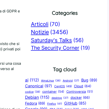
ma di GDPR e
Categories
Articoli
(70)
Notizie
(3456)
Saturday's Talks
(56)
visto che si
The Security Corner
(19)
i privati poi
arsi una cosa
Tag cloud
 verso al
ai
(112)
Bug
(89)
AlmaLinux
(36)
Android
(37)
Canonical
(97)
Cloud
(64)
CentOS
(49)
container
(54)
Controversia
(51)
codice
(38)
Debian
(115)
docker
(66)
desktop
(37)
GitHub
(85)
Fedora
(69)
Firefox
(41)
Google
(90)