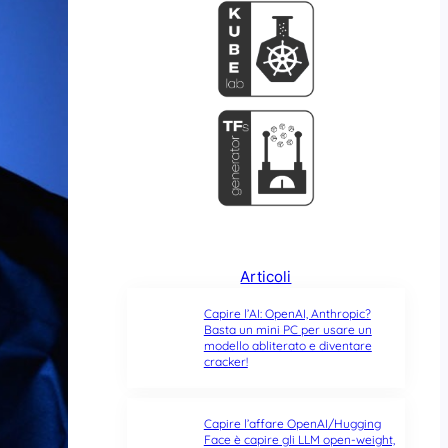
Articoli
Capire l’AI: OpenAI, Anthropic?
Basta un mini PC per usare un
modello abliterato e diventare
cracker!
Capire l’affare OpenAI/Hugging
Face è capire gli LLM open-weight,