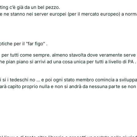
ing c'è già da un bel pezzo.
se ne stanno nei server europei (per il mercato europeo) a nor
iche per il "far figo" .
… per tutti come sempre. almeno stavolta dove veramente serve 
e pian piano si arrivi ad una cosa unica per tutti a livello di PA . (
hi si i tedeschi no … e poi ogni stato membro comincia a svilupp
 sarà capito proprio nulla e non si andrà da nessuna parte se non