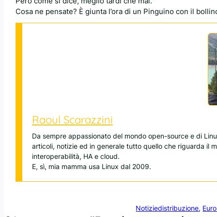
Però come si dice, meglio tardi che mai.
Cosa ne pensate? È giunta l’ora di un Pinguino con il bollino 
Raoul Scarazzini
Da sempre appassionato del mondo open-source e di Linux
articoli, notizie ed in generale tutto quello che riguarda il
interoperabilità, HA e cloud.
E, sì, mia mamma usa Linux dal 2009.
Notizie
distribuzione
, 
Euro