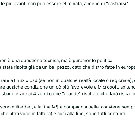
te più avanti non può essere eliminata, a meno di "castrarsi"
 non è una questione tecnica, ma è puramente politica.
stata risolta già da un bel pezzo, dato che distro fatte in euro
are a linux o bsd (se non in qualche realtà locale o regionale), e
are qualche condizione un pò più favorevole a Microsoft, agitan
ò sbandierare ai 4 venti come "grande" risultato che farà risparmi
, sono miliardari, alla fine M$ e compagnia bella, conviene sempre
 altra voce in fattura) e così alla fine, sono tutti contenti.