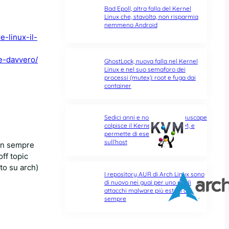
Bad Epoll, altra falla del Kernel
Linux che, stavolta, non risparmia
nemmeno Android
-linux-il-
e-davvero/
GhostLock, nuova falla nel Kernel
Linux e nel suo semaforo dei
processi (mutex): root e fuga dai
container
Sedici anni e non sentirli: Januscape
colpisce il Kernel Linux e KVM, e
permette di eseguire codice
sull’host
son sempre
ff topic
ato su arch)
I repository AUR di Arch Linux sono
di nuovo nei guai per uno degli
attacchi malware più estesi di
sempre