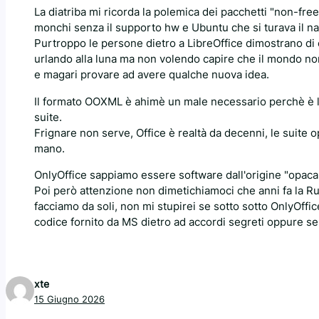
La diatriba mi ricorda la polemica dei pacchetti "non-fre
monchi senza il supporto hw e Ubuntu che si turava il n
Purtroppo le persone dietro a LibreOffice dimostrano di 
urlando alla luna ma non volendo capire che il mondo no
e magari provare ad avere qualche nuova idea.
Il formato OOXML è ahimè un male necessario perchè è l'u
suite.
Frignare non serve, Office è realtà da decenni, le suite o
mano.
OnlyOffice sappiamo essere software dall'origine "opaca
Poi però attenzione non dimetichiamoci che anni fa la Rus
facciamo da soli, non mi stupirei se sotto sotto OnlyOffi
codice fornito da MS dietro ad accordi segreti oppure se
xte
15 Giugno 2026