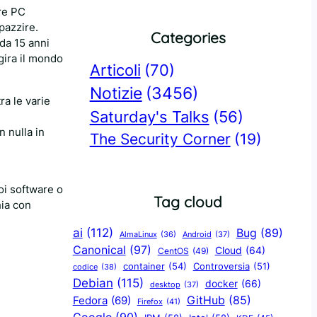
ere PC
pazzire.
Categories
da 15 anni
gira il mondo
Articoli
(70)
Notizie
(3456)
a le varie
Saturday's Talks
(56)
n nulla in
The Security Corner
(19)
oi software o
Tag cloud
hia con
ai
(112)
Bug
(89)
AlmaLinux
(36)
Android
(37)
Canonical
(97)
Cloud
(64)
CentOS
(49)
container
(54)
Controversia
(51)
codice
(38)
Debian
(115)
docker
(66)
desktop
(37)
GitHub
(85)
Fedora
(69)
Firefox
(41)
Google
(90)