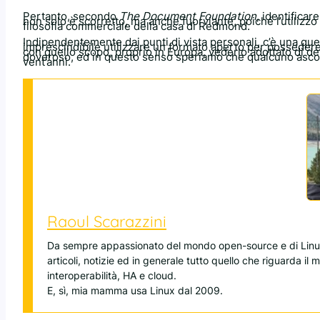
Pertanto, secondo
The Document Foundation
, identificar
non solo è scorretto, ma anche fuorviante, poiché l’utilizzo
filosofia commerciale della casa di Redmond.
Indipendentemente dai punti di vista personali, c’è una que
imprescindibile utilizzare un formato aperto per possedere
con quello scopo, proprio in Europa, vederlo adottato di d
doveroso, ed in questo senso speriamo che qualcuno ascolti
vent’anni.
Raoul Scarazzini
Da sempre appassionato del mondo open-source e di Linux
articoli, notizie ed in generale tutto quello che riguarda il
interoperabilità, HA e cloud.
E, sì, mia mamma usa Linux dal 2009.