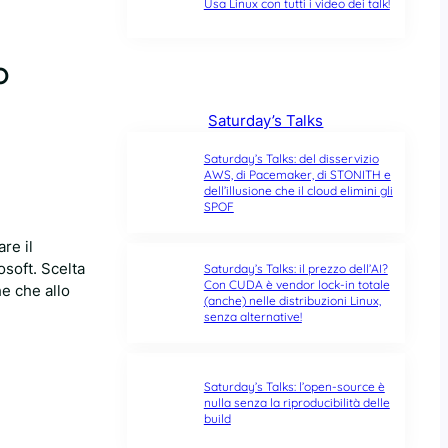
Usa Linux con tutti i video dei talk!
o
Saturday’s Talks
Saturday’s Talks: del disservizio
AWS, di Pacemaker, di STONITH e
dell’illusione che il cloud elimini gli
SPOF
re il
osoft. Scelta
Saturday’s Talks: il prezzo dell’AI?
Con CUDA è vendor lock-in totale
e che allo
(anche) nelle distribuzioni Linux,
senza alternative!
Saturday’s Talks: l’open-source è
nulla senza la riproducibilità delle
build