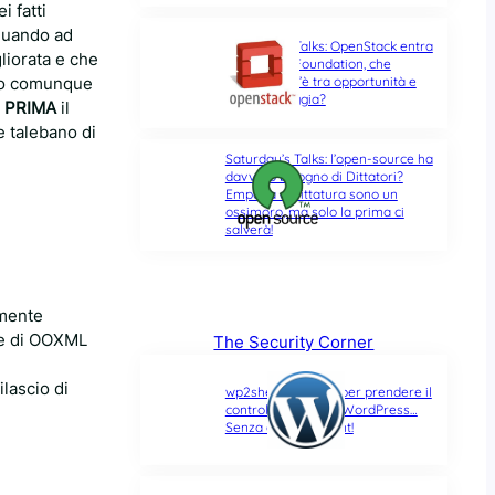
i fatti
inuando ad
Saturday’s Talks: OpenStack entra
liorata e che
nella Linux Foundation, che
, o comunque
differenza c’è tra opportunità e
ultima spiaggia?
a
PRIMA
il
e talebano di
Saturday’s Talks: l’open-source ha
davvero bisogno di Dittatori?
Empatia e Dittatura sono un
ossimoro, ma solo la prima ci
salverà!
rmente
ce di OOXML
The Security Corner
lascio di
wp2shell: due CVE per prendere il
controllo di un sito WordPress…
Senza alcun account!