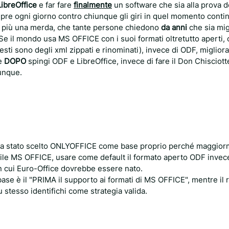
LibreOffice
e far fare
finalmente
un software che sia alla prova de
empre ogni giorno contro chiunque gli giri in quel momento cont
i più una merda, che tante persone chiedono
da anni
che sia mig
 Se il mondo usa MS OFFICE con i suoi formati oltretutto aperti
sti sono degli xml zippati e rinominati), invece di ODF, miglior
 e
DOPO
spingi ODF e LibreOffice, invece di fare il Don Chisciott
unque.
 sia stato scelto ONLYOFFICE come base proprio perché maggio
i file MS OFFICE, usare come default il formato aperto ODF inve
con cui Euro-Office dovrebbe essere nato.
e è il "PRIMA il supporto ai formati di MS OFFICE", mentre il ri
 stesso identifichi come strategia valida.