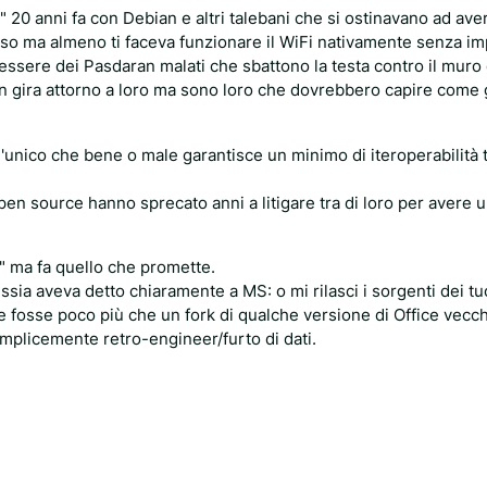
e" 20 anni fa con Debian e altri talebani che si ostinavano ad av
aso ma almeno ti faceva funzionare il WiFi nativamente senza im
essere dei Pasdaran malati che sbattono la testa contro il muro 
n gira attorno a loro ma sono loro che dovrebbero capire come 
nico che bene o male garantisce un minimo di iteroperabilità tr
pen source hanno sprecato anni a litigare tra di loro per avere u
" ma fa quello che promette.
sia aveva detto chiaramente a MS: o mi rilasci i sorgenti dei tu
ce fosse poco più che un fork di qualche versione di Office vecc
mplicemente retro-engineer/furto di dati.