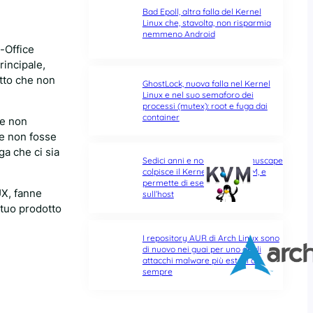
Bad Epoll, altra falla del Kernel
Linux che, stavolta, non risparmia
nemmeno Android
-Office
rincipale,
tto che non
GhostLock, nuova falla nel Kernel
Linux e nel suo semaforo dei
processi (mutex): root e fuga dai
container
 e non
ce non fosse
ga che ci sia
Sedici anni e non sentirli: Januscape
colpisce il Kernel Linux e KVM, e
permette di eseguire codice
UX, fanne
sull’host
 tuo prodotto
I repository AUR di Arch Linux sono
di nuovo nei guai per uno degli
attacchi malware più estesi di
sempre