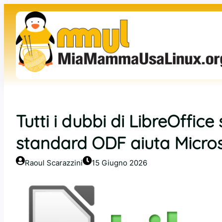
Vai
al
contenuto
Tutti i dubbi di LibreOffice
standard ODF aiuta Microso
Raoul Scarazzini
15 Giugno 2026