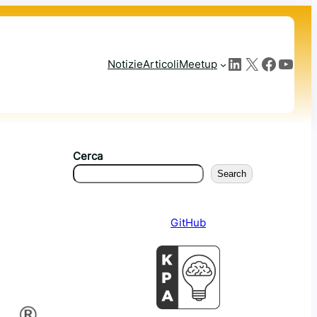
LinkedIn
X
Facebook
YouTube
Notizie
Articoli
Meetup
Cerca
Search
GitHub