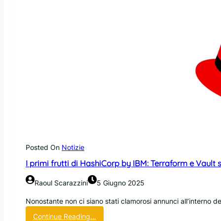
a
l
c
o
m
m
a
c
q
u
i
s
i
s
c
Posted On
Notizie
e
I primi frutti di HashiCorp by IBM: Terraform e Vault
A
r
Raoul Scarazzini
5 Giugno 2025
d
u
Nonostante non ci siano stati clamorosi annunci all’interno d
i
:
Continue Reading…
n