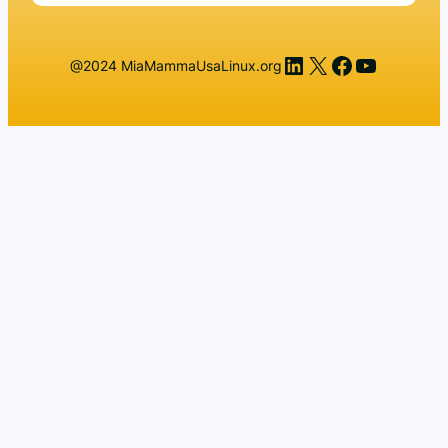
LinkedIn
X
Facebook
YouTub
@2024 MiaMammaUsaLinux.org