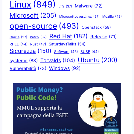
Linux
(849)
Malware
(72)
LTS
(37)
Microsoft
(205)
Mozilla
(42)
MicrosoftLovesLinux
(37)
open-source
(493)
Openstack
(58)
Red Hat
(182)
Release
(71)
Oracle
(37)
Patch
(37)
SaturdaysTalks
(54)
Rust
(47)
RHEL
(44)
Sicurezza
(150)
Software
(45)
SUSE
(44)
Ubuntu
(200)
Torvalds
(104)
systemd
(83)
Windows
(92)
Vulnerabilità
(73)