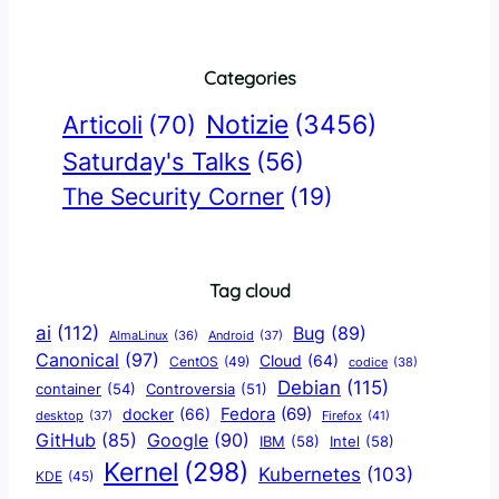
Categories
Notizie
(3456)
Articoli
(70)
Saturday's Talks
(56)
The Security Corner
(19)
Tag cloud
ai
(112)
Bug
(89)
AlmaLinux
(36)
Android
(37)
Canonical
(97)
Cloud
(64)
CentOS
(49)
codice
(38)
Debian
(115)
container
(54)
Controversia
(51)
docker
(66)
Fedora
(69)
Firefox
(41)
desktop
(37)
Google
(90)
GitHub
(85)
IBM
(58)
Intel
(58)
Kernel
(298)
Kubernetes
(103)
KDE
(45)