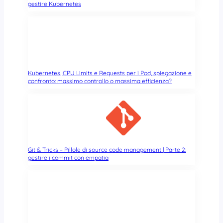
gestire Kubernetes
:
l
’
a
c
q
u
Kubernetes, CPU Limits e Requests per i Pod, spiegazione e
i
confronto: massimo controllo o massima efficienza?
s
i
z
i
o
n
Git & Tricks – Pillole di source code management | Parte 2:
e
gestire i commit con empatia
d
a
p
a
r
t