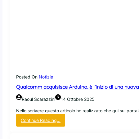
Posted On
Notizie
Qualcomm acquisisce Arduino, è l’inizio di una nuova
Raoul Scarazzini
14 Ottobre 2025
Nello scrivere questo articolo ho realizzato che qui sul port
:
Continue Reading…
Q
u