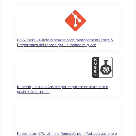
s
c
a
l
a
b
i
Git & Tricks – Pillole di source code management | Parte 3:
l’importanza del rebase per un mondo migliore
l
e
Kubelab, un ruolo Ansible per imparare ad installare e
gestire Kubernetes
Kubernetes, CPU Limits e Requests per i Pod, spiegazione e