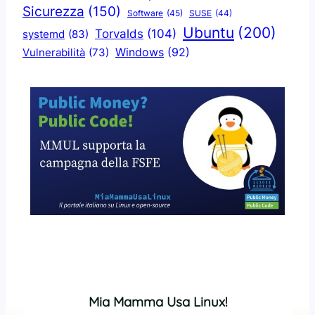
Sicurezza
(150)
Software
(45)
SUSE
(44)
Ubuntu
(200)
Torvalds
(104)
systemd
(83)
Windows
(92)
Vulnerabilità
(73)
Mia Mamma Usa Linux!