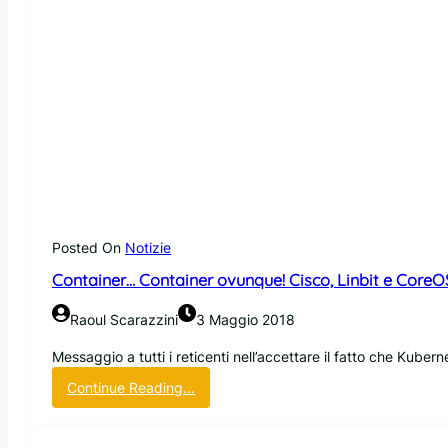
Posted On
Notizie
Container… Container ovunque! Cisco, Linbit e CoreO
Raoul Scarazzini
3 Maggio 2018
Messaggio a tutti i reticenti nell’accettare il fatto che Kub
:
Continue Reading…
C
o