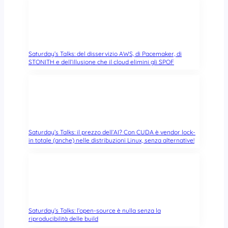
Saturday’s Talks: del disservizio AWS, di Pacemaker, di
STONITH e dell’illusione che il cloud elimini gli SPOF
Saturday’s Talks: il prezzo dell’AI? Con CUDA è vendor lock-
in totale (anche) nelle distribuzioni Linux, senza alternative!
Saturday’s Talks: l’open-source è nulla senza la
riproducibilità delle build