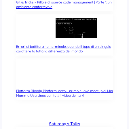
Git & Tricks – Pillole di source code management | Parte 1: un
ambiente confortevole
Errori di battitura nel terminale: quando il typo di un singolo
carattere fa tutta la differenza del mondo
Platform Bloody Platform: ecco il primo nuovo meetup di Mia
Mamma Usa Linux con tutti i video dei talk!
Saturday’s Talks