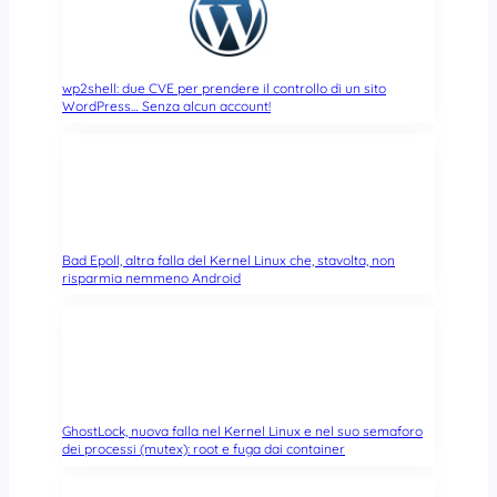
wp2shell: due CVE per prendere il controllo di un sito
WordPress… Senza alcun account!
Bad Epoll, altra falla del Kernel Linux che, stavolta, non
risparmia nemmeno Android
GhostLock, nuova falla nel Kernel Linux e nel suo semaforo
dei processi (mutex): root e fuga dai container