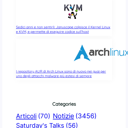
Sedici anni e non sentirli: Januscape colpisce il Kernel Linux
e KVM, e permette di eseguire codice sull’host
I repository AUR di Arch Linux sono di nuovo nei guai per
uno degli attacchi malware più estesi di sempre
Categories
Notizie
(3456)
Articoli
(70)
Saturday's Talks
(56)