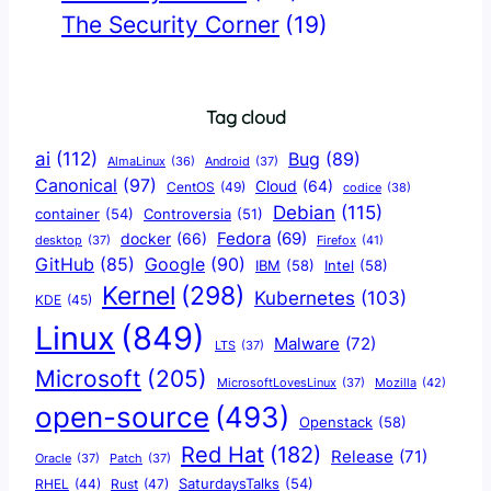
The Security Corner
(19)
Tag cloud
ai
(112)
Bug
(89)
AlmaLinux
(36)
Android
(37)
Canonical
(97)
Cloud
(64)
CentOS
(49)
codice
(38)
Debian
(115)
container
(54)
Controversia
(51)
docker
(66)
Fedora
(69)
Firefox
(41)
desktop
(37)
Google
(90)
GitHub
(85)
IBM
(58)
Intel
(58)
Kernel
(298)
Kubernetes
(103)
KDE
(45)
Linux
(849)
Malware
(72)
LTS
(37)
Microsoft
(205)
Mozilla
(42)
MicrosoftLovesLinux
(37)
open-source
(493)
Openstack
(58)
Red Hat
(182)
Release
(71)
Oracle
(37)
Patch
(37)
SaturdaysTalks
(54)
Rust
(47)
RHEL
(44)