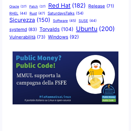
Red Hat
(182)
Release
(71)
Oracle
(37)
Patch
(37)
SaturdaysTalks
(54)
Rust
(47)
RHEL
(44)
Sicurezza
(150)
Software
(45)
SUSE
(44)
Ubuntu
(200)
Torvalds
(104)
systemd
(83)
Windows
(92)
Vulnerabilità
(73)