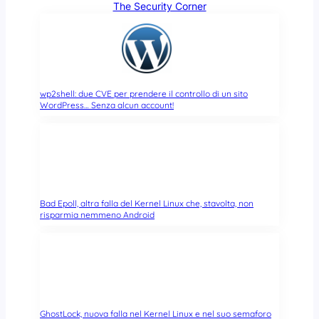
The Security Corner
wp2shell: due CVE per prendere il controllo di un sito
WordPress… Senza alcun account!
Bad Epoll, altra falla del Kernel Linux che, stavolta, non
risparmia nemmeno Android
GhostLock, nuova falla nel Kernel Linux e nel suo semaforo