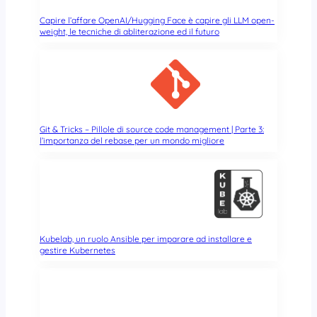
Capire l’affare OpenAI/Hugging Face è capire gli LLM open-
weight, le tecniche di abliterazione ed il futuro
Git & Tricks – Pillole di source code management | Parte 3:
l’importanza del rebase per un mondo migliore
Kubelab, un ruolo Ansible per imparare ad installare e
gestire Kubernetes