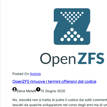
e
c
l
n
e
a
Z
,
v
F
a
e
S
r
r
p
r
s
r
i
i
o
v
o
n
a
n
t
a
e
o
1
2
a
2
.
l
c
1
l
o
.
a
Posted On
Notizie
n
0
v
O
OpenZFS rimuove i termini offensivi dal codice
e
p
r
e
Elena Metelli
15 Giugno 2020
s
n
i
Z
No, stavolta non si tratta di pulire il codice dai soliti comment
o
F
lasciati da qualche sviluppatore nel corso degli anni ma di u