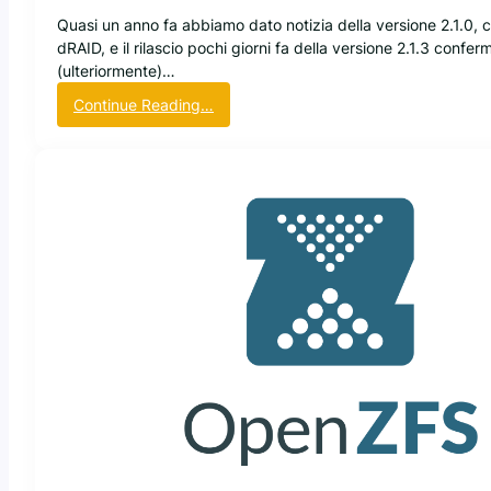
f
Quasi un anno fa abbiamo dato notizia della versione 2.1.0, c
i
dRAID, e il rilascio pochi giorni fa della versione 2.1.3 confer
l
(ulteriormente)…
e
:
Continue Reading…
s
O
y
p
s
e
t
n
e
Z
m
F
L
S
i
p
n
r
u
o
x
s
:
e
a
g
n
u
c
e
h
:
e