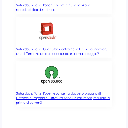
Saturday’s Talks: l’open-source è nulla senza la
riproducibilità delle build
Saturday’s Talks: OpenStack entra nella Linux Foundation,
che differenza c’è tra opportunità e ultima spiaggia?
Saturday’s Talks: l’open-source ha davvero bisogno di
Dittatori? Empatia e Dittatura sono un ossimoro, ma solo la
prima ci salverà!