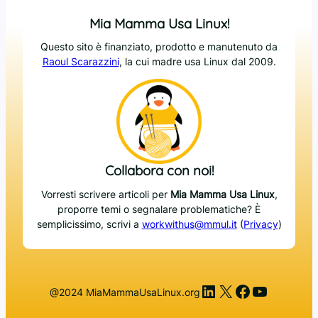
Mia Mamma Usa Linux!
Questo sito è finanziato, prodotto e manutenuto da
Raoul Scarazzini
, la cui madre usa Linux dal 2009.
Collabora con noi!
Vorresti scrivere articoli per
Mia Mamma Usa Linux
,
proporre temi o segnalare problematiche? È
semplicissimo, scrivi a
workwithus@mmul.it
(
Privacy
)
LinkedIn
X
Facebook
YouTub
@2024 MiaMammaUsaLinux.org