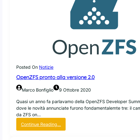
S
s
à
,
s
r
i
o
i
l
c
s
s
o
o
i
s
l
s
t
t
t
a
o
e
n
m
t
a
Posted On
Notizie
e
N
:
OpenZFS pronto alla versione 2.0
A
r
S
i
Marco Bonfiglio
9 Ottobre 2020
O
l
p
a
Quasi un anno fa parlavamo della OpenZFS Developer Summi
e
s
dove le novità annunciate furono fondamentalemte tre: il c
n
c
da ZFS on…
S
i
:
Continue Reading…
o
a
O
u
t
p
r
a