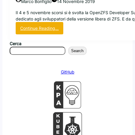
Marco Bonfiglio
14 Novembre 2019
n
i
Il 4 e 5 novembre scorsi si è svolta la OpenZFS Developer S
o
dedicato agli sviluppatori della versione libera di ZFS. E da
f
:
Continue Reading…
f
O
e
p
n
Cerca
e
s
Search
n
i
Z
v
F
i
GitHub
S
d
a
a
n
l
n
c
u
o
n
d
c
i
i
c
a
e
l