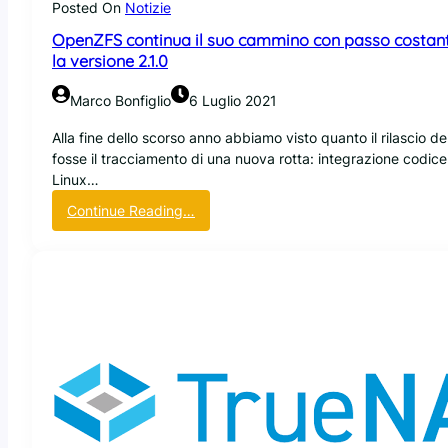
r
Posted On
Notizie
O
i
p
OpenZFS continua il suo cammino con passo costante
l
e
la versione 2.1.0
a
n
s
Z
Marco Bonfiglio
6 Luglio 2021
c
F
i
S
Alla fine dello scorso anno abbiamo visto quanto il rilascio de
a
h
fosse il tracciamento di una nuova rotta: integrazione codic
t
a
Linux…
a
a
:
Continue Reading…
l
v
O
a
u
p
v
t
e
e
o
n
r
u
Z
s
n
F
i
p
S
o
r
c
n
o
o
e
b
n
2
l
t
.