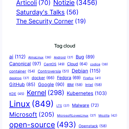
Notizie
(3456)
Articoli
(70)
Saturday's Talks
(56)
The Security Corner
(19)
Tag cloud
ai
(112)
Bug
(89)
AlmaLinux
(36)
Android
(37)
Canonical
(97)
Cloud
(64)
CentOS
(49)
codice
(38)
Debian
(115)
container
(54)
Controversia
(51)
docker
(66)
Fedora
(69)
Firefox
(41)
desktop
(37)
Google
(90)
GitHub
(85)
IBM
(58)
Intel
(58)
Kernel
(298)
Kubernetes
(103)
KDE
(45)
Linux
(849)
Malware
(72)
LTS
(37)
Microsoft
(205)
Mozilla
(42)
MicrosoftLovesLinux
(37)
open-source
(493)
Openstack
(58)