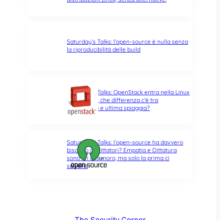
Saturday’s Talks: l’open-source è nulla senza
la riproducibilità delle build
Saturday’s Talks: OpenStack entra nella Linux
Foundation, che differenza c’è tra
opportunità e ultima spiaggia?
Saturday’s Talks: l’open-source ha davvero
bisogno di Dittatori? Empatia e Dittatura
sono un ossimoro, ma solo la prima ci
salverà!
The Security Corner