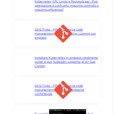
Kubernetes, CPU Limits e Requests per i Pod,
spiegazione e confronto: massimo controllo o
massima efficienza?
Git & Tricks – Pillole di source code
management | Parte 2: gestire i commit con
empatia
Installare Kubernetes in ambienti totalmente
isolati si può, kubeadm supporta gli Air Gap
Cluster!
Git & Tricks – Pillole di source code
management | Parte 1: un ambiente
confortevole
Errori di battitura nel terminale: quando il