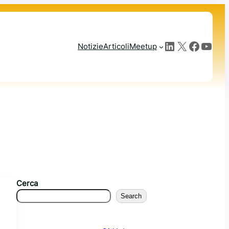
LinkedIn
X
Facebook
YouTube
Notizie
Articoli
Meetup
Cerca
Search