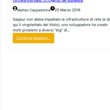
D
e
25 Marzo 2016
Matteo Cappadonna
b
i
Seppur non abbia impattato le infrastrutture di rete (e d
a
qui il virgolettato del titolo), uno sviluppatore ha creato
n
molti problemi a diversi “big” di…
p
:
Continue Reading…
e
U
r
n
l
o
a
s
g
v
e
i
s
l
t
u
i
p
o
p
n
a
e
t
d
o