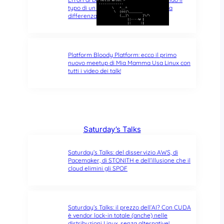
typo di un singolo carattere fa tutta la
differenza del mondo
Platform Bloody Platform: ecco il primo
nuovo meetup di Mia Mamma Usa Linux con
tutti i video dei talk!
Saturday’s Talks
Saturday’s Talks: del disservizio AWS, di
Pacemaker, di STONITH e dell’illusione che il
cloud elimini gli SPOF
Saturday’s Talks: il prezzo dell’AI? Con CUDA
è vendor lock-in totale (anche) nelle
distribuzioni Linux, senza alternative!