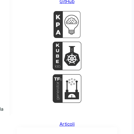
GitHub
la
Articoli