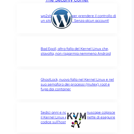
wp2shell: due CVE per prendere il controllo di
un sito WordPress… Senza alcun account!
Bad Epoll, altra falla del Kernel Linux che,
stavolta, non risparmia nemmeno Android
GhostLock, nuova falla nel Kernel Linux e nel
suo semaforo dei processi (mutex): root e
fuga dai container
Sedici anni e non sentirli: Januscape colpisce
il Kernel Linux e KVM, e permette di eseguire
codice sull’host