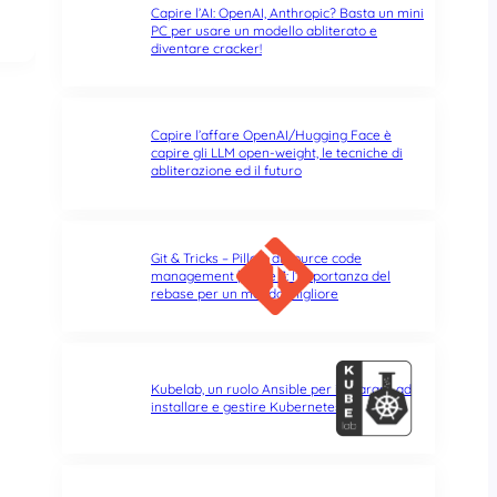
Capire l’AI: OpenAI, Anthropic? Basta un mini
PC per usare un modello abliterato e
diventare cracker!
Capire l’affare OpenAI/Hugging Face è
capire gli LLM open-weight, le tecniche di
abliterazione ed il futuro
Git & Tricks – Pillole di source code
management | Parte 3: l’importanza del
rebase per un mondo migliore
Kubelab, un ruolo Ansible per imparare ad
installare e gestire Kubernetes