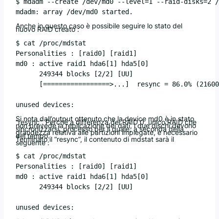
$ mdadm --create /dev/md0 --level=1 --raid-disks=2 /
Anche in questo caso è possibile seguire lo stato del
nuovo RAID creato :
$ cat /proc/mdstat

Personalities : [raid0] [raid1]

md0 : active raid1 hda6[1] hda5[0]

      249344 blocks [2/2] [UU]

      [=================>...]  resync = 86.0% (21600
unused devices: 
Si nota dall’output ottenuto che la device md0 è in stato
“resync”. Perché a differenza del RAID 0, unico RAID che
non prevede la replicazione dei dati, i due dischi devono
sincronizzarsi, processo per il quale, a seconda della
grandezza relativa alle partizioni impiegate, è necessario
del tempo.
Terminato il “resync”, il contenuto di mdstat sarà il
seguente :
$ cat /proc/mdstat

Personalities : [raid0] [raid1]

md0 : active raid1 hda6[1] hda5[0]

      249344 blocks [2/2] [UU]

unused devices: 