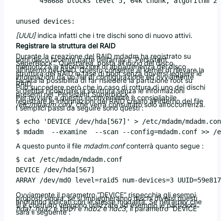
      498688 blocks level 5, 64k chunk, algorithm 2 
unused devices: 
[UUU]
indica infatti che i tre dischi sono di nuovo attivi.
Registrare la struttura del RAID
Durante la creazione del RAID mdadm ha registrato su
ogni disco facente parte dell’array il “Persistent
SuperBlock”. Quest’area, posta all’inizio del disco,
memorizza le informazioni di appartenenza del disco
all’interno del RAID. Questo consente al kernel di rilevare la
struttura del RAID in fase di boot senza doversi leggere le
informazioni da un file di configurazione ed ovviamente
facilita la possibilità di far risiedere la partizione root su
RAID.
Può succedere però che in caso di rottura di uno dei dischi
si debba ricostruire la struttura senza le informazioni
presenti nel “Persistent Superblock”.
Per ovviare a questo inconveniente è consigliabile
registrare le informazioni del RAID creato all’interno del file
/etc/mdadm.conf
, che verrà consultato solo all’occorrenza.
I semplici passi da seguire sono questi :
$ echo 'DEVICE /dev/hda[567]' > /etc/mdadm/mdadm.con
A questo punto il file
mdadm.conf
conterrà quanto segue :
$ cat /etc/mdadm/mdadm.conf

DEVICE /dev/hda[567]

Ovviamente il parametro “DEVICE” rispecchia gli esempi
proposti sinora, se si impiegheranno dischi diversi questi
andranno indicati con le stesse modalità. Se nell’array che
si è costruito vengono utilizzate ad esempio le partizioni
hda1
,
hda2
e
hdb1
e
hdb2
e
hdc3
, il parametro “DEVICE”
sarà il seguente :