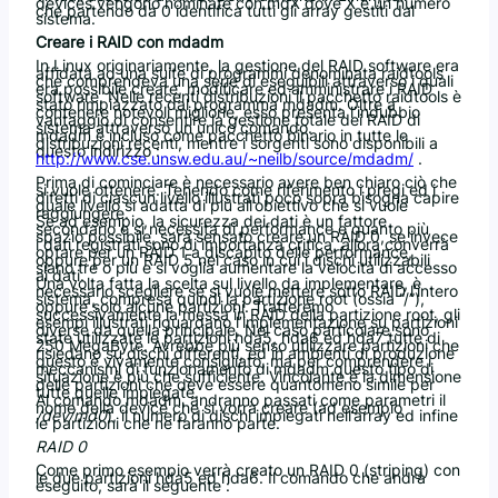
devices vengono nominate con mdX dove X è un numero
che partendo da 0 identifica tutti gli array gestiti dal
sistema.
Creare i RAID con mdadm
In Linux originariamente, la gestione del RAID software era
affidata ad una suite di programmi denominata raidtools
che comprendeva una serie di eseguibili attraverso i quali
era possibile creare, modificare ed amministrare i RAID
software. Nelle recenti distribuzioni il pacchetto raidtools è
stato rimpiazzato dal programma mdadm. Oltre a
contenere notevoli migliorie, esso presenta l’indubbio
vantaggio di consentire la gestione totale dei RAID di
sistema attraverso un unico comando.
mdadm è incluso come pacchetto binario in tutte le
distribuzioni recenti, mentre i sorgenti sono disponibili a
questo indirizzo :
http://www.cse.unsw.edu.au/~neilb/source/mdadm/
.
Prima di cominciare è necessario avere ben chiaro ciò che
si vuole ottenere. Tenendo come riferimento i pregi ed i
difetti di ciascun livello illustrati poco sopra bisogna capire
quale livello si adatta di più all’obiettivo che si vuole
raggiungere.
Se ad esempio, la sicurezza dei dati è un fattore
secondario e si necessita di performance e quanto più
spazio possibile, sarà sensato creare un RAID 0, se invece
i dati registrati sono di importanza critica, allora converrà
optare per un RAID 1 a discapito delle performance,
oppure per un RAID 5 nel caso in cui i dischi utilizzabili
siano tre o più e si voglia aumentare la velocità di accesso
ai dati.
Una volta fatta la scelta sul livello da implementare, è
necessario scegliere se si vuole mettere sotto RAID l’intero
sistema, compresa quindi la partizione root (ossia “/”),
oppure solo alcune partizioni. Tratteremo
successivamente la messa in RAID della partizione root, gli
esempi illustrati riguardano l’implementazione su partizioni
diverse da quella principale. Nel caso particolare sono
state utilizzate le partizioni hda5, hda6 ed hda7 tutte di
250 MegaByte. Avrebbe più senso utilizzare partizioni che
risiedano su dischi differenti, ed in ambienti di produzione
questo è vivamente consigliato, ma per comprendere i
meccanismi di funzionamento di mdadm questo tipo di
situazione è più che sufficiente. Vincolante è la dimensione
delle partizioni che deve essere quantomeno simile per
tutte quelle impiegate.
Al comando mdadm, andranno passati come parametri il
nome della device che si vorrà creare (ad esempio
/dev/md0
), il numero di dischi impiegati nell’array ed infine
le partizioni che ne faranno parte.
RAID 0
Come primo esempio verrà creato un RAID 0 (striping) con
le due partizioni hda5 ed hda6. Il comando che andrà
eseguito, sarà il seguente :