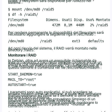
locale, il filesystem sarà disponibile per l’utilizzo nel
sistema :
$ mount /dev/md0 /raid5

$ df -h /raid5/

Filesystem         Dimens. Usati Disp. Uso% Montato 
Per rendere permanente la disponibilità del filesystem sarà
necessario aggiungere la seguente riga in /etc/fstab :
Ad ogni riavvio del sistema, il RAID verrà montato nella
directory /raid5.
Monitorare i RAID
In Debian, oltre ad avere un eseguibile richiamabile da
linea di comando, il pacchetto mdadm contiene anche un
demone che monitora lo stato dei RAID e segnala con una
e-mail eventuali malfunzionamenti. La configurazione di
questo demone è contenuta nel file /etc/default/mdadm :
START_DAEMON=true

MAIL_TO="root"

I parametri sono auto esplicativi, si può scegliere se
avviare mdadm come un demone, a quale mail segnalare
malfunzionamenti ed infine se il demone si deve avviare
durante il boot di sistema.
Per le distribuzioni che non prevedono l’impiego di un
demone per la gestione delle notifiche di
malfunzionamento, è comunque possibile monitorare lo
stato dei RAID passando il parametro “–monitor” al
comando mdadm :