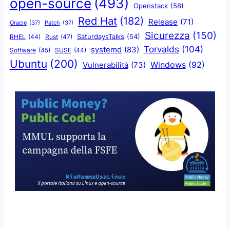
open-source
(493)
Openstack
(58)
Red Hat
(182)
Release
(71)
Oracle
(37)
Patch
(37)
Sicurezza
(150)
SaturdaysTalks
(54)
Rust
(47)
RHEL
(44)
Torvalds
(104)
systemd
(83)
Software
(45)
SUSE
(44)
Ubuntu
(200)
Windows
(92)
Vulnerabilità
(73)