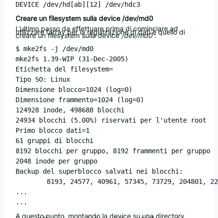
Creare un filesystem sulla device /dev/md0
L’ultimo passo da effettuare prima di cominciare ad
utilizzare l’array per la registrazione di dati è quello di
creare un filesystem sulla device
/dev/md0
:
$ mke2fs -j /dev/md0

mke2fs 1.39-WIP (31-Dec-2005)

Etichetta del filesystem=

Tipo SO: Linux

Dimensione blocco=1024 (log=0)

Dimensione frammento=1024 (log=0)

124928 inode, 498688 blocchi

24934 blocchi (5.00%) riservati per l'utente root

Primo blocco dati=1

61 gruppi di blocchi

8192 blocchi per gruppo, 8192 frammenti per gruppo

2048 inode per gruppo

Backup del superblocco salvati nei blocchi:

        8193, 24577, 40961, 57345, 73729, 204801, 22
...

A questo punto, montando la device su una directory