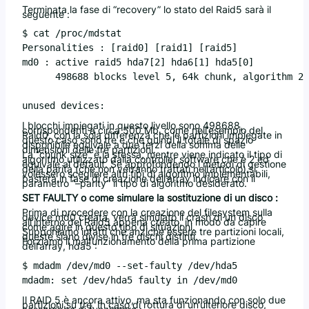
Terminata la fase di “recovery” lo stato del Raid5 sarà il
seguente :
$ cat /proc/mdstat

Personalities : [raid0] [raid1] [raid5]

md0 : active raid5 hda7[2] hda6[1] hda5[0]

      498688 blocks level 5, 64k chunk, algorithm 2 
unused devices: 
I blocchi impiegati in questo livello sono 498688,
corrispondenti a circa 500 Mb, come nell’esempio del
Raid0, con la sola differenza che le partizioni impiegate in
questo caso sono tre e che quindi il totale di spazio
disponibile equivale a due terzi della somma delle
dimensioni delle tre partizioni.
La “chunk size” è la stessa, mentre viene indicato il tipo di
algoritmo utilizzato dalla controller software che è 2 ed
equivale al default. Se approfondendo i metodi di gestione
della parità (che non verranno trattati nell’articolo) si
volessero scegliere altri tipi di algoritmo implementabili,
basterà in fase di creazione dell’array indicare con il
parametro “–parity” il tipo di algoritmo desiderato.
SET FAULTY o come simulare la sostituzione di un disco :
Prima di procedere con la creazione del filesystem sulla
device md0 creata, verrà simulato il crash di un disco
all’interno del Raid5 appena creato, in modo da capire
come agire in questo tipo di situazioni.
Supponiamo infatti che anziché essere tre partizioni locali,
queste siano divise in tre dischi distinti.
Forziamo il malfunzionamento della prima partizione
dell’array, hda5 :
$ mdadm /dev/md0 --set-faulty /dev/hda5

Il RAID 5 è ancora attivo, ma sta funzionando con solo due
partizioni su tre. In caso di rottura di un’ulteriore disco,