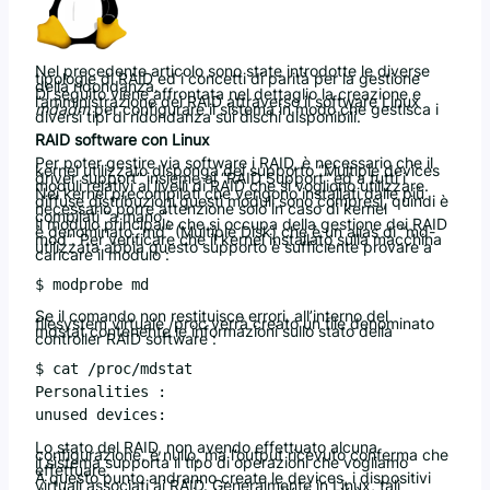
Nel precedente articolo sono state introdotte le diverse
tipologie di RAID ed i concetti di parità per la gestione
della ridondanza.
Di seguito viene affrontata nel dettaglio la creazione e
l’amministrazione dei RAID attraverso il software Linux
mdadm
per configurare il sistema in modo che gestisca i
diversi tipi di ridondanza sui dischi disponibili.
RAID software con Linux
Per poter gestire via software i RAID, è necessario che il
kernel utilizzato disponga del supporto “Multiple devices
driver support” insieme al “RAID Support” ed a tutti i
moduli relativi ai livelli di RAID che si vogliono utilizzare.
Nei kernel precompilati che vengono installati dalle più
diffuse distribuzioni questi moduli sono compresi, quindi è
necessario porre attenzione solo in caso di kernel
compilati “a mano”.
Il modulo principale che si occupa della gestione dei RAID
è denominato “md” (Multiple Disk) che è un alias di “md-
mod”. Per verificare che il kernel installato sulla macchina
utilizzata abbia questo supporto è sufficiente provare a
caricare il modulo :
Se il comando non restituisce errori, all’interno del
filesystem virtuale /proc verrà creato un file denominato
mdstat contenente le informazioni sullo stato della
controller RAID software :
$ cat /proc/mdstat

Personalities :

unused devices: 
Lo stato del RAID, non avendo effettuato alcuna
configurazione, è nullo, ma l’output ricevuto conferma che
il sistema supporta il tipo di operazioni che vogliamo
effettuare.
A questo punto andranno create le devices, i dispositivi
virtuali associati ai RAID. Generalmente in Linux, tali