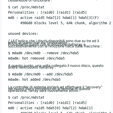
cesserebbe di funzionare :
$ cat /proc/mdstat

Personalities : [raid0] [raid1] [raid5]

md0 : active raid5 hda7[2] hda6[1] hda5[3](F)

      498688 blocks level 5, 64k chunk, algorithm 2 
unused devices: 
[_UU]
indica che i dischi disponibili sono due su tre ed il
primo di questi non sta funzionando.
Procediamo quindi con la rimozione dall’array e
successivamente con la rimozione fisica dalla macchina :
$ mdadm /dev/md0 --remove /dev/hda5

A questo punto, una volta collegato il nuovo disco, questo
andrà reintrodotto nell’array :
$ mdadm /dev/md0 --add /dev/hda5

La controller di sistema inizierà ad effettuare il “recovery”
del nuovo disco introdotto ed al termine di questa
operazione, l’array sarà nuovamente attivo :
$ cat /proc/mdstat

Personalities : [raid0] [raid1] [raid5]

md0 : active raid5 hda5[0] hda7[2] hda6[1]
