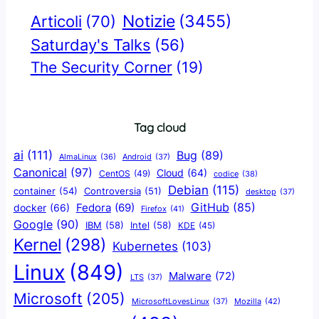
Notizie
(3455)
Articoli
(70)
Saturday's Talks
(56)
The Security Corner
(19)
Tag cloud
ai
(111)
Bug
(89)
AlmaLinux
(36)
Android
(37)
Canonical
(97)
Cloud
(64)
CentOS
(49)
codice
(38)
Debian
(115)
container
(54)
Controversia
(51)
desktop
(37)
GitHub
(85)
docker
(66)
Fedora
(69)
Firefox
(41)
Google
(90)
IBM
(58)
Intel
(58)
KDE
(45)
Kernel
(298)
Kubernetes
(103)
Linux
(849)
Malware
(72)
LTS
(37)
Microsoft
(205)
Mozilla
(42)
MicrosoftLovesLinux
(37)