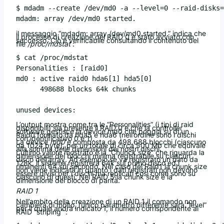
$ mdadm --create /dev/md0 -a --level=0 --raid-disks=
il messaggio “mdadm: array /dev/md0 started.” indica che
il processo di creazione del RAID 0 è stato avviato con
successo. Ciò è verificabile consultando il contenuto del
file
/proc/mdstat
:
$ cat /proc/mdstat

Personalities : [raid0]

md0 : active raid0 hda6[1] hda5[0]

      498688 blocks 64k chunks

unused devices: 
L’output mostra come tra le “Personalities” (i tipi di raid
disponibili) sia presente il RAID 0 e che la controller
software gestisce la device md0 che poggia su di un
Raid0 formato da hda5 e hda6 (nell’ordine sono i dischi
con identificativo 0 e 1).
La device
md0
è composta da 498.688 blocchi (ciascuno
da 1024 byte), per un totale di circa 500 Mb che equivale
alla somma delle dimensioni dei nostri dischi.
L’ultimo valore mostrato è la “Chunck size” che riguarda la
dimensione dei blocchi minima registrabile su ciascun
disco dell’array. Ad esempio se va registrato un dato da
128k, il sistema registrerà 64k sul primo disco ed i
rimanenti 64 sul secondo. Nel caso del Raid1 la chunk size
non viene indicata in quanto i dati registrati non devono
essere divisi per i dischi ma replicati così come sono su
ciascuno di questi. Nel RAID 5 la chunk size è la
dimensione del blocco di parità.
RAID 1
Nell’ambito della creazione di un RAID 1 il comando non
cambierà di molto, l’unico parametro differente sarà “level”
per il quale andrà indicato 1, il numero corrispondente al
RAID “striping” :