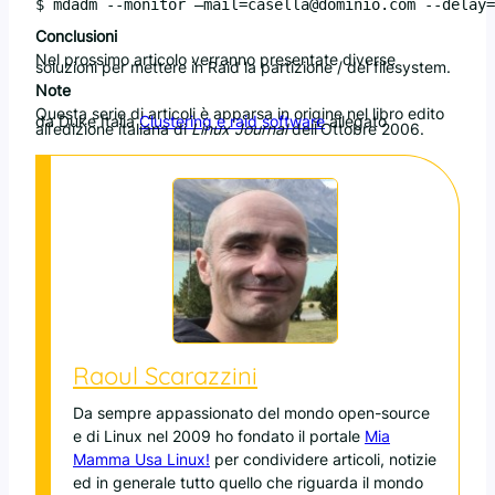
Conclusioni
Nel prossimo articolo verranno presentate diverse
soluzioni per mettere in Raid la partizione / del filesystem.
Note
Questa serie di articoli è apparsa in origine nel libro edito
da Duke Italia
Clustering e raid software
allegato
all’edizione italiana di
Linux Journal
dell’Ottobre 2006.
Raoul Scarazzini
Da sempre appassionato del mondo open-source
e di Linux nel 2009 ho fondato il portale
Mia
Mamma Usa Linux!
per condividere articoli, notizie
ed in generale tutto quello che riguarda il mondo