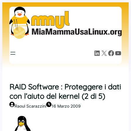
Vai
al
contenuto
LinkedIn
X
Facebook
YouTube
RAID Software : Proteggere i dati
con l’aiuto del kernel (2 di 5)
Raoul Scarazzini
16 Marzo 2009