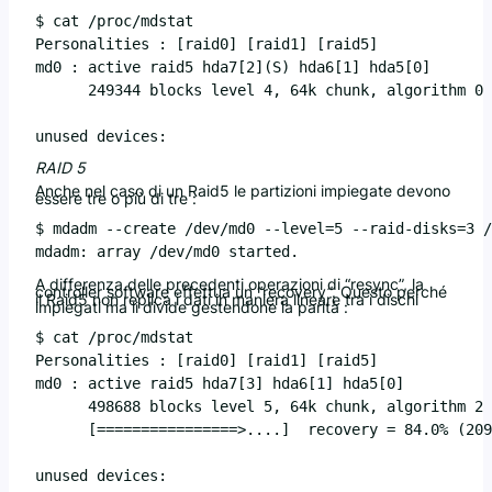
$ cat /proc/mdstat

Personalities : [raid0] [raid1] [raid5]

md0 : active raid5 hda7[2](S) hda6[1] hda5[0]

      249344 blocks level 4, 64k chunk, algorithm 0 
unused devices: 
RAID 5
Anche nel caso di un Raid5 le partizioni impiegate devono
essere tre o più di tre :
$ mdadm --create /dev/md0 --level=5 --raid-disks=3 /
A differenza delle precedenti operazioni di “resync”, la
controller software effettua un “recovery”. Questo perché
il Raid5 non replica i dati in maniera lineare tra i dischi
impiegati ma li divide gestendone la parità :
$ cat /proc/mdstat

Personalities : [raid0] [raid1] [raid5]

md0 : active raid5 hda7[3] hda6[1] hda5[0]

      498688 blocks level 5, 64k chunk, algorithm 2 
      [================>....]  recovery = 84.0% (209
unused devices: 