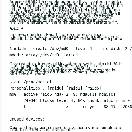
Adesso il RAID 1 è completamente attivo. L’output rispetto
alle operazioni precedenti è leggermente differente, infatti
oltre alle informazioni relative al tipo di raid impiegato ed al
numero di blocchi disponibili nella device
md0
esistono
anche due voci che indicano lo stato dei dischi che fanno
parte del RAID. La voce
[2/2]
indica con il primo numero il
totale dei dischi che fanno parte dell’array ed il secondo il
numero di device attive nell’array. La voce
[UU]
indica
invece che entrambi i dischi sono in stato “Up”. Come
vedremo in seguito, se uno dei dischi entra in stato
“Failure” la lettera “U” verrà rimpiazzata dal carattere “_”.
RAID 4
La creazione di un Raid4 implica che le partizioni
impiegate debbano essere tre o più. Una di queste andrà
dichiarata come “spare” e conterrà le informazioni di parità
:
$ mdadm --create /dev/md0 --level=4 --raid-disks=2 /
Osservando attraverso il filesystem
/proc
lo stato del RAID,
si nota come le partizioni
hda6
ed
hda5
risultano
entrambe in stato UP, mentre è in corso la
sincronizzazione della partizione
hda7
, che presenta la
dicitura “(S)” che sta ad indicare come questa sia la
partizione di spare :
$ cat /proc/mdstat

Personalities : [raid0] [raid1] [raid5]

md0 : active raid5 hda7[2](S) hda6[1] hda5[0]

      249344 blocks level 4, 64k chunk, algorithm 0 
      [=================>...]  resync = 88.1% (22036
unused devices: 
Quando l’operazione di sincronizzazione verrà completata
lo stato del RAID sarà il seguente :