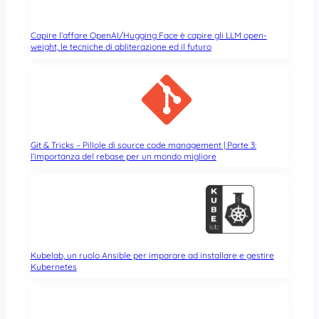
Capire l’affare OpenAI/Hugging Face è capire gli LLM open-
weight, le tecniche di abliterazione ed il futuro
Git & Tricks – Pillole di source code management | Parte 3:
l’importanza del rebase per un mondo migliore
Kubelab, un ruolo Ansible per imparare ad installare e gestire
Kubernetes