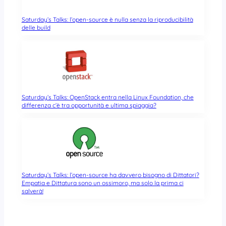
Saturday’s Talks: l’open-source è nulla senza la riproducibilità
delle build
Saturday’s Talks: OpenStack entra nella Linux Foundation, che
differenza c’è tra opportunità e ultima spiaggia?
Saturday’s Talks: l’open-source ha davvero bisogno di Dittatori?
Empatia e Dittatura sono un ossimoro, ma solo la prima ci
salverà!